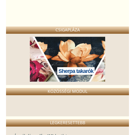
CSIGAPLÁZA
Sherpa takarók
KÖZÖSSÉGI MODUL
LEGKERESETTEBB