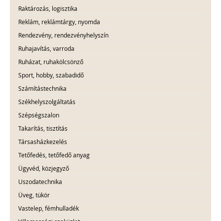
Raktározás, logisztika
Reklám, reklámtárgy, nyomda
Rendezvény, rendezvényhelyszín
Ruhajavítás, varroda
Ruházat, ruhakölcsönző
Sport, hobby, szabadidő
Számítástechnika
Székhelyszolgáltatás
Szépségszalon
Takarítás, tisztítás
Társasházkezelés
Tetőfedés, tetőfedő anyag
Ügyvéd, közjegyző
Uszodatechnika
Üveg, tükör
Vastelep, fémhulladék