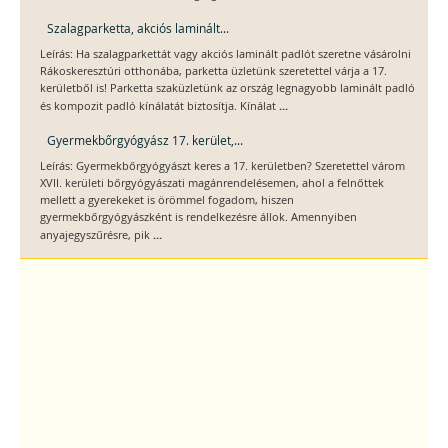
Szalagparketta, akciós laminált...
Leírás: Ha szalagparkettát vagy akciós laminált padlót szeretne vásárolni
Rákoskeresztúri otthonába, parketta üzletünk szeretettel várja a 17.
kerületből is! Parketta szaküzletünk az ország legnagyobb laminált padló
...
és kompozit padló kínálatát biztosítja. Kínálat
Gyermekbőrgyógyász 17. kerület,...
Leírás: Gyermekbőrgyógyászt keres a 17. kerületben? Szeretettel várom
XVII. kerületi bőrgyógyászati magánrendelésemen, ahol a felnőttek
mellett a gyerekeket is örömmel fogadom, hiszen
gyermekbőrgyógyászként is rendelkezésre állok. Amennyiben
...
anyajegyszűrésre, pik