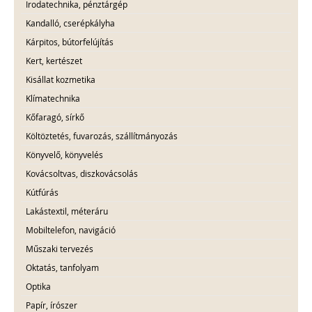
Irodatechnika, pénztárgép
Kandalló, cserépkályha
Kárpitos, bútorfelújítás
Kert, kertészet
Kisállat kozmetika
Klímatechnika
Kőfaragó, sírkő
Költöztetés, fuvarozás, szállítmányozás
Könyvelő, könyvelés
Kovácsoltvas, diszkovácsolás
Kútfúrás
Lakástextil, méteráru
Mobiltelefon, navigáció
Műszaki tervezés
Oktatás, tanfolyam
Optika
Papír, írószer