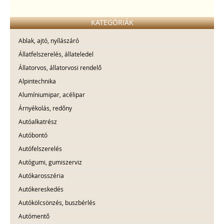
KATEGÓRIÁK
Ablak, ajtó, nyílászáró
Állatfelszerelés, állateledel
Állatorvos, állatorvosi rendelő
Alpintechnika
Alumíniumipar, acélipar
Árnyékolás, redőny
Autóalkatrész
Autóbontó
Autófelszerelés
Autógumi, gumiszerviz
Autókarosszéria
Autókereskedés
Autókölcsönzés, buszbérlés
Autómentő