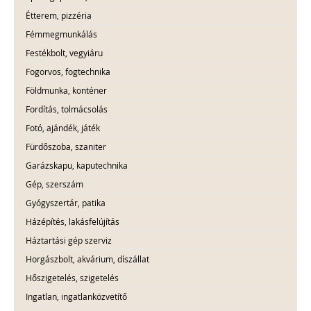
Étterem, pizzéria
Fémmegmunkálás
Festékbolt, vegyiáru
Fogorvos, fogtechnika
Földmunka, konténer
Fordítás, tolmácsolás
Fotó, ajándék, játék
Fürdőszoba, szaniter
Garázskapu, kaputechnika
Gép, szerszám
Gyógyszertár, patika
Házépítés, lakásfelújítás
Háztartási gép szerviz
Horgászbolt, akvárium, díszállat
Hőszigetelés, szigetelés
Ingatlan, ingatlanközvetítő