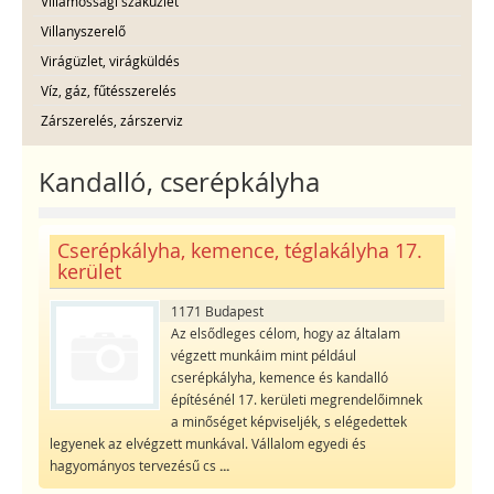
Villamossági szaküzlet
Villanyszerelő
Virágüzlet, virágküldés
Víz, gáz, fűtésszerelés
Zárszerelés, zárszerviz
Kandalló, cserépkályha
Cserépkályha, kemence, téglakályha 17.
kerület
1171 Budapest
Az elsődleges célom, hogy az általam
végzett munkáim mint például
cserépkályha, kemence és kandalló
építésénél 17. kerületi megrendelőimnek
a minőséget képviseljék, s elégedettek
legyenek az elvégzett munkával. Vállalom egyedi és
hagyományos tervezésű cs
...