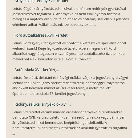
Árnyékolás, redőny XVII. kerület
Leírás: Cégünk árnyékolástechnikával, alumínium redőnyök gyártásával
,beszerelésével foglalkozik. Az árnyékolás nem csak nyáron fontos a
meleg és a napfény ellen, de télen az eső és hófuvás, szél ellen is jelentős
...
védelmet adhat. Vállalkozásunk széles választékba
Ford autóalkatrész XVII. kerület
Leírás: Ford gyári, utángyártott és bontott alkatrészekre specializálódott
webáruházunk! Kérje legközelebbi üzletünkbe a megrendelt Ford
alkatrészt vagy látogasson el személyesen az autóalkatrész üzleteinkbe,
...
melyekből a 17. kerületen is talál! Ford autóalkatr
Autósiskola XVII. kerület,...
Leírás: Délelőtti, délutáni és hétvégi órákkal várjuk a jogosítványra vágyó
leendő tanulókat, igény szerint részletfizetési lehetőséggel, folyamatos
akciókkal! Keressen minket az Örs vezér téren, a metró melletti
...
épületben! autósiskola 17. kerület jogosítvány
Redőny, reluxa, árnyékolók XVII....
Leírás: Szeretettel várunk minden érdeklődőt árnyékoló rendszereket
bemutató XVII. kerületi üzletünkben, aki redőny, reluxa vagy bármilyen
árnyékolástechnikai berendezés beépítésén gondolkodik. A
bemutatótermünkben megtekinthetőek az általunk gyártott és forgalma
...