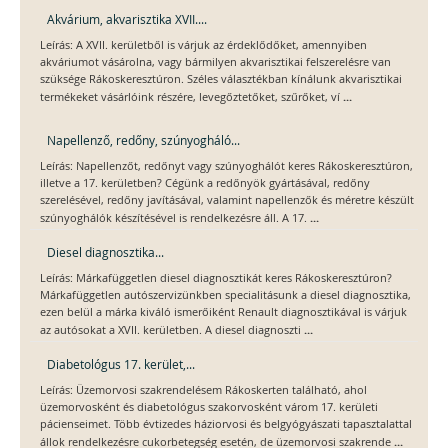
Akvárium, akvarisztika XVII....
Leírás: A XVII. kerületből is várjuk az érdeklődőket, amennyiben
akváriumot vásárolna, vagy bármilyen akvarisztikai felszerelésre van
szüksége Rákoskeresztúron. Széles választékban kínálunk akvarisztikai
...
termékeket vásárlóink részére, levegőztetőket, szűrőket, ví
Napellenző, redőny, szúnyogháló...
Leírás: Napellenzőt, redőnyt vagy szúnyoghálót keres Rákoskeresztúron,
illetve a 17. kerületben? Cégünk a redőnyök gyártásával, redőny
szerelésével, redőny javításával, valamint napellenzők és méretre készült
...
szúnyoghálók készítésével is rendelkezésre áll. A 17.
Diesel diagnosztika...
Leírás: Márkafüggetlen diesel diagnosztikát keres Rákoskeresztúron?
Márkafüggetlen autószervizünkben specialitásunk a diesel diagnosztika,
ezen belül a márka kiváló ismerőiként Renault diagnosztikával is várjuk
...
az autósokat a XVII. kerületben. A diesel diagnoszti
Diabetológus 17. kerület,...
Leírás: Üzemorvosi szakrendelésem Rákoskerten található, ahol
üzemorvosként és diabetológus szakorvosként várom 17. kerületi
pácienseimet. Több évtizedes háziorvosi és belgyógyászati tapasztalattal
...
állok rendelkezésre cukorbetegség esetén, de üzemorvosi szakrende