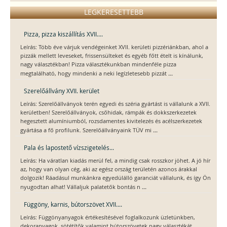
LEGKERESETTEBB
Pizza, pizza kiszállítás XVII....
Leírás: Több éve várjuk vendégeinket XVII. kerületi pizzériánkban, ahol a
pizzák mellett leveseket, frissensülteket és egyéb főtt ételt is kínálunk,
nagy választékban! Pizza választékunkban mindenféle pizza
...
megtalálható, hogy mindenki a neki legízletesebb pizzát
Szerelőállvány XVII. kerület
Leírás: Szerelőállványok terén egyedi és széria gyártást is vállalunk a XVII.
kerületben! Szerelőállványok, csőhidak, rámpák és dokkszerkezetek
hegesztett alumíniumból, rozsdamentes kivitelezés és acélszerkezetek
...
gyártása a fő profilunk. Szerelőállványaink TÜV mi
Pala és lapostető vízszigetelés...
Leírás: Ha váratlan kiadás merül fel, a mindig csak rosszkor jöhet. A jó hír
az, hogy van olyan cég, aki az egész ország területén azonos árakkal
dolgozik! Ráadásul munkánkra egyedülálló garanciát vállalunk, és így Ön
...
nyugodtan alhat! Vállaljuk palatetők bontás n
Függöny, karnis, bútorszövet XVII....
Leírás: Függönyanyagok értékesítésével foglalkozunk üzletünkben,
dekoranyagok, sötétítők valamint bútorszövetek nagy választékát