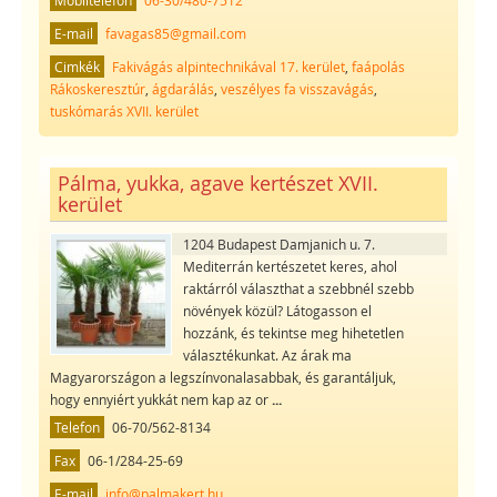
E-mail
favagas85@gmail.com
Cimkék
Fakivágás alpintechnikával 17. kerület
,
faápolás
Rákoskeresztúr
,
ágdarálás
,
veszélyes fa visszavágás
,
tuskómarás XVII. kerület
Pálma, yukka, agave kertészet XVII.
kerület
1204 Budapest Damjanich u. 7.
Mediterrán kertészetet keres, ahol
raktárról választhat a szebbnél szebb
növények közül? Látogasson el
hozzánk, és tekintse meg hihetetlen
választékunkat. Az árak ma
Magyarországon a legszínvonalasabbak, és garantáljuk,
hogy ennyiért yukkát nem kap az or
...
Telefon
06-70/562-8134
Fax
06-1/284-25-69
E-mail
info@palmakert.hu