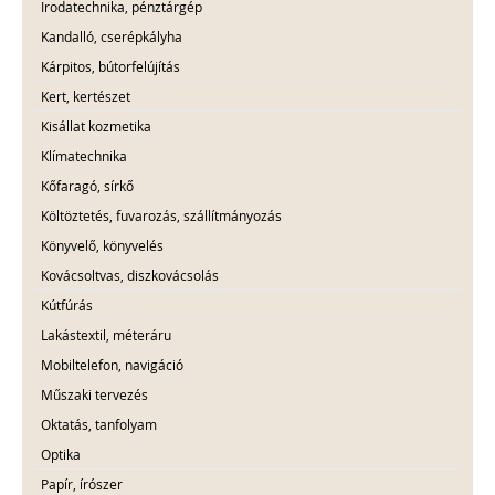
Irodatechnika, pénztárgép
Kandalló, cserépkályha
Kárpitos, bútorfelújítás
Kert, kertészet
Kisállat kozmetika
Klímatechnika
Kőfaragó, sírkő
Költöztetés, fuvarozás, szállítmányozás
Könyvelő, könyvelés
Kovácsoltvas, diszkovácsolás
Kútfúrás
Lakástextil, méteráru
Mobiltelefon, navigáció
Műszaki tervezés
Oktatás, tanfolyam
Optika
Papír, írószer