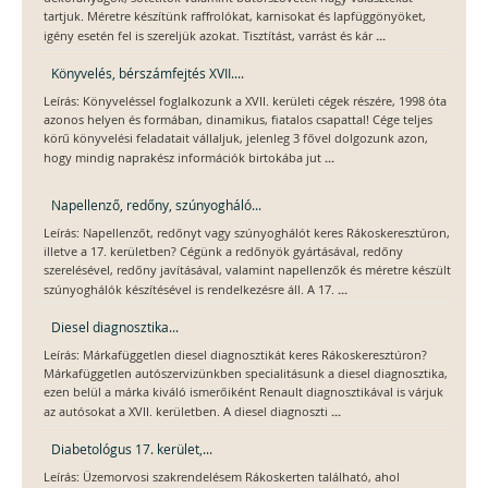
tartjuk. Méretre készítünk raffrolókat, karnisokat és lapfüggönyöket,
...
igény esetén fel is szereljük azokat. Tisztítást, varrást és kár
Könyvelés, bérszámfejtés XVII....
Leírás: Könyveléssel foglalkozunk a XVII. kerületi cégek részére, 1998 óta
azonos helyen és formában, dinamikus, fiatalos csapattal! Cége teljes
körű könyvelési feladatait vállaljuk, jelenleg 3 fővel dolgozunk azon,
...
hogy mindig naprakész információk birtokába jut
Napellenző, redőny, szúnyogháló...
Leírás: Napellenzőt, redőnyt vagy szúnyoghálót keres Rákoskeresztúron,
illetve a 17. kerületben? Cégünk a redőnyök gyártásával, redőny
szerelésével, redőny javításával, valamint napellenzők és méretre készült
...
szúnyoghálók készítésével is rendelkezésre áll. A 17.
Diesel diagnosztika...
Leírás: Márkafüggetlen diesel diagnosztikát keres Rákoskeresztúron?
Márkafüggetlen autószervizünkben specialitásunk a diesel diagnosztika,
ezen belül a márka kiváló ismerőiként Renault diagnosztikával is várjuk
...
az autósokat a XVII. kerületben. A diesel diagnoszti
Diabetológus 17. kerület,...
Leírás: Üzemorvosi szakrendelésem Rákoskerten található, ahol