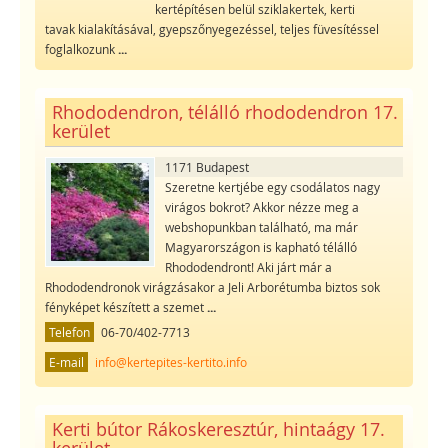
kertépítésen belül sziklakertek, kerti
tavak kialakításával, gyepszőnyegezéssel, teljes füvesítéssel
foglalkozunk
...
Rhododendron, télálló rhododendron 17.
kerület
1171 Budapest
Szeretne kertjébe egy csodálatos nagy
virágos bokrot? Akkor nézze meg a
webshopunkban található, ma már
Magyarországon is kapható télálló
Rhododendront! Aki járt már a
Rhododendronok virágzásakor a Jeli Arborétumba biztos sok
fényképet készített a szemet
...
Telefon
06-70/402-7713
E-mail
info@kertepites-kertito.info
Kerti bútor Rákoskeresztúr, hintaágy 17.
kerület