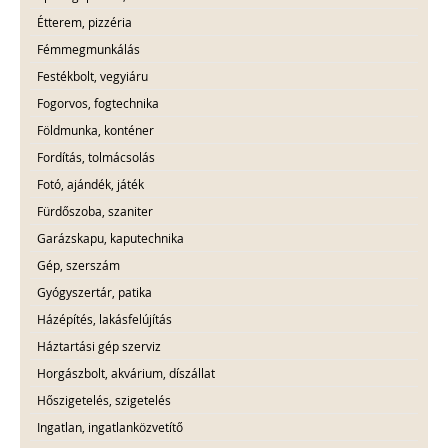
Étterem, pizzéria
Fémmegmunkálás
Festékbolt, vegyiáru
Fogorvos, fogtechnika
Földmunka, konténer
Fordítás, tolmácsolás
Fotó, ajándék, játék
Fürdőszoba, szaniter
Garázskapu, kaputechnika
Gép, szerszám
Gyógyszertár, patika
Házépítés, lakásfelújítás
Háztartási gép szerviz
Horgászbolt, akvárium, díszállat
Hőszigetelés, szigetelés
Ingatlan, ingatlanközvetítő