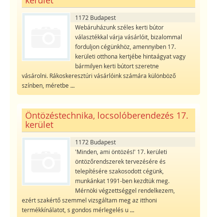
1172 Budapest
Webáruházunk széles kerti bútor
választékkal várja vásárlóit, bizalommal
forduljon cégünkhöz, amennyiben 17.
kerületi otthona kertjébe hintaágyat vagy
bármilyen kerti bútort szeretne
vásárolni. Rákoskeresztúri vásárlóink számára különböző
színben, méretbe
...
Öntözéstechnika, locsolóberendezés 17.
kerület
1172 Budapest
'Minden, ami öntözés!' 17. kerületi
öntözőrendszerek tervezésére és
telepítésére szakosodott cégünk,
munkánkat 1991-ben kezdtük meg.
Mérnöki végzettséggel rendelkezem,
ezért szakértő szemmel vizsgáltam meg az itthoni
termékkínálatot, s gondos mérlegelés u
...