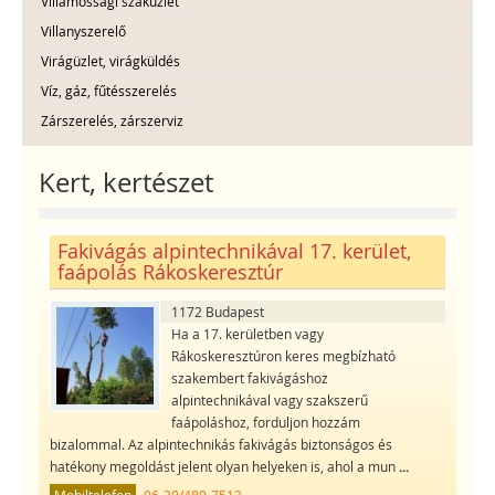
Villamossági szaküzlet
Villanyszerelő
Virágüzlet, virágküldés
Víz, gáz, fűtésszerelés
Zárszerelés, zárszerviz
Kert, kertészet
Fakivágás alpintechnikával 17. kerület,
faápolás Rákoskeresztúr
1172 Budapest
Ha a 17. kerületben vagy
Rákoskeresztúron keres megbízható
szakembert fakivágáshoz
alpintechnikával vagy szakszerű
faápoláshoz, forduljon hozzám
bizalommal. Az alpintechnikás fakivágás biztonságos és
hatékony megoldást jelent olyan helyeken is, ahol a mun
...
Mobiltelefon
06-30/480-7512