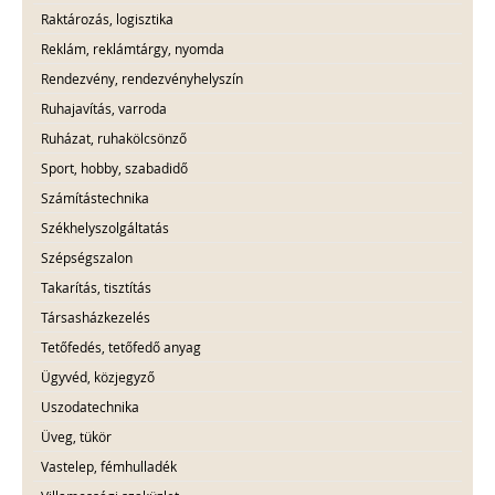
Raktározás, logisztika
Reklám, reklámtárgy, nyomda
Rendezvény, rendezvényhelyszín
Ruhajavítás, varroda
Ruházat, ruhakölcsönző
Sport, hobby, szabadidő
Számítástechnika
Székhelyszolgáltatás
Szépségszalon
Takarítás, tisztítás
Társasházkezelés
Tetőfedés, tetőfedő anyag
Ügyvéd, közjegyző
Uszodatechnika
Üveg, tükör
Vastelep, fémhulladék