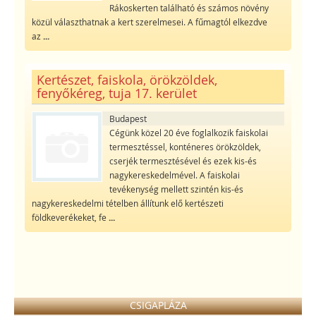
Rákoskerten található és számos növény
közül választhatnak a kert szerelmesei. A fűmagtól elkezdve
az
...
Kertészet, faiskola, örökzöldek,
fenyőkéreg, tuja 17. kerület
Budapest
Cégünk közel 20 éve foglalkozik faiskolai
termesztéssel, konténeres örökzöldek,
cserjék termesztésével és ezek kis-és
nagykereskedelmével. A faiskolai
tevékenység mellett szintén kis-és
nagykereskedelmi tételben állítunk elő kertészeti
földkeverékeket, fe
...
CSIGAPLÁZA