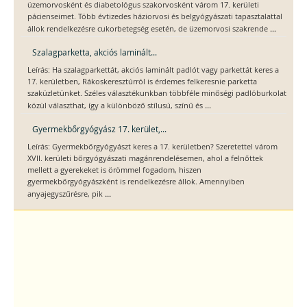
üzemorvosként és diabetológus szakorvosként várom 17. kerületi
pácienseimet. Több évtizedes háziorvosi és belgyógyászati tapasztalattal
...
állok rendelkezésre cukorbetegség esetén, de üzemorvosi szakrende
Szalagparketta, akciós laminált...
Leírás: Ha szalagparkettát, akciós laminált padlót vagy parkettát keres a
17. kerületben, Rákoskeresztúrról is érdemes felkeresnie parketta
szaküzletünket. Széles választékunkban többféle minőségi padlóburkolat
...
közül választhat, így a különböző stílusú, színű és
Gyermekbőrgyógyász 17. kerület,...
Leírás: Gyermekbőrgyógyászt keres a 17. kerületben? Szeretettel várom
XVII. kerületi bőrgyógyászati magánrendelésemen, ahol a felnőttek
mellett a gyerekeket is örömmel fogadom, hiszen
gyermekbőrgyógyászként is rendelkezésre állok. Amennyiben
...
anyajegyszűrésre, pik