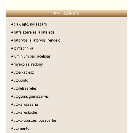
KATEGÓRIÁK
Ablak, ajtó, nyílászáró
Állatfelszerelés, állateledel
Állatorvos, állatorvosi rendelő
Alpintechnika
Alumíniumipar, acélipar
Árnyékolás, redőny
Autóalkatrész
Autóbontó
Autófelszerelés
Autógumi, gumiszerviz
Autókarosszéria
Autókereskedés
Autókölcsönzés, buszbérlés
Autómentő