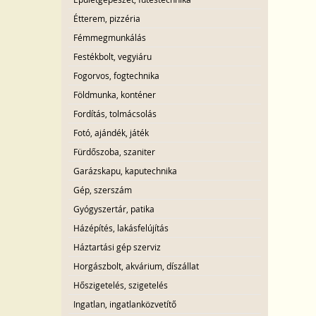
Étterem, pizzéria
Fémmegmunkálás
Festékbolt, vegyiáru
Fogorvos, fogtechnika
Földmunka, konténer
Fordítás, tolmácsolás
Fotó, ajándék, játék
Fürdőszoba, szaniter
Garázskapu, kaputechnika
Gép, szerszám
Gyógyszertár, patika
Házépítés, lakásfelújítás
Háztartási gép szerviz
Horgászbolt, akvárium, díszállat
Hőszigetelés, szigetelés
Ingatlan, ingatlanközvetítő