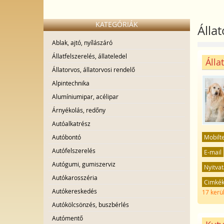
KATEGÓRIÁK
Állat
Ablak, ajtó, nyílászáró
Állatfelszerelés, állateledel
Álla
Állatorvos, állatorvosi rendelő
Alpintechnika
Alumíniumipar, acélipar
Árnyékolás, redőny
Autóalkatrész
Mobilt
Autóbontó
Autófelszerelés
E-mail
Autógumi, gumiszerviz
Nyitvat
Autókarosszéria
Cimké
Autókereskedés
17 kerü
Autókölcsönzés, buszbérlés
Autómentő