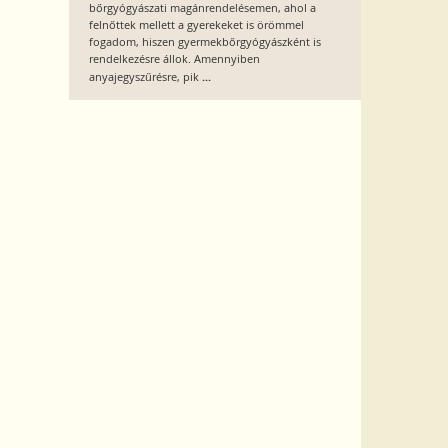
bőrgyógyászati magánrendelésemen, ahol a
felnőttek mellett a gyerekeket is örömmel
fogadom, hiszen gyermekbőrgyógyászként is
rendelkezésre állok. Amennyiben
...
anyajegyszűrésre, pik