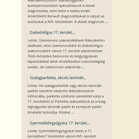
Rákoskeresztúron? Márkafüggetlen
autószervizünkben specialitásunk a diesel
diagnosztika, ezen belül a márka kiváló
ismerőiként Renault diagnosztikával is várjuk az
...
autósokat a XVII. kerületben. A diesel diagnoszti
Diabetológus 17. kerület,...
Leírás: Üzemorvosi szakrendelésem Rákoskerten
található, ahol üzemorvosként és diabetológus
szakorvosként várom 17. kerületi pácienseimet.
Több évtizedes háziorvosi és belgyógyászati
tapasztalattal állok rendelkezésre cukorbetegség
...
esetén, de üzemorvosi szakrende
Szalagparketta, akciós laminált...
Leírás: Ha szalagparkettát vagy akciós laminált
padlót szeretne vásárolni Rákoskeresztúri
otthonába, parketta üzletünk szeretettel várja a
17. kerületből is! Parketta szaküzletünk az ország
legnagyobb laminált padló és kompozit padló
...
kínálatát biztosítja. Kínálat
Gyermekbőrgyógyász 17. kerület,...
Leírás: Gyermekbőrgyógyászt keres a 17.
kerületben? Szeretettel várom XVII. kerületi