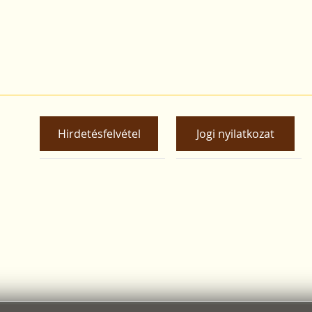
Hirdetésfelvétel
Jogi nyilatkozat