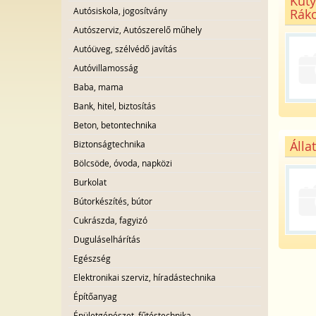
Kuty
Autósiskola, jogosítvány
Ráko
Autószerviz, Autószerelő műhely
Autóüveg, szélvédő javítás
Autóvillamosság
Baba, mama
Bank, hitel, biztosítás
Beton, betontechnika
Álla
Biztonságtechnika
Bölcsöde, óvoda, napközi
Burkolat
Bútorkészítés, bútor
Cukrászda, fagyizó
Duguláselhárítás
Egészség
Elektronikai szerviz, híradástechnika
Építőanyag
Épületgépészet, fűtéstechnika