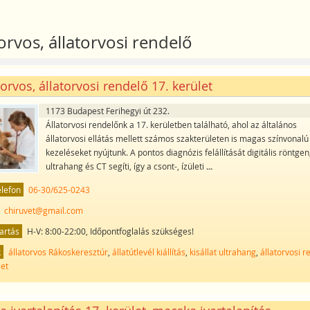
orvos, állatorvosi rendelő
torvos, állatorvosi rendelő 17. kerület
1173 Budapest Ferihegyi út 232.
Állatorvosi rendelőnk a 17. kerületben található, ahol az általános
állatorvosi ellátás mellett számos szakterületen is magas színvonalú
kezeléseket nyújtunk. A pontos diagnózis felállítását digitális röntgen
ultrahang és CT segíti, így a csont-, ízületi
...
elefon
06-30/625-0243
chiruvet@gmail.com
artás
H-V: 8:00-22:00, Időpontfoglalás szükséges!
k
állatorvos Rákoskeresztúr
,
állatútlevél kiállítás
,
kisállat ultrahang
,
állatorvosi r
let