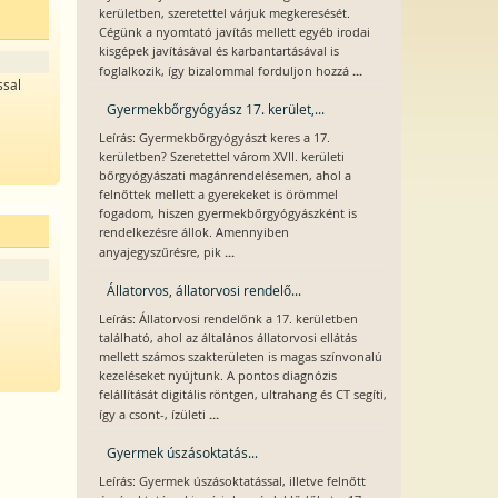
kerületben, szeretettel várjuk megkeresését.
Cégünk a nyomtató javítás mellett egyéb irodai
kisgépek javításával és karbantartásával is
...
foglalkozik, így bizalommal forduljon hozzá
ssal
Gyermekbőrgyógyász 17. kerület,...
Leírás: Gyermekbőrgyógyászt keres a 17.
kerületben? Szeretettel várom XVII. kerületi
bőrgyógyászati magánrendelésemen, ahol a
felnőttek mellett a gyerekeket is örömmel
fogadom, hiszen gyermekbőrgyógyászként is
rendelkezésre állok. Amennyiben
...
anyajegyszűrésre, pik
Állatorvos, állatorvosi rendelő...
Leírás: Állatorvosi rendelőnk a 17. kerületben
található, ahol az általános állatorvosi ellátás
mellett számos szakterületen is magas színvonalú
kezeléseket nyújtunk. A pontos diagnózis
felállítását digitális röntgen, ultrahang és CT segíti,
...
így a csont-, ízületi
Gyermek úszásoktatás...
Leírás: Gyermek úszásoktatással, illetve felnőtt