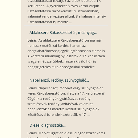
úszásoktatással is várjuk az érdeklődőket a 17.
kerületben. A gyerekeket 3 éves kortól várjuk
úszásoktatásra rákoskeresztúri uszodánkban,
valamint rendelkezésre állunk 8 alkalmas intenzív
...
úszásoktatással is, melyre
Ablakcsere Rákoskeresztúr, műanyag...
Leírás: Az ablakcsere Rákoskeresztúron ma már
nemcsak esztétikai kérdés, hanem az
energiahatékonyság egyik legfontosabb eleme is.
A korszerű műanyag nyílászárók a 17. kerületben
is egyre népszerűbbek, hiszen kiváló hő- és
...
hangszigetelési tulajdonságokkal rendelke
Napellenző, redőny, szúnyogháló...
Leírás: Napellenzőt, redőnyt vagy szúnyoghálót
keres Rákoskeresztúron, illetve a 17. kerületben?
Cégünk a redőnyök gyártásával, redőny
szerelésével, redőny javításával, valamint
napellenzők és méretre készült szúnyoghálók
...
készítésével is rendelkezésre áll. A 17.
Diesel diagnosztika...
Leírás: Márkafüggetlen diesel diagnosztikát keres