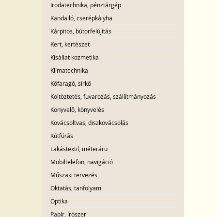
Irodatechnika, pénztárgép
Kandalló, cserépkályha
Kárpitos, bútorfelújítás
Kert, kertészet
Kisállat kozmetika
Klímatechnika
Kőfaragó, sírkő
Költöztetés, fuvarozás, szállítmányozás
Könyvelő, könyvelés
Kovácsoltvas, diszkovácsolás
Kútfúrás
Lakástextil, méteráru
Mobiltelefon, navigáció
Műszaki tervezés
Oktatás, tanfolyam
Optika
Papír, írószer