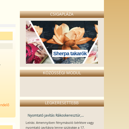
CSIGAPLÁZA
Sherpa takarók
,
KÖZÖSSÉGI MODUL
LEGKERESETTEBB
endelő
Nyomtató javítás Rákoskeresztúr,...
Leírás: Amennyiben fénymásoló bérlésre vagy
nyomtató javításra lenne szüksége a 17.