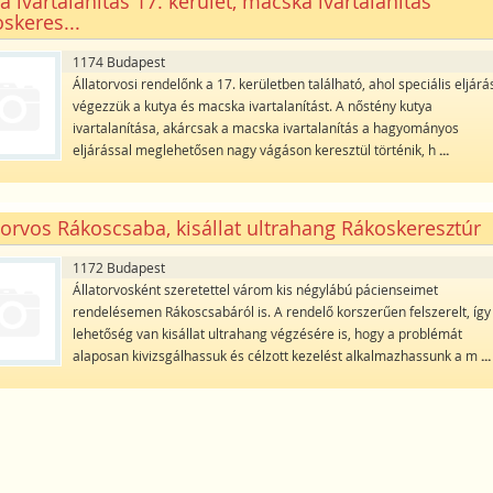
a ivartalanítás 17. kerület, macska ivartalanítás
skeres...
1174 Budapest
Állatorvosi rendelőnk a 17. kerületben található, ahol speciális eljárá
végezzük a kutya és macska ivartalanítást. A nőstény kutya
ivartalanítása, akárcsak a macska ivartalanítás a hagyományos
eljárással meglehetősen nagy vágáson keresztül történik, h
...
torvos Rákoscsaba, kisállat ultrahang Rákoskeresztúr
1172 Budapest
Állatorvosként szeretettel várom kis négylábú pácienseimet
rendelésemen Rákoscsabáról is. A rendelő korszerűen felszerelt, így
lehetőség van kisállat ultrahang végzésére is, hogy a problémát
alaposan kivizsgálhassuk és célzott kezelést alkalmazhassunk a m
...