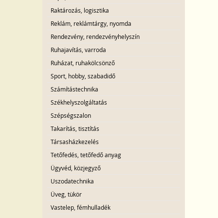
Raktározás, logisztika
Reklám, reklámtárgy, nyomda
Rendezvény, rendezvényhelyszín
Ruhajavítás, varroda
Ruházat, ruhakölcsönző
Sport, hobby, szabadidő
Számítástechnika
Székhelyszolgáltatás
Szépségszalon
Takarítás, tisztítás
Társasházkezelés
Tetőfedés, tetőfedő anyag
Ügyvéd, közjegyző
Uszodatechnika
Üveg, tükör
Vastelep, fémhulladék