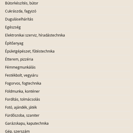
Bútorkészítés, bútor
Cukrászda, fagyizó
Duguláselhárítás
Egészség
Elektronikai szerviz, híradástechnika
Építőanyag
Épületgépészet, fűtéstechnika
Étterem, pizzéria
Fémmegmunkálás
Festékbolt, vegyiáru
Fogorvos, fogtechnika
Földmunka, konténer
Fordítás, tolmácsolás
Fotó, ajándék, játék
Fürdőszoba, szaniter
Garázskapu, kaputechnika
Gép, szerszám