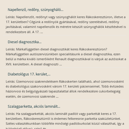
Napellenző, redőny, szúnyogháló...
Leírás: Napellenzőt, redőnyt vagy szúnyoghálót keres Rákoskeresztúron, illetve a
17. kerületben? Cégünk a redőnyök gyártásával, redőny szerelésével, redőny
javításával, valamint napellenzők és méretre készült szúnyoghálók készítésével is
...
rendelkezésre áll. A 17.
Diesel diagnosztika...
Leírás: Márkafüggetlen diesel diagnosztikát keres Rákoskeresztúron?
Márkafüggetlen autószervizünkben specialitásunk a diesel diagnosztika, ezen
belül a márka kiváló ismerőiként Renault diagnosztikával is várjuk az autósokat a
...
XVII. kerületben. A diesel diagnoszti
Diabetológus 17. kerület,...
Leírás: Üzemorvosi szakrendelésem Rákoskerten található, ahol üzemorvosként
és diabetológus szakorvosként várom 17. kerületi pácienseimet. Több évtizedes
háziorvosi és belgyógyászati tapasztalattal állok rendelkezésre cukorbetegség
...
esetén, de üzemorvosi szakrende
Szalagparketta, akciós laminált...
Leírás: Ha szalagparkettát, akciós laminált padlót vagy parkettát keres a 17.
kerületben, Rákoskeresztúrról is érdemes felkeresnie parketta szaküzletünket.
Széles választékunkban többféle minőségi padlóburkolat közül választhat, így a
...
különböző stílusú, színű és