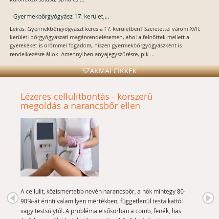
Gyermekbőrgyógyász 17. kerület,...
Leírás: Gyermekbőrgyógyászt keres a 17. kerületben? Szeretettel várom XVII.
kerületi bőrgyógyászati magánrendelésemen, ahol a felnőttek mellett a
gyerekeket is örömmel fogadom, hiszen gyermekbőrgyógyászként is
...
rendelkezésre állok. Amennyiben anyajegyszűrésre, pik
SZAKMAI CIKKEK
Lézeres cellulitbontás - korszerű
megoldás a narancsbőr ellen
A cellulit, közismertebb nevén narancsbőr, a nők mintegy 80-
90%-át érinti valamilyen mértékben, függetlenül testalkattól
vagy testsúlytól. A probléma elsősorban a comb, fenék, has