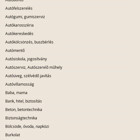
Autófelszerelés
Autógumi, gumiszerviz
Autókarosszéria
Autókereskedés
Autókölcsönzés, buszbérlés
Autómentő
Autósiskola, jogosítvány
Autószerviz, Autószerelő műhely
Autóüveg, szélvédő javítás
Autóvillamosság
Baba, mama
Bank, hitel, biztosítás
Beton, betontechnika
Biztonságtechnika
Bölcsöde, óvoda, napközi
Burkolat