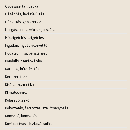
Gyógyszertár, patika
Házépítés, lakásfelújítás
Háztartási gép szerviz
Horgászbolt, akvárium, díszállat
Hőszigetelés, szigetelés
Ingatlan, ingatlanközvetítő
Irodatechnika, pénztárgép
Kandalló, cserépkályha
Kárpitos, bútorfelújítás
Kert, kertészet
Kisállat kozmetika
Klímatechnika
Kőfaragó, sírkő
Költöztetés, fuvarozás, szállítmányozás
Könyvelő, könyvelés
Kovácsoltvas, diszkovácsolás