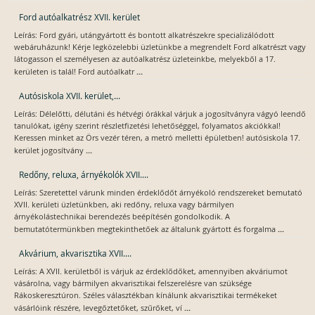
Ford autóalkatrész XVII. kerület
Leírás: Ford gyári, utángyártott és bontott alkatrészekre specializálódott
webáruházunk! Kérje legközelebbi üzletünkbe a megrendelt Ford alkatrészt vagy
látogasson el személyesen az autóalkatrész üzleteinkbe, melyekből a 17.
...
kerületen is talál! Ford autóalkatr
Autósiskola XVII. kerület,...
Leírás: Délelőtti, délutáni és hétvégi órákkal várjuk a jogosítványra vágyó leendő
tanulókat, igény szerint részletfizetési lehetőséggel, folyamatos akciókkal!
Keressen minket az Örs vezér téren, a metró melletti épületben! autósiskola 17.
...
kerület jogosítvány
Redőny, reluxa, árnyékolók XVII....
Leírás: Szeretettel várunk minden érdeklődőt árnyékoló rendszereket bemutató
XVII. kerületi üzletünkben, aki redőny, reluxa vagy bármilyen
árnyékolástechnikai berendezés beépítésén gondolkodik. A
...
bemutatótermünkben megtekinthetőek az általunk gyártott és forgalma
Akvárium, akvarisztika XVII....
Leírás: A XVII. kerületből is várjuk az érdeklődőket, amennyiben akváriumot
vásárolna, vagy bármilyen akvarisztikai felszerelésre van szüksége
Rákoskeresztúron. Széles választékban kínálunk akvarisztikai termékeket
...
vásárlóink részére, levegőztetőket, szűrőket, ví