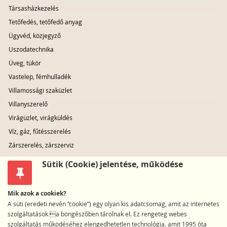
Társasházkezelés
Tetőfedés, tetőfedő anyag
Ügyvéd, közjegyző
Uszodatechnika
Üveg, tükör
Vastelep, fémhulladék
Villamossági szaküzlet
Villanyszerelő
Virágüzlet, virágküldés
Víz, gáz, fűtésszerelés
Zárszerelés, zárszerviz
Sütik (Cookie) jelentése, működése
Mik azok a cookiek?
A süti (eredeti nevén “cookie”) egy olyan kis adatcsomag, amit az internetes
szolgáltatások a böngészőben tárolnak el. Ez rengeteg webes
szolgáltatás működéséhez elengedhetetlen technológia, amit 1995 óta