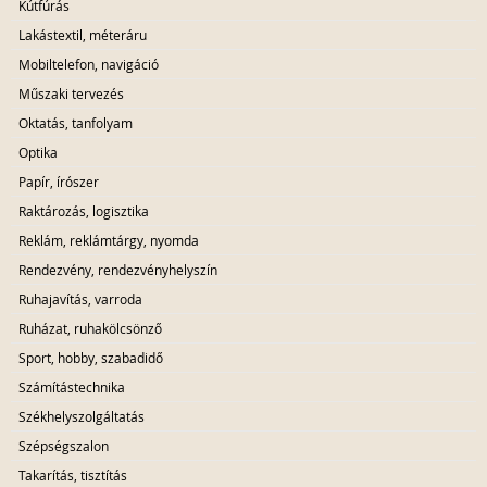
Kútfúrás
Lakástextil, méteráru
Mobiltelefon, navigáció
Műszaki tervezés
Oktatás, tanfolyam
Optika
Papír, írószer
Raktározás, logisztika
Reklám, reklámtárgy, nyomda
Rendezvény, rendezvényhelyszín
Ruhajavítás, varroda
Ruházat, ruhakölcsönző
Sport, hobby, szabadidő
Számítástechnika
Székhelyszolgáltatás
Szépségszalon
Takarítás, tisztítás