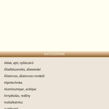
KATEGÓRIÁK
Ablak, ajtó, nyílászáró
Állatfelszerelés, állateledel
Állatorvos, állatorvosi rendelő
Alpintechnika
Alumíniumipar, acélipar
Árnyékolás, redőny
Autóalkatrész
Autóbontó