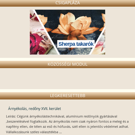
CSIGAPLÁZA
Sherpa takarók
KÖZÖSSÉGI MODUL
LEGKERESETTEBB
Árnyékolás, redőny XVII. kerület
Leírás: Cégünk árnyékolástechnikával, alumínium redőnyök gyártásával
,beszerelésével foglalkozik. Az árnyékolás nem csak nyáron fontos a meleg és a
napfény ellen, de télen az eső és hófuvás, szél ellen is jelentős védelmet adhat.
...
Vállalkozásunk széles választékba