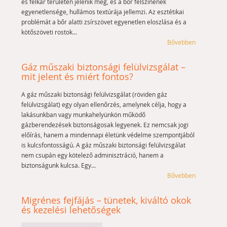
és felkar területén jelenik meg, és a bőr felszínének
egyenetlensége, hullámos textúrája jellemzi. Az esztétikai
problémát a bőr alatti zsírszövet egyenetlen eloszlása és a
kötőszöveti rostok...
Bővebben
Gáz műszaki biztonsági felülvizsgálat –
mit jelent és miért fontos?
A gáz műszaki biztonsági felülvizsgálat (röviden gáz
felülvizsgálat) egy olyan ellenőrzés, amelynek célja, hogy a
lakásunkban vagy munkahelyünkön működő
gázberendezések biztonságosak legyenek. Ez nemcsak jogi
előírás, hanem a mindennapi életünk védelme szempontjából
is kulcsfontosságú. A gáz műszaki biztonsági felülvizsgálat
nem csupán egy kötelező adminisztráció, hanem a
biztonságunk kulcsa. Egy...
Bővebben
Migrénes fejfájás – tünetek, kiváltó okok
és kezelési lehetőségek