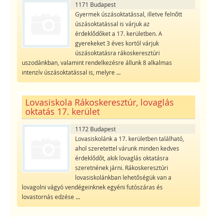
1171 Budapest
Gyermek úszásoktatással, illetve felnőtt
úszásoktatással is várjuk az
érdeklődőket a 17. kerületben. A
gyerekeket 3 éves kortól várjuk
úszásoktatásra rákoskeresztúri
uszodánkban, valamint rendelkezésre állunk 8 alkalmas
intenzív úszásoktatással is, melyre
...
Lovasiskola Rákoskeresztúr, lovaglás
oktatás 17. kerület
1172 Budapest
Lovasiskolánk a 17. kerületben található,
ahol szeretettel várunk minden kedves
érdeklődőt, akik lovaglás oktatásra
szeretnének járni. Rákoskeresztúri
lovasiskolánkban lehetőségük van a
lovagolni vágyó vendégeinknek egyéni futószáras és
lovastornás edzése
...