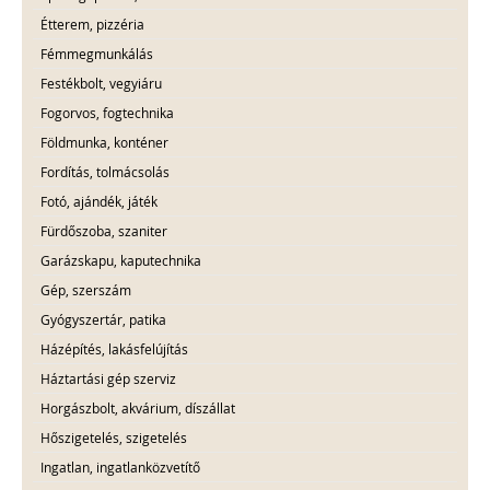
Étterem, pizzéria
Fémmegmunkálás
Festékbolt, vegyiáru
Fogorvos, fogtechnika
Földmunka, konténer
Fordítás, tolmácsolás
Fotó, ajándék, játék
Fürdőszoba, szaniter
Garázskapu, kaputechnika
Gép, szerszám
Gyógyszertár, patika
Házépítés, lakásfelújítás
Háztartási gép szerviz
Horgászbolt, akvárium, díszállat
Hőszigetelés, szigetelés
Ingatlan, ingatlanközvetítő