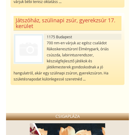
várjuk bébi tenisz oktatáss
...
Játszóház, szülinapi zsúr, gyerekzsúr 17.
kerület
1175 Budapest
700 nm-en várjuk az egész családot
Rákoskeresztúron! Élménypark, óriás
csúszda, labirintusrendszer,
készségfejlesztő játékok és
játékmesterek gondoskodnak a jó
hangulatról, akár egy szülinapi zsúron, gyerekzsúron. Ha
születésnapodat különlegessé szeretnéd
...
CSIGAPLÁZA