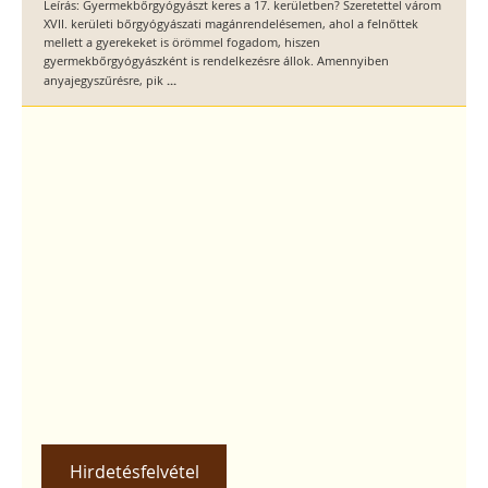
Leírás: Gyermekbőrgyógyászt keres a 17. kerületben? Szeretettel várom
XVII. kerületi bőrgyógyászati magánrendelésemen, ahol a felnőttek
mellett a gyerekeket is örömmel fogadom, hiszen
gyermekbőrgyógyászként is rendelkezésre állok. Amennyiben
...
anyajegyszűrésre, pik
Hirdetésfelvétel