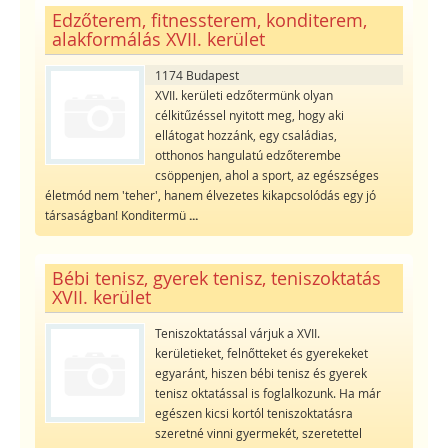
Edzőterem, fitnessterem, konditerem,
alakformálás XVII. kerület
1174 Budapest
XVII. kerületi edzőtermünk olyan
célkitűzéssel nyitott meg, hogy aki
ellátogat hozzánk, egy családias,
otthonos hangulatú edzőterembe
csöppenjen, ahol a sport, az egészséges
életmód nem 'teher', hanem élvezetes kikapcsolódás egy jó
társaságban! Konditermü
...
Bébi tenisz, gyerek tenisz, teniszoktatás
XVII. kerület
Teniszoktatással várjuk a XVII.
kerületieket, felnőtteket és gyerekeket
egyaránt, hiszen bébi tenisz és gyerek
tenisz oktatással is foglalkozunk. Ha már
egészen kicsi kortól teniszoktatásra
szeretné vinni gyermekét, szeretettel