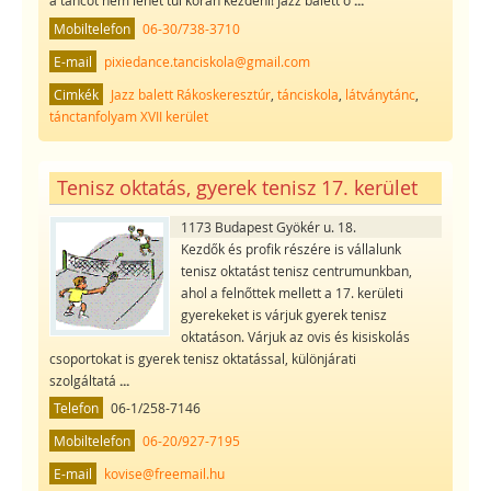
a táncot nem lehet túl korán kezdeni! Jazz balett ó
...
Mobiltelefon
06-30/738-3710
E-mail
pixiedance.tanciskola@gmail.com
Cimkék
Jazz balett Rákoskeresztúr
,
tánciskola
,
látványtánc
,
tánctanfolyam XVII kerület
Tenisz oktatás, gyerek tenisz 17. kerület
1173 Budapest Gyökér u. 18.
Kezdők és profik részére is vállalunk
tenisz oktatást tenisz centrumunkban,
ahol a felnőttek mellett a 17. kerületi
gyerekeket is várjuk gyerek tenisz
oktatáson. Várjuk az ovis és kisiskolás
csoportokat is gyerek tenisz oktatással, különjárati
szolgáltatá
...
Telefon
06-1/258-7146
Mobiltelefon
06-20/927-7195
E-mail
kovise@freemail.hu