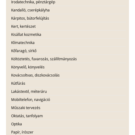
Irodatechnika, pénztárgép
Kandalló, cserépkályha
Kárpitos, bútorfelújítás
Kert, kertészet
Kisállat kozmetika
Klímatechnika
Kőfaragó, sírkő
Költöztetés, fuvarozás, szállítmányozás
Könyvelő, könyvelés
Kovácsoltvas, diszkovácsolás
Kútfúrás
Lakástextil, méteráru
Mobiltelefon, navigáció
Műszaki tervezés
Oktatás, tanfolyam
Optika
Papír, írószer