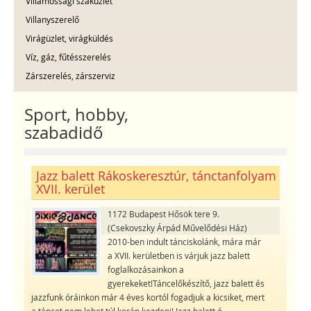
Villamossági szaküzlet
Villanyszerelő
Virágüzlet, virágküldés
Víz, gáz, fűtésszerelés
Zárszerelés, zárszerviz
Sport, hobby,
szabadidő
Jazz balett Rákoskeresztúr, tánctanfolyam
XVII. kerület
1172 Budapest Hősök tere 9.
(Csekovszky Árpád Művelődési Ház)
2010-ben indult tánciskolánk, mára már
a XVII. kerületben is várjuk jazz balett
foglalkozásainkon a
gyerekeket!Táncelőkészítő, jazz balett és
jazzfunk óráinkon már 4 éves kortól fogadjuk a kicsiket, mert