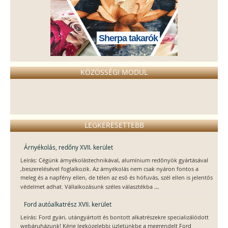
Sherpa takarók
KÖZÖSSÉGI MODUL
LEGKERESETTEBB
Árnyékolás, redőny XVII. kerület
Leírás: Cégünk árnyékolástechnikával, alumínium redőnyök gyártásával
,beszerelésével foglalkozik. Az árnyékolás nem csak nyáron fontos a
meleg és a napfény ellen, de télen az eső és hófuvás, szél ellen is jelentős
...
védelmet adhat. Vállalkozásunk széles választékba
Ford autóalkatrész XVII. kerület
Leírás: Ford gyári, utángyártott és bontott alkatrészekre specializálódott
webáruházunk! Kérje legközelebbi üzletünkbe a megrendelt Ford