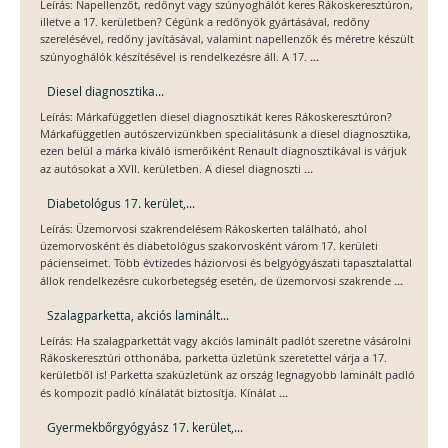
Leírás: Napellenzőt, redőnyt vagy szúnyoghálót keres Rákoskeresztúron,
illetve a 17. kerületben? Cégünk a redőnyök gyártásával, redőny
szerelésével, redőny javításával, valamint napellenzők és méretre készült
...
szúnyoghálók készítésével is rendelkezésre áll. A 17.
Diesel diagnosztika...
Leírás: Márkafüggetlen diesel diagnosztikát keres Rákoskeresztúron?
Márkafüggetlen autószervizünkben specialitásunk a diesel diagnosztika,
ezen belül a márka kiváló ismerőiként Renault diagnosztikával is várjuk
...
az autósokat a XVII. kerületben. A diesel diagnoszti
Diabetológus 17. kerület,...
Leírás: Üzemorvosi szakrendelésem Rákoskerten található, ahol
üzemorvosként és diabetológus szakorvosként várom 17. kerületi
pácienseimet. Több évtizedes háziorvosi és belgyógyászati tapasztalattal
...
állok rendelkezésre cukorbetegség esetén, de üzemorvosi szakrende
Szalagparketta, akciós laminált...
Leírás: Ha szalagparkettát vagy akciós laminált padlót szeretne vásárolni
Rákoskeresztúri otthonába, parketta üzletünk szeretettel várja a 17.
kerületből is! Parketta szaküzletünk az ország legnagyobb laminált padló
...
és kompozit padló kínálatát biztosítja. Kínálat
Gyermekbőrgyógyász 17. kerület,...