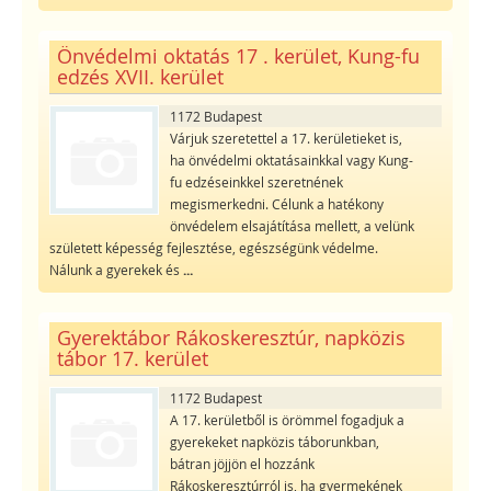
Önvédelmi oktatás 17 . kerület, Kung-fu
edzés XVII. kerület
1172 Budapest
Várjuk szeretettel a 17. kerületieket is,
ha önvédelmi oktatásainkkal vagy Kung-
fu edzéseinkkel szeretnének
megismerkedni. Célunk a hatékony
önvédelem elsajátítása mellett, a velünk
született képesség fejlesztése, egészségünk védelme.
Nálunk a gyerekek és
...
Gyerektábor Rákoskeresztúr, napközis
tábor 17. kerület
1172 Budapest
A 17. kerületből is örömmel fogadjuk a
gyerekeket napközis táborunkban,
bátran jöjjön el hozzánk
Rákoskeresztúrról is, ha gyermekének