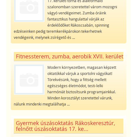
17. kerületi torna és alakformáló
szalonomban szeretettel várom mozogni
vágyó vendégeimet. Zumba óráink
fantasztikus hangulattal várják az
érdeklődőket Rákoscsabán, spinning
edzéseinken pedig teremkerékpárokon tekerhetnek
vendégeink, melynek zsírégető és
...
Fitnessterem, zumba, aerobik XVII. kerület
Modern környezetben, magasan képzett
oktatókkal várjuk a sportolni vágyókat!
Törekvésünk, hogy a fittség mellett
egészséges életmódot, testi-lelki
harmóniát biztosítsunk programjainkkal.
Minden korosztályt szeretettel várunk,
nálunk mindenki megtalálhatja
...
Gyermek úszásoktatás Rákoskeresztúr,
felnőtt úszásoktatás 17. ke...