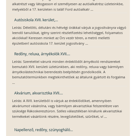
alkatrészt vagy látogasson el személyesen az autóalkatrész üzleteinkbe,
...
melyekből a 17. kerületen is talál! Ford autóalkatr
Autósiskola XVII. kerület,...
Leírás: Délelőtti, délutáni és hétvégi órákkal várjuk a jogosítványra vágyó
leendő tanulókat, igény szerint részletfizetési lehetőséggel, folyamatos
akciókkal! Keressen minket az Örs vezér téren, a metró melletti
...
épületben! autósiskola 17. kerület jogosítvány
Redőny, reluxa, árnyékolók XVII....
Leírás: Szeretettel várunk minden érdeklődőt árnyékoló rendszereket
bemutató XVII. kerületi üzletünkben, aki redőny, reluxa vagy bármilyen
árnyékolástechnikai berendezés beépítésén gondolkodik. A
bemutatótermünkben megtekinthetőek az általunk gyártott és forgalma
...
Akvárium, akvarisztika XVII....
Leírás: A XVII. kerületből is várjuk az érdeklődőket, amennyiben
akváriumot vásárolna, vagy bármilyen akvarisztikai felszerelésre van
szüksége Rákoskeresztúron. Széles választékban kínálunk akvarisztikai
...
termékeket vásárlóink részére, levegőztetőket, szűrőket, ví
Napellenző, redőny, szúnyogháló...