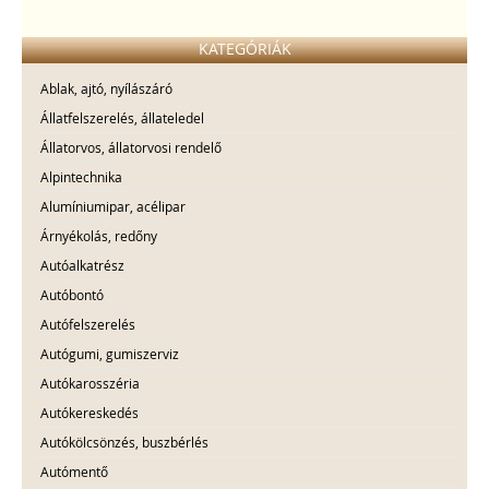
KATEGÓRIÁK
Ablak, ajtó, nyílászáró
Állatfelszerelés, állateledel
Állatorvos, állatorvosi rendelő
Alpintechnika
Alumíniumipar, acélipar
Árnyékolás, redőny
Autóalkatrész
Autóbontó
Autófelszerelés
Autógumi, gumiszerviz
Autókarosszéria
Autókereskedés
Autókölcsönzés, buszbérlés
Autómentő