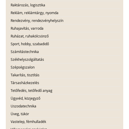
Raktározás, logisztika
Reklám, reklámtárgy, nyomda
Rendezvény, rendezvényhelyszín
Ruhajavítás, varroda
Ruházat, ruhakölcsönző
Sport, hobby, szabadidő
Számítástechnika
Székhelyszolgáltatás
Szépségszalon
Takarítás, tisztítás
Társasházkezelés
Tetőfedés, tetőfedő anyag
Ügyvéd, közjegyző
Uszodatechnika
Üveg, tükör
Vastelep, fémhulladék