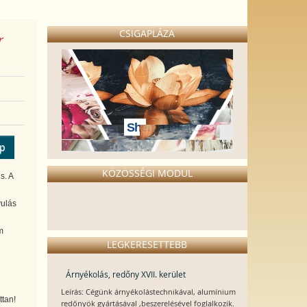
CSIGAPLÁZA
r
Sherpa takarók
ép
KÖZÖSSÉGI MODUL
s. A
yulás
m
LEGKERESETTEBB
Árnyékolás, redőny XVII. kerület
Leírás: Cégünk árnyékolástechnikával, alumínium
ttan!
redőnyök gyártásával ,beszerelésével foglalkozik.