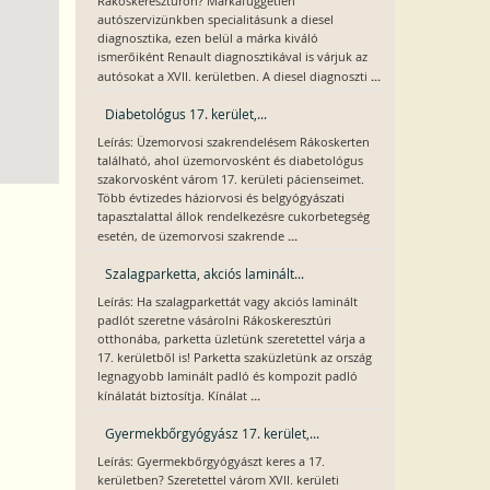
Rákoskeresztúron? Márkafüggetlen
autószervizünkben specialitásunk a diesel
diagnosztika, ezen belül a márka kiváló
ismerőiként Renault diagnosztikával is várjuk az
...
autósokat a XVII. kerületben. A diesel diagnoszti
Diabetológus 17. kerület,...
Leírás: Üzemorvosi szakrendelésem Rákoskerten
található, ahol üzemorvosként és diabetológus
szakorvosként várom 17. kerületi pácienseimet.
Több évtizedes háziorvosi és belgyógyászati
tapasztalattal állok rendelkezésre cukorbetegség
...
esetén, de üzemorvosi szakrende
Szalagparketta, akciós laminált...
Leírás: Ha szalagparkettát vagy akciós laminált
padlót szeretne vásárolni Rákoskeresztúri
otthonába, parketta üzletünk szeretettel várja a
17. kerületből is! Parketta szaküzletünk az ország
legnagyobb laminált padló és kompozit padló
...
kínálatát biztosítja. Kínálat
Gyermekbőrgyógyász 17. kerület,...
Leírás: Gyermekbőrgyógyászt keres a 17.
kerületben? Szeretettel várom XVII. kerületi