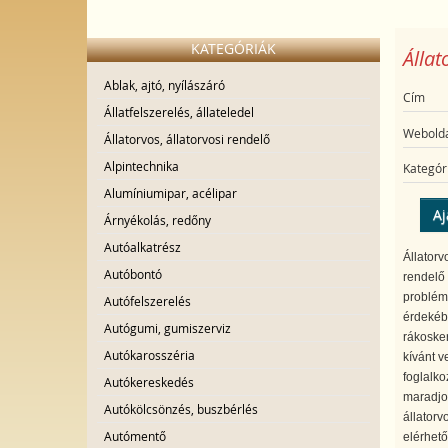
KATEGÓRIÁK
Állat
Ablak, ajtó, nyílászáró
Cím
Állatfelszerelés, állateledel
Webolda
Állatorvos, állatorvosi rendelő
Alpintechnika
Kategór
Alumíniumipar, acélipar
Aj
Árnyékolás, redőny
Autóalkatrész
Állatorv
Autóbontó
rendelő 
problémá
Autófelszerelés
érdekébe
Autógumi, gumiszerviz
rákosker
Autókarosszéria
kívánt 
foglalko
Autókereskedés
maradjon
Autókölcsönzés, buszbérlés
állatorv
Autómentő
elérhető