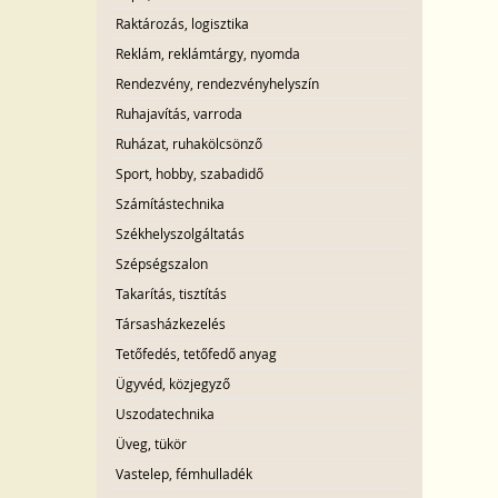
Raktározás, logisztika
Reklám, reklámtárgy, nyomda
Rendezvény, rendezvényhelyszín
Ruhajavítás, varroda
Ruházat, ruhakölcsönző
Sport, hobby, szabadidő
Számítástechnika
Székhelyszolgáltatás
Szépségszalon
Takarítás, tisztítás
Társasházkezelés
Tetőfedés, tetőfedő anyag
Ügyvéd, közjegyző
Uszodatechnika
Üveg, tükör
Vastelep, fémhulladék