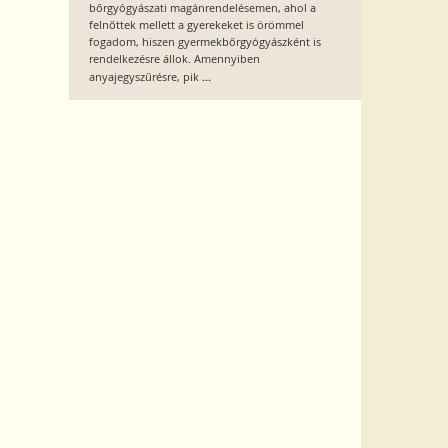
bőrgyógyászati magánrendelésemen, ahol a
felnőttek mellett a gyerekeket is örömmel
fogadom, hiszen gyermekbőrgyógyászként is
rendelkezésre állok. Amennyiben
...
anyajegyszűrésre, pik