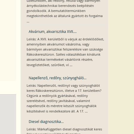
üzletünkben, aki redőny, reluxa vagy bármilyen
árnyékolástechnikai berendezés beépítésén
gondolkodik. A bemutatótermünkben
megtekinthetőek az általunk gyártott és forgalma
...
Akvárium, akvarisztika XVII....
Leírás: A XVII. kerületből is várjuk az érdeklődőket,
amennyiben akváriumot vásárolna, vagy
bármilyen akvarisztikai felszerelésre van szüksége
Rákoskeresztúron. Széles választékban kínálunk
akvarisztikai termékeket vásárlóink részére,
...
levegőztetőket, szűrőket, ví
Napellenző, redőny, szúnyogháló...
Leírás: Napellenzőt, redőnyt vagy szúnyoghálót
keres Rákoskeresztúron, illetve a 17. kerületben?
Cégünk a redőnyök gyártásával, redőny
szerelésével, redőny javításával, valamint
napellenzők és méretre készült szúnyoghálók
...
készítésével is rendelkezésre áll. A 17.
Diesel diagnosztika...
Leírás: Márkafüggetlen diesel diagnosztikát keres