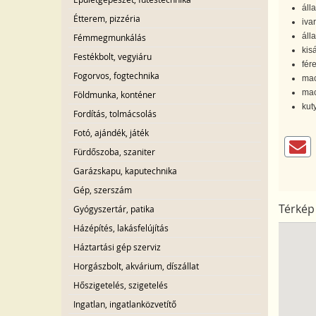
áll
Étterem, pizzéria
iva
álla
Fémmegmunkálás
kis
Festékbolt, vegyiáru
fér
Fogorvos, fogtechnika
mac
mac
Földmunka, konténer
kut
Fordítás, tolmácsolás
Fotó, ajándék, játék
Fürdőszoba, szaniter
Garázskapu, kaputechnika
Gép, szerszám
Térkép
Gyógyszertár, patika
Házépítés, lakásfelújítás
Háztartási gép szerviz
Horgászbolt, akvárium, díszállat
Hőszigetelés, szigetelés
Ingatlan, ingatlanközvetítő