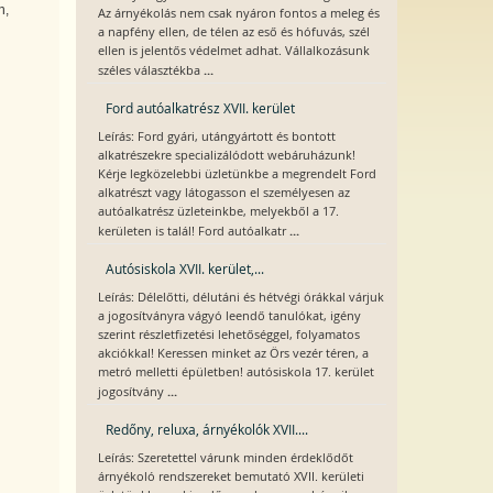
n,
Az árnyékolás nem csak nyáron fontos a meleg és
a napfény ellen, de télen az eső és hófuvás, szél
ellen is jelentős védelmet adhat. Vállalkozásunk
...
széles választékba
Ford autóalkatrész XVII. kerület
Leírás: Ford gyári, utángyártott és bontott
alkatrészekre specializálódott webáruházunk!
Kérje legközelebbi üzletünkbe a megrendelt Ford
alkatrészt vagy látogasson el személyesen az
autóalkatrész üzleteinkbe, melyekből a 17.
...
kerületen is talál! Ford autóalkatr
Autósiskola XVII. kerület,...
Leírás: Délelőtti, délutáni és hétvégi órákkal várjuk
a jogosítványra vágyó leendő tanulókat, igény
szerint részletfizetési lehetőséggel, folyamatos
akciókkal! Keressen minket az Örs vezér téren, a
metró melletti épületben! autósiskola 17. kerület
...
jogosítvány
Redőny, reluxa, árnyékolók XVII....
Leírás: Szeretettel várunk minden érdeklődőt
árnyékoló rendszereket bemutató XVII. kerületi