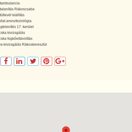
atambulancia
rtalanítás Rákoscsaba
tútlevél kiállítás
állat aneszteziológia
egtelenítés 17. kerület
ska kivizsgálás
ska fogkőeltávolítás
ya kivizsgálás Rákoskeresztúr