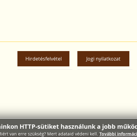
Hirdetésfelvétel
Jogi nyilatkozat
ainkon HTTP-sütiket használunk a jobb működ
iért van erre szükség? Mert adataid védeni kell.
További informác