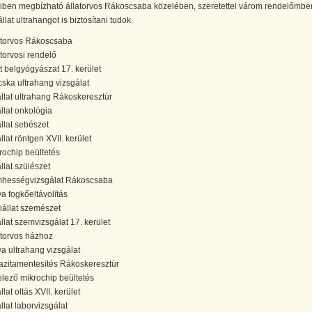
ben megbízható állatorvos Rákoscsaba közelében, szeretettel várom rendelőmbe
llat ultrahangot is biztosítani tudok.
atorvos Rákoscsaba
atorvosi rendelő
at belgyógyászat 17. kerület
ska ultrahang vizsgálat
állat ultrahang Rákoskeresztúr
állat onkológia
állat sebészet
llat röntgen XVII. kerület
rochip beültetés
llat szülészet
hességvizsgálat Rákoscsaba
ya fogkőeltávolítás
iállat szemészet
állat szemvizsgálat 17. kerület
atorvos házhoz
ya ultrahang vizsgálat
azitamentesítés Rákoskeresztúr
elező mikrochip beültetés
llat oltás XVII. kerület
állat laborvizsgálat