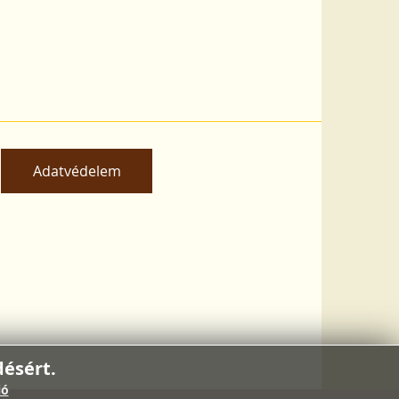
Adatvédelem
ésért.
ió