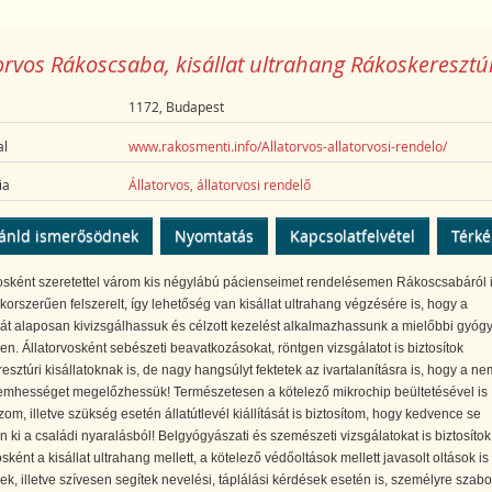
orvos Rákoscsaba, kisállat ultrahang Rákoskeresztú
1172, Budapest
l
www.rakosmenti.info/Allatorvos-allatorvosi-rendelo/
ia
Állatorvos, állatorvosi rendelő
ánld ismerősödnek
Nyomtatás
Kapcsolatfelvétel
Térk
osként szeretettel várom kis négylábú pácienseimet rendelésemen Rákoscsabáról i
korszerűen felszerelt, így lehetőség van kisállat ultrahang végzésére is, hogy a
t alaposan kivizsgálhassuk és célzott kezelést alkalmazhassunk a mielőbbi gyóg
n. Állatorvosként sebészeti beavatkozásokat, röntgen vizsgálatot is biztosítok
esztúri kisállatoknak is, de nagy hangsúlyt fektetek az ivartalanításra is, hogy a ne
vemhességet megelőzhessük! Természetesen a kötelező mikrochip beültetésével is
zom, illetve szükség esetén állatútlevél kiállítását is biztosítom, hogy kedvence se
 ki a családi nyaralásból! Belgyógyászati és szemészeti vizsgálatokat is biztosítok
osként a kisállat ultrahang mellett, a kötelező védőoltások mellett javasolt oltások is
ek, illetve szívesen segítek nevelési, táplálási kérdések esetén is, személyre szabo