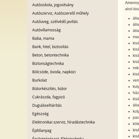
Amennyi
Autósiskola, jogosítvány
ahol kisá
Autószerviz, Autószerelő műhely
áll
Autóüveg, szélvédő javítás
áll
Autóvillamosság
áll
mac
Baba, mama
kis
Bank, hitel, biztosítás
kis
Beton, betontechnika
kis
kisá
Biztonságtechnika
mik
Bölcsöde, óvoda, napközi
kisá
Burkolat
vem
kut
Bútorkészítés, bútor
ház
Cukrászda, fagyizó
kis
Duguláselhárítás
áll
kut
Egészség
par
Elektronikai szerviz, híradástechnika
köt
Építőanyag
kisá
kis
Épületgépészet, fűtéstechnika