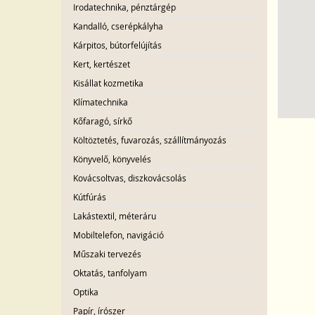
Irodatechnika, pénztárgép
Kandalló, cserépkályha
Kárpitos, bútorfelújítás
Kert, kertészet
Kisállat kozmetika
Klímatechnika
Kőfaragó, sírkő
Költöztetés, fuvarozás, szállítmányozás
Könyvelő, könyvelés
Kovácsoltvas, diszkovácsolás
Kútfúrás
Lakástextil, méteráru
Mobiltelefon, navigáció
Műszaki tervezés
Oktatás, tanfolyam
Optika
Papír, írószer