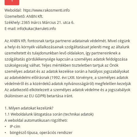
Weboldal: htps://www.rakosmenti.info
Üzemeltető: ANBN Kft.
Székhely: 2365 Inárcs Március 21. utca 6.
E-mail: info(kukac)keruleti.info
Az ANBN Kft. fontosnak tartja partnerei adatainak védelmét. Mivel cégünk
a helyi és környék vállalkozásainak szolgáltatásait jeleníti meg az általunk
üzemeltetett és tulajdonunkban levő oldalakon, így partnereinknek a
szolgáltatás gördülékenysége kapcsán a személyes adatok feldolgozása
szükségesség válhat. Teljes mértékben tiszteletben tartjuk az Önök
személyes adatait és az adatok kezelése során a hatályos jogszabályokat
az adatvédelmi előírásnak (1992. évi LXIII. törvényre, a személyes adatok
védelméről és a közérdekű adatok nyilvánosságáról) megfelelően kezeljük
Az adatkezelő elkötelezett a személyes adatok védelme és a jogszabályok
(különösen az EU GDPR) betartása iránt.
1. Milyen adatokat kezelünk?
1.1 Weboldalunk látogatása során (technikai adatok)
A weboldal automatikusan rögzítheti:
• IP-cím
• böngésző típusa, operációs rendszer