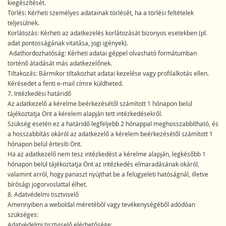
kiegészítését.
Törlés: Kérheti személyes adatainak törlését, ha a törlési feltételek
teljesülnek.
Korlátozás: Kérheti az adatkezelés korlátozását bizonyos esetekben (pl.
adat pontosságának vitatása, jogi igények).
Adathordozhatóság: Kérheti adatai géppel olvasható formátumban
történő átadását más adatkezelőnek.
Tiltakozás: Bármikor tiltakozhat adatai kezelése vagy profilalkotás ellen.
Kérésedet a fenti e-mail címre küldheted.
7. Intézkedési határidő
Az adatkezelő a kérelme beérkezésétől számított 1 hónapon belül
tájékoztatja Önt a kérelem alapján tett intézkedésekről.
Szükség esetén ez a határidő legfeljebb 2 hónappal meghosszabbítható, és
a hosszabbítás okáról az adatkezelő a kérelem beérkezésétől számított 1
hónapon belül értesíti Önt.
Ha az adatkezelő nem tesz intézkedést a kérelme alapján, legkésőbb 1
hónapon belül tájékoztatja Önt az intézkedés elmaradásának okáról,
valamint arról, hogy panaszt nyújthat be a felügyeleti hatóságnál, illetve
bírósági jogorvoslattal élhet.
8. Adatvédelmi tisztviselő
Amennyiben a weboldal méretéből vagy tevékenységéből adódóan
szükséges:
Adatvédelmi tisztviselő elérhetősége: