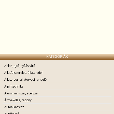
KATEGÓRIÁK
Ablak, ajtó, nyílászáró
Állatfelszerelés, állateledel
Állatorvos, állatorvosi rendelő
Alpintechnika
Alumíniumipar, acélipar
Árnyékolás, redőny
Autóalkatrész
Autóbontó