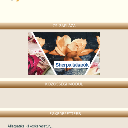
CSIGAPLÁZA
Sherpa takarók
KÖZÖSSÉGI MODUL
LEGKERESETTEBB
Állatpatika Rákoskeresztúr,...