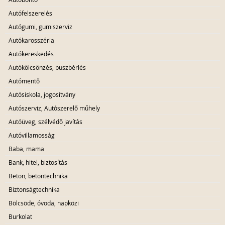
Autófelszerelés
Autógumi, gumiszerviz
Autókarosszéria
Autókereskedés
Autókölcsönzés, buszbérlés
Autómentő
Autósiskola, jogosítvány
Autószerviz, Autószerelő műhely
Autóüveg, szélvédő javítás
Autóvillamosság
Baba, mama
Bank, hitel, biztosítás
Beton, betontechnika
Biztonságtechnika
Bölcsöde, óvoda, napközi
Burkolat