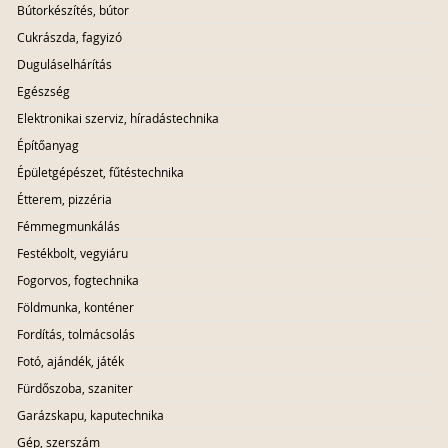
Bútorkészítés, bútor
Cukrászda, fagyizó
Duguláselhárítás
Egészség
Elektronikai szerviz, híradástechnika
Építőanyag
Épületgépészet, fűtéstechnika
Étterem, pizzéria
Fémmegmunkálás
Festékbolt, vegyiáru
Fogorvos, fogtechnika
Földmunka, konténer
Fordítás, tolmácsolás
Fotó, ajándék, játék
Fürdőszoba, szaniter
Garázskapu, kaputechnika
Gép, szerszám