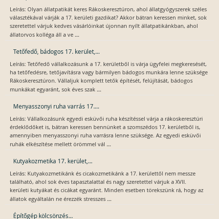
Leírás: Olyan állatpatikát keres Rákoskeresztúron, ahol állatgyógyszerek széles
választékával várják a 17. kerületi gazdikat? Akkor bátran keressen minket, sok
szeretettel várjuk kedves vásárlóinkat újonnan nyílt állatpatikánkban, ahol
...
állatorvos kolléga áll a ve
Tetőfedő, bádogos 17. kerület,...
Leírás: Tetőfedő vállalkozásunk a 17. kerületből is várja ügyfelei megkeresését,
ha tetőfedésre, tetőjavításra vagy bármilyen bádogos munkára lenne szüksége
Rákoskeresztúron. Vállaljuk komplett tetők építését, felújítását, bádogos
...
munkákat egyaránt, sok éves szak
Menyasszonyi ruha varrás 17....
Leírás: Vállalkozásunk egyedi esküvői ruha készítéssel várja a rákoskeresztúri
érdeklődőket is, bátran keressen bennünket a szomszédos 17. kerületből is,
amennyiben menyasszonyi ruha varrásra lenne szüksége. Az egyedi esküvői
...
ruhák elkészítése mellett örömmel vál
Kutyakozmetika 17. kerület,...
Leírás: Kutyakozmetikánk és cicakozmetikánk a 17. kerülettől nem messze
található, ahol sok éves tapasztalattal és nagy szeretettel várjuk a XVII.
kerületi kutyákat és cicákat egyaránt. Minden esetben törekszünk rá, hogy az
...
állatok egyáltalán ne érezzék stresszes
Építőgép kölcsönzés...