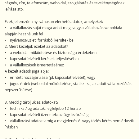
cégnév, cím, telefonszám, weboldal, szolgáltatás és tevekénységének
leírása stb.
Ezek jellemzően nyilvánosan elérhető adatok, amelyeket:
• a vállalkozás saját maga adott meg, vagy a vállalkozás weboldala
alapján használunk fel
• nyilvános/üzleti forrásból kerültek be
2. Miért kezeljük ezeket az adatokat?
• a weboldal működtetése és biztonsága érdekében
• kapcsolatfelvételi kérések teljesítéséhez
• a vállalkozások ismertetéséhez
A kezelt adatok jogalapja:
• érintett hozzájárulása (pl. kapcsolatfelvétel), vagy
• jogos érdek (weboldal működtetése, statisztika, az adott vállalkozó/zás
népszerűsítése)
3. Meddig tároljuk az adatokat?
• technikai/log adatok: legfeljebb 12 hónap
• kapcsolatfelvételi üzenetek: az ügy lezárásáig
• vállalkozási adatok: amíg a megjelenés él vagy törlés kérés nem érkezik
írásban