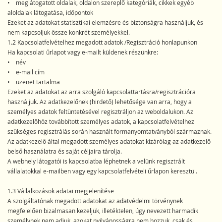
• meglátogatott oldalak, oldalon szereplő kategóriák, cikkek egyéb
aloldalak látogatása, időpontok
Ezeket az adatokat statisztikai elemzésre és biztonságra használjuk, és
nem kapcsoljuk össze konkrét személyekkel.
1.2 Kapcsolatfelvételhez megadott adatok /Regisztráció honlapunkon
Ha kapcsolati űrlapot vagy e-mailt küldenek részünkre:
• név
• e-mail cím
• üzenet tartalma
Ezeket az adatokat az arra szolgáló kapcsolattartásra/regisztrációra
használjuk. Az adatkezelőnek (hirdető) lehetősége van arra, hogy a
személyes adatok feltüntetésével regisztráljon az weboldalukon. Az
adatkezelőhöz továbbított személyes adatok, a kapcsolatfelvételhez
szükséges regisztrálás során használt formanyomtatványból származnak.
Az adatkezelő által megadott személyes adatokat kizárólag az adatkezelő
belső használatra és saját céljaira tárolja.
A webhely látogatói is kapcsolatba léphetnek a velünk regisztrált
vállalatokkal e-mailben vagy egy kapcsolatfelvételi űrlapon keresztül.
1.3 Vállalkozások adatai megjelenítése
A szolgáltatónak megadott adatokat az adatvédelmi törvénynek
megfelelően bizalmasan kezeljük, illetéktelen, úgy nevezett harmadik
személynek nem adjuk, azokat nyilvánosságra nem hozzuk, csak és