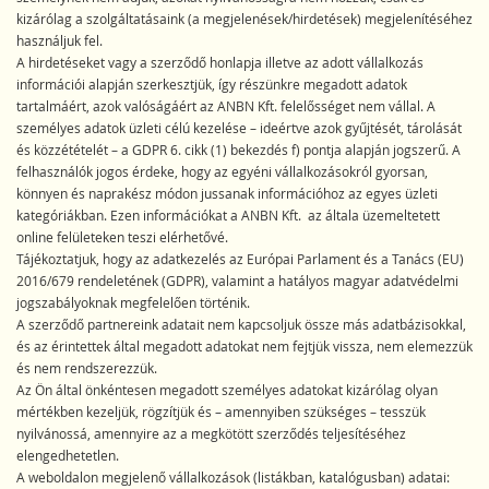
kizárólag a szolgáltatásaink (a megjelenések/hirdetések) megjelenítéséhez
használjuk fel.
A hirdetéseket vagy a szerződő honlapja illetve az adott vállalkozás
információi alapján szerkesztjük, így részünkre megadott adatok
tartalmáért, azok valóságáért az ANBN Kft. felelősséget nem vállal. A
személyes adatok üzleti célú kezelése – ideértve azok gyűjtését, tárolását
és közzétételét – a GDPR 6. cikk (1) bekezdés f) pontja alapján jogszerű. A
felhasználók jogos érdeke, hogy az egyéni vállalkozásokról gyorsan,
könnyen és naprakész módon jussanak információhoz az egyes üzleti
kategóriákban. Ezen információkat a ANBN Kft. az általa üzemeltetett
online felületeken teszi elérhetővé.
Tájékoztatjuk, hogy az adatkezelés az Európai Parlament és a Tanács (EU)
2016/679 rendeletének (GDPR), valamint a hatályos magyar adatvédelmi
jogszabályoknak megfelelően történik.
A szerződő partnereink adatait nem kapcsoljuk össze más adatbázisokkal,
és az érintettek által megadott adatokat nem fejtjük vissza, nem elemezzük
és nem rendszerezzük.
Az Ön által önkéntesen megadott személyes adatokat kizárólag olyan
mértékben kezeljük, rögzítjük és – amennyiben szükséges – tesszük
nyilvánossá, amennyire az a megkötött szerződés teljesítéséhez
elengedhetetlen.
A weboldalon megjelenő vállalkozások (listákban, katalógusban) adatai: