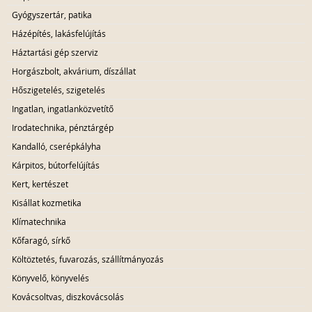
Gyógyszertár, patika
Házépítés, lakásfelújítás
Háztartási gép szerviz
Horgászbolt, akvárium, díszállat
Hőszigetelés, szigetelés
Ingatlan, ingatlanközvetítő
Irodatechnika, pénztárgép
Kandalló, cserépkályha
Kárpitos, bútorfelújítás
Kert, kertészet
Kisállat kozmetika
Klímatechnika
Kőfaragó, sírkő
Költöztetés, fuvarozás, szállítmányozás
Könyvelő, könyvelés
Kovácsoltvas, diszkovácsolás