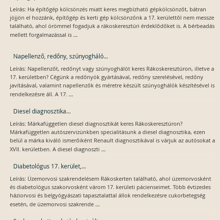
Leírás: Ha építőgép kölcsönzés miatt keres megbízható gépkölcsönzőt, bátran
jöjjön el hozzánk, építőgép és kerti gép kölcsönzőnk a 17. kerülettől nem messze
található, ahol örömmel fogadjuk a rákoskeresztúri érdeklődőket is. A bérbeadás
...
mellett forgalmazással is
Napellenző, redőny, szúnyogháló...
Leírás: Napellenzőt, redőnyt vagy szúnyoghálót keres Rákoskeresztúron, illetve a
17. kerületben? Cégünk a redőnyök gyártásával, redőny szerelésével, redőny
javításával, valamint napellenzők és méretre készült szúnyoghálók készítésével is
...
rendelkezésre áll. A 17.
Diesel diagnosztika...
Leírás: Márkafüggetlen diesel diagnosztikát keres Rákoskeresztúron?
Márkafüggetlen autószervizünkben specialitásunk a diesel diagnosztika, ezen
belül a márka kiváló ismerőiként Renault diagnosztikával is várjuk az autósokat a
...
XVII. kerületben. A diesel diagnoszti
Diabetológus 17. kerület,...
Leírás: Üzemorvosi szakrendelésem Rákoskerten található, ahol üzemorvosként
és diabetológus szakorvosként várom 17. kerületi pácienseimet. Több évtizedes
háziorvosi és belgyógyászati tapasztalattal állok rendelkezésre cukorbetegség
...
esetén, de üzemorvosi szakrende