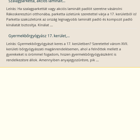
Szalagparketta, akciós laminált...
Leírás: Ha szalagparkettát vagy akciós laminált padlót szeretne vásárolni
Rákoskeresztúri otthonába, parketta üzletünk szeretettel várja a 17. kerületből is!
Parketta szaküzletünk az ország legnagyobb laminált padló és kompozit padló
...
kínálatát biztosítja. Kínálat
Gyermekbőrgyógyász 17. kerület,...
Leírás: Gyermekbőrgyógyászt keres a 17. kerületben? Szeretettel várom XVII.
kerületi bőrgyógyászati magánrendelésemen, ahol a felnőttek mellett a
gyerekeket is örömmel fogadom, hiszen gyermekbőrgyógyászként is
...
rendelkezésre állok. Amennyiben anyajegyszűrésre, pik