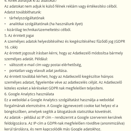
4. Kinek adhatjuk ki az adatokat?
Az adatokat nem adjuk ki külső félnek reklám vagy értékesítési célból.
Adatot továbbíthatunk:
• tárhelyszolgáltatónak
• analitikai szolgáltatónak (ha használunk ilyet)
– kizárólag technikai/üzemeltetési célból.
5. Az érintett jogai
A személyes adatok helyesbítéséhez és kiegészítéséhez fűződő jog (GDPR
16. cikk)
Az érintett jogosult írásban kérni, hogy az Adatkezelő módosítsa bármely
személyes adatát. Például:
• változott e-mail cím vagy postai elérhetőség,
• pontatlan vagy elavult adat javítása.
Az érintett továbbá kérheti, hogy az Adatkezelő kiegészítse hiányos
személyes adatait, figyelembe véve az adatkezelés célját. Az Adatkezelő
köteles ezeket a kéréseket GDPR nak megfelelően teljesíteni.
6. Google Analytics használata
Ez a weboldal a Google Analytics szolgáltatást használja a weboldal
forgalmának elemzésére. A Google úgynevezett cookie kat helyez el a
böngészőben, amelyek segítik a látogatások statisztikai követését.
Az adatok – például az IP cím – rendszerint a Google szerverein kerülnek
feldolgozásra. Az IP-cím a GDPR-nak megfelelően rövidítve (anonimizálva)
kerül tárolásra, és nem kapcsolódik más Google adatokhoz.