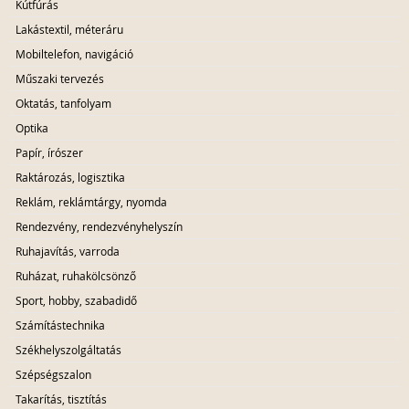
Kútfúrás
Lakástextil, méteráru
Mobiltelefon, navigáció
Műszaki tervezés
Oktatás, tanfolyam
Optika
Papír, írószer
Raktározás, logisztika
Reklám, reklámtárgy, nyomda
Rendezvény, rendezvényhelyszín
Ruhajavítás, varroda
Ruházat, ruhakölcsönző
Sport, hobby, szabadidő
Számítástechnika
Székhelyszolgáltatás
Szépségszalon
Takarítás, tisztítás