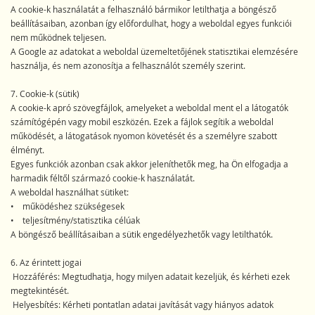
A cookie-k használatát a felhasználó bármikor letilthatja a böngésző
beállításaiban, azonban így előfordulhat, hogy a weboldal egyes funkciói
nem működnek teljesen.
A Google az adatokat a weboldal üzemeltetőjének statisztikai elemzésére
használja, és nem azonosítja a felhasználót személy szerint.
7. Cookie-k (sütik)
A cookie-k apró szövegfájlok, amelyeket a weboldal ment el a látogatók
számítógépén vagy mobil eszközén. Ezek a fájlok segítik a weboldal
működését, a látogatások nyomon követését és a személyre szabott
élményt.
Egyes funkciók azonban csak akkor jeleníthetők meg, ha Ön elfogadja a
harmadik féltől származó cookie-k használatát.
A weboldal használhat sütiket:
• működéshez szükségesek
• teljesítmény/statisztika célúak
A böngésző beállításaiban a sütik engedélyezhetők vagy letilthatók.
6. Az érintett jogai
Hozzáférés: Megtudhatja, hogy milyen adatait kezeljük, és kérheti ezek
megtekintését.
Helyesbítés: Kérheti pontatlan adatai javítását vagy hiányos adatok