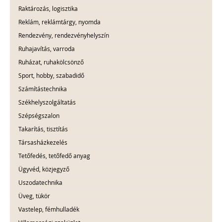
Raktározás, logisztika
Reklám, reklámtárgy, nyomda
Rendezvény, rendezvényhelyszín
Ruhajavítás, varroda
Ruházat, ruhakölcsönző
Sport, hobby, szabadidő
Számítástechnika
Székhelyszolgáltatás
Szépségszalon
Takarítás, tisztítás
Társasházkezelés
Tetőfedés, tetőfedő anyag
Ügyvéd, közjegyző
Uszodatechnika
Üveg, tükör
Vastelep, fémhulladék