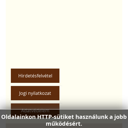
Hirdetésfelvétel
Jogi nyilatkozat
Adatvédelem
Oldalainkon HTTP-sütiket használunk a jobb
működésért.