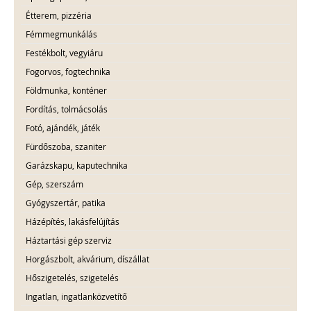
Étterem, pizzéria
Fémmegmunkálás
Festékbolt, vegyiáru
Fogorvos, fogtechnika
Földmunka, konténer
Fordítás, tolmácsolás
Fotó, ajándék, játék
Fürdőszoba, szaniter
Garázskapu, kaputechnika
Gép, szerszám
Gyógyszertár, patika
Házépítés, lakásfelújítás
Háztartási gép szerviz
Horgászbolt, akvárium, díszállat
Hőszigetelés, szigetelés
Ingatlan, ingatlanközvetítő