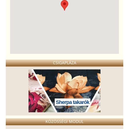
CSIGAPLÁZA
Sherpa takarók
KÖZÖSSÉGI MODUL