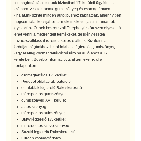
csomagtértálcát is tudunk biztosítani 17. kerületi ügyfeleink
számára. Az oldalablak, gumiszőnyeg és csomagtértálca
kínálatunk szinte minden autótípushoz kaphatóak, amennyiben
mégsem talál kocsijához termékeink közül, azt mihamarabb
igyekszünk Önnek beszerezni! Telephelyünkön személyesen át
lehet venni a megrendelt termékeket, de igény esetén
házhozszállítással is rendelkezésre állunk. Bizalommal
forduljon cégünkhöz, ha oldalablak légterelőt, gumiszőnyeget
vagy esetleg csomagtértálcát vásárolna autójához a 17.
kerületben. Bővebb információt talál termékeinkről a
honlapunkon.
csomagtértálca 17. kerület
Peugeot oldalablak légterelő
oldalablak légterelő Rákoskeresztúr
méretpontos gumiszőnyeg
gumiszőnyeg XVII. kerület
autós szőnyeg
méretpontos autószőnyeg
BMW légterelő 17. kerület
méretpontos szövetszőnyeg
Suzuki légterelő Rákoskeresztúr
Citroen csomagtértálca