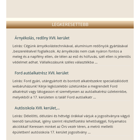
LEGKERESETTEBB
Árnyékolás, redőny XVII. kerület
Leírás: Cégünk árnyékolástechnikával, alumínium redőnyök gyártásával
,beszerelésével foglalkozik. Az árnyékolás nem csak nyáron fontos a
meleg és a napfény ellen, de télen az eső és hófuvás, szél ellen is jelentős
...
védelmet adhat. Vállalkozásunk széles választékba
Ford autóalkatrész XVII. kerület
Leírás: Ford gyári, utángyártott és bontott alkatrészekre specializálódott
webáruházunk! Kérje legközelebbi üzletünkbe a megrendelt Ford
alkatrészt vagy látogasson el személyesen az autóalkatrész üzleteinkbe,
...
melyekből a 17. kerületen is talál! Ford autóalkatr
Autósiskola XVII. kerület,...
Leírás: Délelőtti, délutáni és hétvégi órákkal várjuk a jogosítványra vágyó
leendő tanulókat, igény szerint részletfizetési lehetőséggel, folyamatos
akciókkal! Keressen minket az Örs vezér téren, a metró melletti
...
épületben! autósiskola 17. kerület jogosítvány