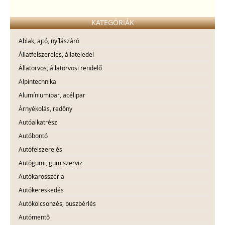
KATEGÓRIÁK
Ablak, ajtó, nyílászáró
Állatfelszerelés, állateledel
Állatorvos, állatorvosi rendelő
Alpintechnika
Alumíniumipar, acélipar
Árnyékolás, redőny
Autóalkatrész
Autóbontó
Autófelszerelés
Autógumi, gumiszerviz
Autókarosszéria
Autókereskedés
Autókölcsönzés, buszbérlés
Autómentő