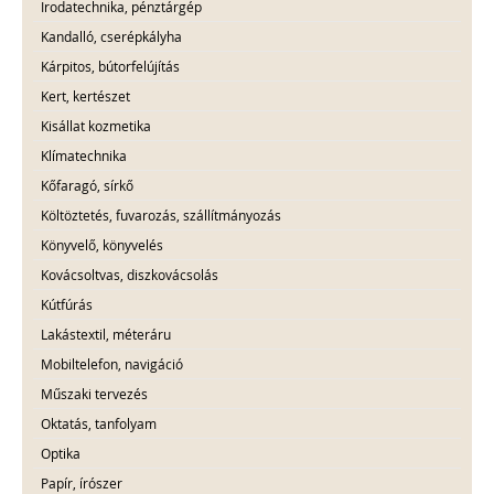
Irodatechnika, pénztárgép
Kandalló, cserépkályha
Kárpitos, bútorfelújítás
Kert, kertészet
Kisállat kozmetika
Klímatechnika
Kőfaragó, sírkő
Költöztetés, fuvarozás, szállítmányozás
Könyvelő, könyvelés
Kovácsoltvas, diszkovácsolás
Kútfúrás
Lakástextil, méteráru
Mobiltelefon, navigáció
Műszaki tervezés
Oktatás, tanfolyam
Optika
Papír, írószer