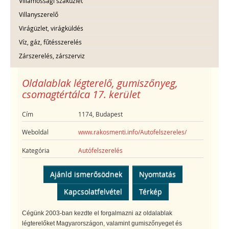
Villamossági szaküzlet
Villanyszerelő
Virágüzlet, virágküldés
Víz, gáz, fűtésszerelés
Zárszerelés, zárszerviz
Oldalablak légterelő, gumiszőnyeg,
csomagtértálca 17. kerület
Cím
1174, Budapest
Weboldal
www.rakosmenti.info/Autofelszereles/
Kategória
Autófelszerelés
Ajánld ismerősödnek
Nyomtatás
Kapcsolatfelvétel
Térkép
Cégünk 2003-ban kezdte el forgalmazni az oldalablak
légterelőket Magyarországon, valamint gumiszőnyeget és