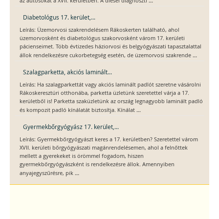
...
az autósokat a XVII. kerületben. A diesel diagnoszti
Diabetológus 17. kerület,...
Leírás: Üzemorvosi szakrendelésem Rákoskerten található, ahol
üzemorvosként és diabetológus szakorvosként várom 17. kerületi
pácienseimet. Több évtizedes háziorvosi és belgyógyászati tapasztalattal
...
állok rendelkezésre cukorbetegség esetén, de üzemorvosi szakrende
Szalagparketta, akciós laminált...
Leírás: Ha szalagparkettát vagy akciós laminált padlót szeretne vásárolni
Rákoskeresztúri otthonába, parketta üzletünk szeretettel várja a 17.
kerületből is! Parketta szaküzletünk az ország legnagyobb laminált padló
...
és kompozit padló kínálatát biztosítja. Kínálat
Gyermekbőrgyógyász 17. kerület,...
Leírás: Gyermekbőrgyógyászt keres a 17. kerületben? Szeretettel várom
XVII. kerületi bőrgyógyászati magánrendelésemen, ahol a felnőttek
mellett a gyerekeket is örömmel fogadom, hiszen
gyermekbőrgyógyászként is rendelkezésre állok. Amennyiben
...
anyajegyszűrésre, pik