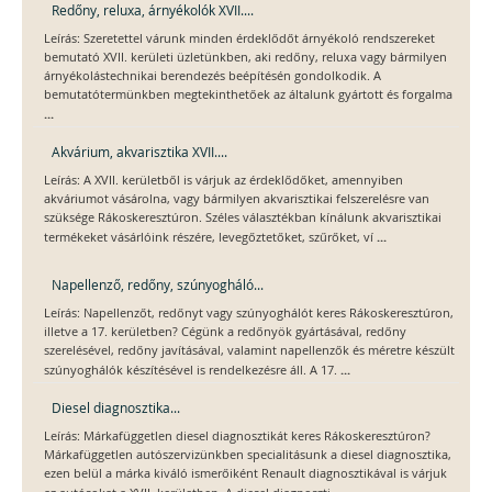
Redőny, reluxa, árnyékolók XVII....
Leírás: Szeretettel várunk minden érdeklődőt árnyékoló rendszereket
bemutató XVII. kerületi üzletünkben, aki redőny, reluxa vagy bármilyen
árnyékolástechnikai berendezés beépítésén gondolkodik. A
bemutatótermünkben megtekinthetőek az általunk gyártott és forgalma
...
Akvárium, akvarisztika XVII....
Leírás: A XVII. kerületből is várjuk az érdeklődőket, amennyiben
akváriumot vásárolna, vagy bármilyen akvarisztikai felszerelésre van
szüksége Rákoskeresztúron. Széles választékban kínálunk akvarisztikai
...
termékeket vásárlóink részére, levegőztetőket, szűrőket, ví
Napellenző, redőny, szúnyogháló...
Leírás: Napellenzőt, redőnyt vagy szúnyoghálót keres Rákoskeresztúron,
illetve a 17. kerületben? Cégünk a redőnyök gyártásával, redőny
szerelésével, redőny javításával, valamint napellenzők és méretre készült
...
szúnyoghálók készítésével is rendelkezésre áll. A 17.
Diesel diagnosztika...
Leírás: Márkafüggetlen diesel diagnosztikát keres Rákoskeresztúron?
Márkafüggetlen autószervizünkben specialitásunk a diesel diagnosztika,
ezen belül a márka kiváló ismerőiként Renault diagnosztikával is várjuk