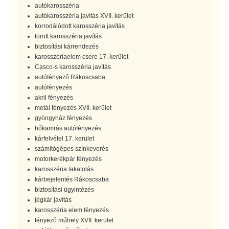
autókarosszéria
autókarosszéria javítás XVII. kerület
korrodálódott karosszéria javítás
törött karosszéria javítás
biztosítási kárrendezés
karosszériaelem csere 17. kerület
Casco-s karosszéria javítás
autófényező Rákoscsaba
autófényezés
akril fényezés
metál fényezés XVII. kerület
gyöngyház fényezés
hőkamrás autófényezés
kárfelvétel 17. kerület
számítógépes színkeverés
motorkerékpár fényezés
karosszéria lakatolás
kárbejelentés Rákoscsaba
biztosítási ügyintézés
jégkár javítás
karosszéria elem fényezés
fényező műhely XVII. kerület