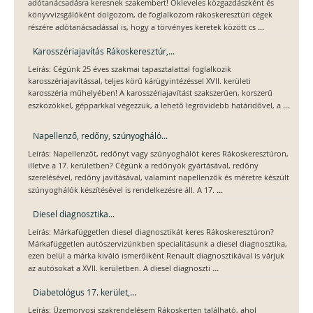
adótanácsadásra keresnek szakembert! Okleveles közgazdászként és
könyvvizsgálóként dolgozom, de foglalkozom rákoskeresztúri cégek
...
részére adótanácsadással is, hogy a törvényes keretek között cs
Karosszériajavítás Rákoskeresztúr,...
Leírás: Cégünk 25 éves szakmai tapasztalattal foglalkozik
karosszériajavítással, teljes körű kárügyintézéssel XVII. kerületi
karosszéria műhelyében! A karosszériajavítást szakszerűen, korszerű
...
eszközökkel, gépparkkal végezzük, a lehető legrövidebb határidővel, a
Napellenző, redőny, szúnyogháló...
Leírás: Napellenzőt, redőnyt vagy szúnyoghálót keres Rákoskeresztúron,
illetve a 17. kerületben? Cégünk a redőnyök gyártásával, redőny
szerelésével, redőny javításával, valamint napellenzők és méretre készült
...
szúnyoghálók készítésével is rendelkezésre áll. A 17.
Diesel diagnosztika...
Leírás: Márkafüggetlen diesel diagnosztikát keres Rákoskeresztúron?
Márkafüggetlen autószervizünkben specialitásunk a diesel diagnosztika,
ezen belül a márka kiváló ismerőiként Renault diagnosztikával is várjuk
...
az autósokat a XVII. kerületben. A diesel diagnoszti
Diabetológus 17. kerület,...
Leírás: Üzemorvosi szakrendelésem Rákoskerten található, ahol