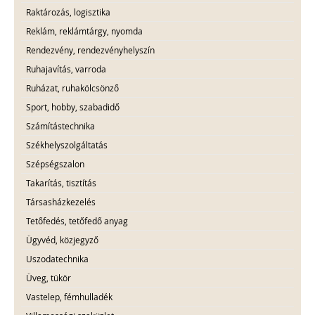
Raktározás, logisztika
Reklám, reklámtárgy, nyomda
Rendezvény, rendezvényhelyszín
Ruhajavítás, varroda
Ruházat, ruhakölcsönző
Sport, hobby, szabadidő
Számítástechnika
Székhelyszolgáltatás
Szépségszalon
Takarítás, tisztítás
Társasházkezelés
Tetőfedés, tetőfedő anyag
Ügyvéd, közjegyző
Uszodatechnika
Üveg, tükör
Vastelep, fémhulladék