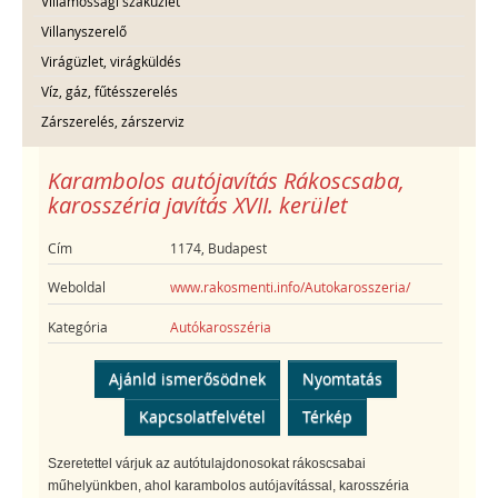
Villamossági szaküzlet
Villanyszerelő
Virágüzlet, virágküldés
Víz, gáz, fűtésszerelés
Zárszerelés, zárszerviz
Karambolos autójavítás Rákoscsaba,
karosszéria javítás XVII. kerület
Cím
1174, Budapest
Weboldal
www.rakosmenti.info/Autokarosszeria/
Kategória
Autókarosszéria
Ajánld ismerősödnek
Nyomtatás
Kapcsolatfelvétel
Térkép
Szeretettel várjuk az autótulajdonosokat rákoscsabai
műhelyünkben, ahol karambolos autójavítással, karosszéria