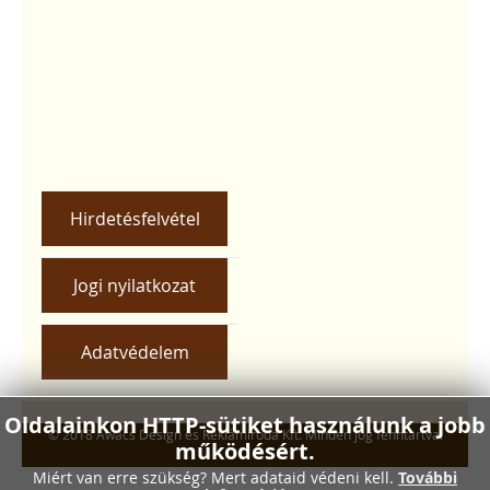
Hirdetésfelvétel
Jogi nyilatkozat
Adatvédelem
Oldalainkon HTTP-sütiket használunk a jobb
© 2018 Awacs Design és Reklámiroda Kft. Minden jog fenntartva.
működésért.
Miért van erre szükség? Mert adataid védeni kell.
További