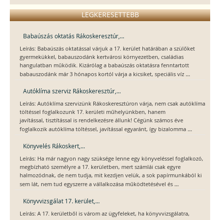
LEGKERESETTEBB
Babaúszás oktatás Rákoskeresztúr,...
Leírás: Babaúszás oktatással várjuk a 17. kerület határában a szülőket
gyermekükkel, babauszodánk kertvárosi környezetben, családias
hangulatban működik. Kizárólag a babaúszás oktatásra fenntartott
...
babauszodánk már 3 hónapos kortól várja a kicsiket, speciális víz
Autóklíma szerviz Rákoskeresztúr,...
Leírás: Autóklíma szervizünk Rákoskeresztúron várja, nem csak autóklíma
töltéssel foglalkozunk 17. kerületi műhelyünkben, hanem
javítással, tisztítással is rendelkezésre állunk! Cégünk számos éve
...
foglalkozik autóklíma töltéssel, javítással egyaránt, így bizalomma
Könyvelés Rákoskert,...
Leírás: Ha már nagyon nagy szüksége lenne egy könyveléssel foglalkozó,
megbízható személyre a 17. kerületben, mert számlái csak egyre
halmozódnak, de nem tudja, mit kezdjen velük, a sok papírmunkából ki
...
sem lát, nem tud egyszerre a vállalkozása működtetésével és
Könyvvizsgálat 17. kerület,...
Leírás: A 17. kerületből is várom az ügyfeleket, ha könyvvizsgálatra,