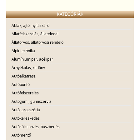
KATEGÓRIÁK
Ablak, ajtó, nyílászáró
Állatfelszerelés, állateledel
Állatorvos, állatorvosi rendelő
Alpintechnika
Alumíniumipar, acélipar
Árnyékolás, redőny
Autóalkatrész
Autóbontó
Autófelszerelés
Autógumi, gumiszerviz
Autókarosszéria
Autókereskedés
Autókölcsönzés, buszbérlés
Autómentő