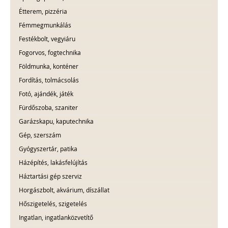
Étterem, pizzéria
Fémmegmunkálás
Festékbolt, vegyiáru
Fogorvos, fogtechnika
Földmunka, konténer
Fordítás, tolmácsolás
Fotó, ajándék, játék
Fürdőszoba, szaniter
Garázskapu, kaputechnika
Gép, szerszám
Gyógyszertár, patika
Házépítés, lakásfelújítás
Háztartási gép szerviz
Horgászbolt, akvárium, díszállat
Hőszigetelés, szigetelés
Ingatlan, ingatlanközvetítő