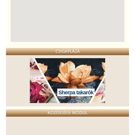
CSIGAPLÁZA
Sherpa takarók
KÖZÖSSÉGI MODUL