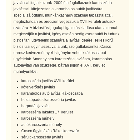
javítással foglalkozunk. 2009 óta foglalkozunk karosszéria
javítással, kifejezetten a karambolos autók javítására
specializálódtunk, munkánkat nagy szakmai tapasztalattal,
megbízhatóan és precízen végezzük a XVII. kerületi autósok
számára. A biztosítási jogalapi igazolás kiadása után azonnal
megkezdjük a javítást, igény esetén pedig csereautót is tudunk
biztosítani ügyfeleink számára a javítás idejére. Teljes körű
biztosítási ügyintézést vállalunk, szolgáltatásainkat Casco
önrész kedvezménnyel is igénybe vehetik rákoscsabai
ügyfeleink. Amennyiben karosszéria javításra, karambolos
autójavítás van szüksége, bátran jöjjön el XVII. kerületi
műhelyünkbe.
karosszéria javítás XVII. kerület
kőfelverődés javítás
karambolos autójavítás Rákoscsaba
huzatópados karosszéria javítás
horpadás javítás
karosszéria lakatos 17. kerület
karosszéria műhely
autókarosszéria műhely
Casco ügyintézés Rákoskeresztúr
sérült karosszéria javítás