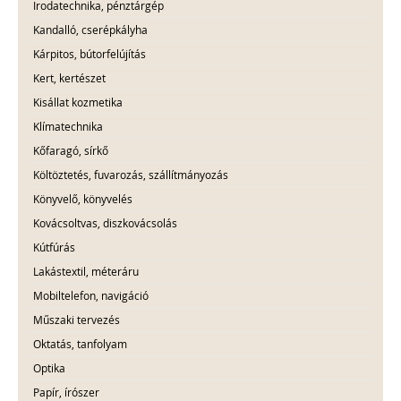
Irodatechnika, pénztárgép
Kandalló, cserépkályha
Kárpitos, bútorfelújítás
Kert, kertészet
Kisállat kozmetika
Klímatechnika
Kőfaragó, sírkő
Költöztetés, fuvarozás, szállítmányozás
Könyvelő, könyvelés
Kovácsoltvas, diszkovácsolás
Kútfúrás
Lakástextil, méteráru
Mobiltelefon, navigáció
Műszaki tervezés
Oktatás, tanfolyam
Optika
Papír, írószer