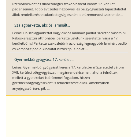
üzemorvosként és diabetológus szakorvosként várom 17. kerületi
pácienseimet. Több évtizedes háziorvosi és belgyógyászati tapasztalattal
...
állok rendelkezésre cukorbetegség esetén, de üzemorvosi szakrende
Szalagparketta, akciós laminált...
Leírás: Ha szalagparkettát vagy akciós laminált padlót szeretne vásárolni
Rákoskeresztúri otthonába, parketta üzletünk szeretettel várja a 17.
kerületből is! Parketta szaküzletünk az ország legnagyobb laminált padló
...
és kompozit padló kínálatát biztosítja. Kínálat
Gyermekbőrgyógyász 17. kerület,...
Leírás: Gyermekbőrgyógyászt keres a 17. kerületben? Szeretettel várom
XVII. kerületi bőrgyógyászati magánrendelésemen, ahol a felnőttek
mellett a gyerekeket is örömmel fogadom, hiszen
gyermekbőrgyógyászként is rendelkezésre állok. Amennyiben
...
anyajegyszűrésre, pik