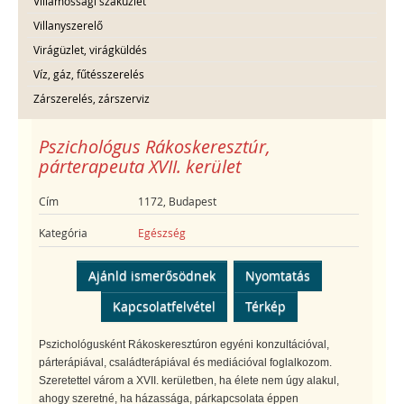
Villamossági szaküzlet
Villanyszerelő
Virágüzlet, virágküldés
Víz, gáz, fűtésszerelés
Zárszerelés, zárszerviz
Pszichológus Rákoskeresztúr,
párterapeuta XVII. kerület
Cím
1172, Budapest
Kategória
Egészség
Ajánld ismerősödnek
Nyomtatás
Kapcsolatfelvétel
Térkép
Pszichológusként Rákoskeresztúron egyéni konzultációval,
párterápiával, családterápiával és mediációval foglalkozom.
Szeretettel várom a XVII. kerületben, ha élete nem úgy alakul,
ahogy szeretné, ha házassága, párkapcsolata éppen