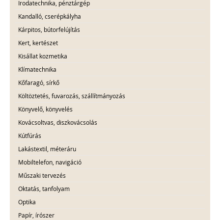
Irodatechnika, pénztárgép
Kandalló, cserépkályha
Kárpitos, bútorfelújítás
Kert, kertészet
Kisállat kozmetika
Klímatechnika
Kőfaragó, sírkő
Költöztetés, fuvarozás, szállítmányozás
Könyvelő, könyvelés
Kovácsoltvas, diszkovácsolás
Kútfúrás
Lakástextil, méteráru
Mobiltelefon, navigáció
Műszaki tervezés
Oktatás, tanfolyam
Optika
Papír, írószer