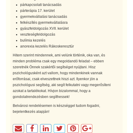
párkapcsolati tanácsadás
párterápia 17. kerület
gyermekvállalási tanácsadás
felkészítés gyermekvállalásra
gyászfeldolgozás XVII. kerület
veszteségfeldolgozás
bulímia kezelés
anorexia kezelés Rákoskeresztúr
Hitem szerint mindennek, ami velünk történik, oka van, és
minden probléma csak egy megoldandó feladat – ebben
szeretnék Önnek szakértői segítséget nyújtani. Hisz
pszichológusként azt vallom, hogy mindenkinek vannak
erőforrásai, csak elveszettnek hiszi azt. Ilyenkor jön a
pszichológusi segítség, aki segít felkutatni vagy megerősíteni
azokat a tartalékokat. Hívjon bizalommal, hogy a
gondolatrendezésben segíthessek!
Belvárosi rendelésemen is készséggel tudom fogadni,
bejelentkezés alapján!