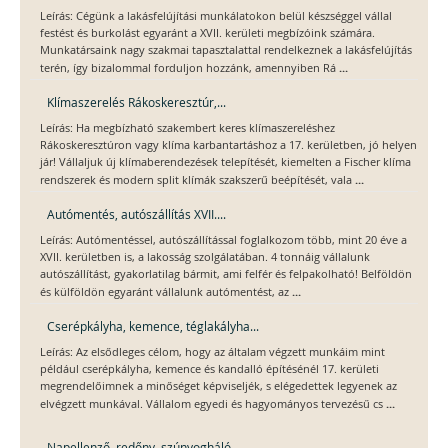
Leírás: Cégünk a lakásfelújítási munkálatokon belül készséggel vállal
festést és burkolást egyaránt a XVII. kerületi megbízóink számára.
Munkatársaink nagy szakmai tapasztalattal rendelkeznek a lakásfelújítás
...
terén, így bizalommal forduljon hozzánk, amennyiben Rá
Klímaszerelés Rákoskeresztúr,...
Leírás: Ha megbízható szakembert keres klímaszereléshez
Rákoskeresztúron vagy klíma karbantartáshoz a 17. kerületben, jó helyen
jár! Vállaljuk új klímaberendezések telepítését, kiemelten a Fischer klíma
...
rendszerek és modern split klímák szakszerű beépítését, vala
Autómentés, autószállítás XVII....
Leírás: Autómentéssel, autószállítással foglalkozom több, mint 20 éve a
XVII. kerületben is, a lakosság szolgálatában. 4 tonnáig vállalunk
autószállítást, gyakorlatilag bármit, ami felfér és felpakolható! Belföldön
...
és külföldön egyaránt vállalunk autómentést, az
Cserépkályha, kemence, téglakályha...
Leírás: Az elsődleges célom, hogy az általam végzett munkáim mint
például cserépkályha, kemence és kandalló építésénél 17. kerületi
megrendelőimnek a minőséget képviseljék, s elégedettek legyenek az
...
elvégzett munkával. Vállalom egyedi és hagyományos tervezésű cs
Napellenző, redőny, szúnyogháló...