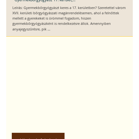
Leírás: Gyermekbőrgyógyászt keres a 17. kerületben? Szeretettel várom
XVII. kerületi bőrgyógyászati magánrendelésemen, ahol a felnőttek
mellett a gyerekeket is örömmel fogadom, hiszen
gyermekbőrgyógyászként is rendelkezésre állok. Amennyiben
...
anyajegyszűrésre, pik