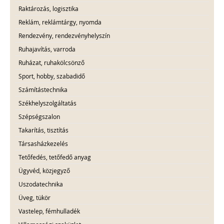
Raktározás, logisztika
Reklám, reklámtárgy, nyomda
Rendezvény, rendezvényhelyszín
Ruhajavítás, varroda
Ruházat, ruhakölcsönző
Sport, hobby, szabadidő
Számítástechnika
Székhelyszolgáltatás
Szépségszalon
Takarítás, tisztítás
Társasházkezelés
Tetőfedés, tetőfedő anyag
Ügyvéd, közjegyző
Uszodatechnika
Üveg, tükör
Vastelep, fémhulladék