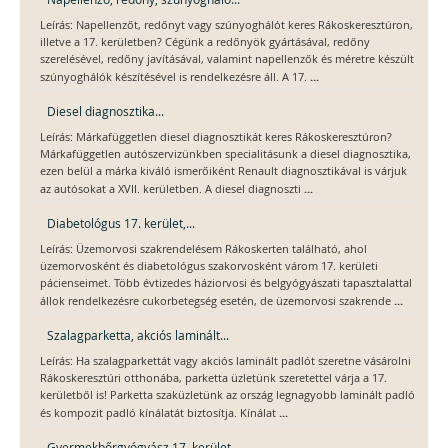
Leírás: Napellenzőt, redőnyt vagy szúnyoghálót keres Rákoskeresztúron,
illetve a 17. kerületben? Cégünk a redőnyök gyártásával, redőny
szerelésével, redőny javításával, valamint napellenzők és méretre készült
...
szúnyoghálók készítésével is rendelkezésre áll. A 17.
Diesel diagnosztika...
Leírás: Márkafüggetlen diesel diagnosztikát keres Rákoskeresztúron?
Márkafüggetlen autószervizünkben specialitásunk a diesel diagnosztika,
ezen belül a márka kiváló ismerőiként Renault diagnosztikával is várjuk
...
az autósokat a XVII. kerületben. A diesel diagnoszti
Diabetológus 17. kerület,...
Leírás: Üzemorvosi szakrendelésem Rákoskerten található, ahol
üzemorvosként és diabetológus szakorvosként várom 17. kerületi
pácienseimet. Több évtizedes háziorvosi és belgyógyászati tapasztalattal
...
állok rendelkezésre cukorbetegség esetén, de üzemorvosi szakrende
Szalagparketta, akciós laminált...
Leírás: Ha szalagparkettát vagy akciós laminált padlót szeretne vásárolni
Rákoskeresztúri otthonába, parketta üzletünk szeretettel várja a 17.
kerületből is! Parketta szaküzletünk az ország legnagyobb laminált padló
...
és kompozit padló kínálatát biztosítja. Kínálat
Gyermekbőrgyógyász 17. kerület,...