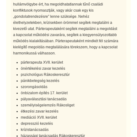
hullámvölgybe ért, ha megoldhatatlannak tűnő családi
konfliktusok nyomasztják, vagy akár csak egy kis
„gondolatrendezésre” lenne szüksége. Nehéz
élethelyzetekben, krízisekben örömmel segítek megtalálni a
kivezető utat. Párterapeutaként segítek megtalálni a megoldást
a kapcsolat működési zavarára, segítek a kiegyensúlyozottabb
működés kialakításában. Párterapeutaként mindkét fél számára
kielégítő megoldás megtalálására törekszem, hogy a kapcsolat
harmonikussá válhasson.
párterapeuta XVII. kerület
önértékelési zavar kezelés
pszichológus Rákoskeresztúr
pánikbetegség kezelés
szorongásoldás
önbizalom építés 17. kerület
pályaválasztási tanácsadás
személyiségelemzés Rákosliget
étkezési zavar kezelés
mediáció XVII. kerület
depresszió kezelés
krízistanácsadás
házassági tanácsadás Rákoskeresztúr