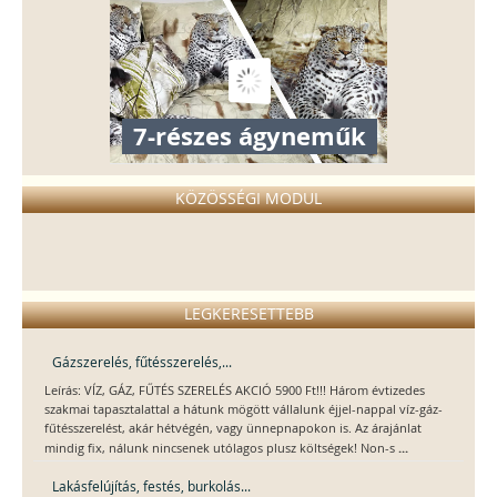
7-részes ágyneműk
KÖZÖSSÉGI MODUL
LEGKERESETTEBB
Gázszerelés, fűtésszerelés,...
Leírás: VÍZ, GÁZ, FŰTÉS SZERELÉS AKCIÓ 5900 Ft!!! Három évtizedes
szakmai tapasztalattal a hátunk mögött vállalunk éjjel-nappal víz-gáz-
fűtésszerelést, akár hétvégén, vagy ünnepnapokon is. Az árajánlat
...
mindig fix, nálunk nincsenek utólagos plusz költségek! Non-s
Lakásfelújítás, festés, burkolás...