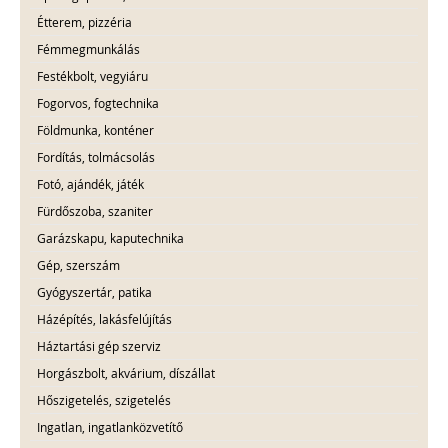
Étterem, pizzéria
Fémmegmunkálás
Festékbolt, vegyiáru
Fogorvos, fogtechnika
Földmunka, konténer
Fordítás, tolmácsolás
Fotó, ajándék, játék
Fürdőszoba, szaniter
Garázskapu, kaputechnika
Gép, szerszám
Gyógyszertár, patika
Házépítés, lakásfelújítás
Háztartási gép szerviz
Horgászbolt, akvárium, díszállat
Hőszigetelés, szigetelés
Ingatlan, ingatlanközvetítő