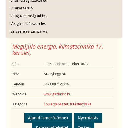
Villamossági szaküzlet
Villanyszerelő
Virágüzlet, virágküldés
Víz, gáz, fűtésszerelés
Zárszerelés, zárszerviz
Megújuló energia, klímatechnika 17.
kerület,
Cím
1106, Budapest, Fehér köz 2.
Név
Aranyhegy Bt.
Telefon
06-30/971-5219
Weboldal
www.gazhidro.hu
Kategória
Épületgépészet, fűtéstechnika
Ajánld ismerősödnek
Nyomtatás
Kapcsolatfelvétel
Térkép