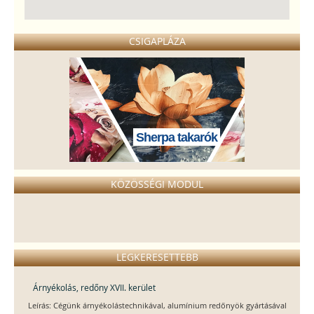
CSIGAPLÁZA
Sherpa takarók
KÖZÖSSÉGI MODUL
LEGKERESETTEBB
Árnyékolás, redőny XVII. kerület
Leírás: Cégünk árnyékolástechnikával, alumínium redőnyök gyártásával