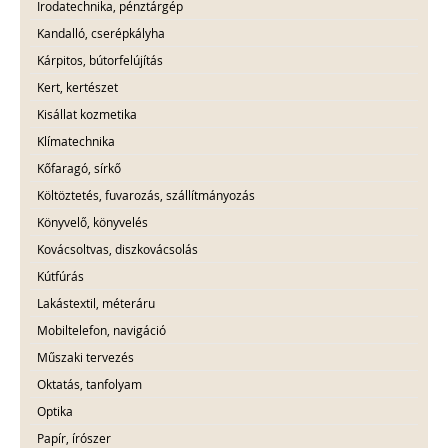
Irodatechnika, pénztárgép
Kandalló, cserépkályha
Kárpitos, bútorfelújítás
Kert, kertészet
Kisállat kozmetika
Klímatechnika
Kőfaragó, sírkő
Költöztetés, fuvarozás, szállítmányozás
Könyvelő, könyvelés
Kovácsoltvas, diszkovácsolás
Kútfúrás
Lakástextil, méteráru
Mobiltelefon, navigáció
Műszaki tervezés
Oktatás, tanfolyam
Optika
Papír, írószer