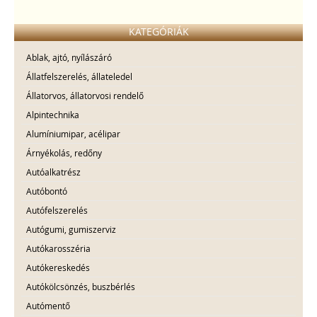
KATEGÓRIÁK
Ablak, ajtó, nyílászáró
Állatfelszerelés, állateledel
Állatorvos, állatorvosi rendelő
Alpintechnika
Alumíniumipar, acélipar
Árnyékolás, redőny
Autóalkatrész
Autóbontó
Autófelszerelés
Autógumi, gumiszerviz
Autókarosszéria
Autókereskedés
Autókölcsönzés, buszbérlés
Autómentő