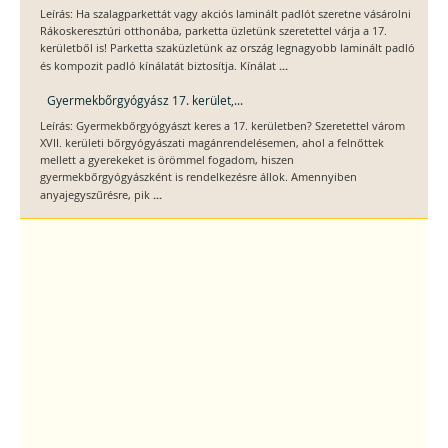
Leírás: Ha szalagparkettát vagy akciós laminált padlót szeretne vásárolni
Rákoskeresztúri otthonába, parketta üzletünk szeretettel várja a 17.
kerületből is! Parketta szaküzletünk az ország legnagyobb laminált padló
...
és kompozit padló kínálatát biztosítja. Kínálat
Gyermekbőrgyógyász 17. kerület,...
Leírás: Gyermekbőrgyógyászt keres a 17. kerületben? Szeretettel várom
XVII. kerületi bőrgyógyászati magánrendelésemen, ahol a felnőttek
mellett a gyerekeket is örömmel fogadom, hiszen
gyermekbőrgyógyászként is rendelkezésre állok. Amennyiben
...
anyajegyszűrésre, pik