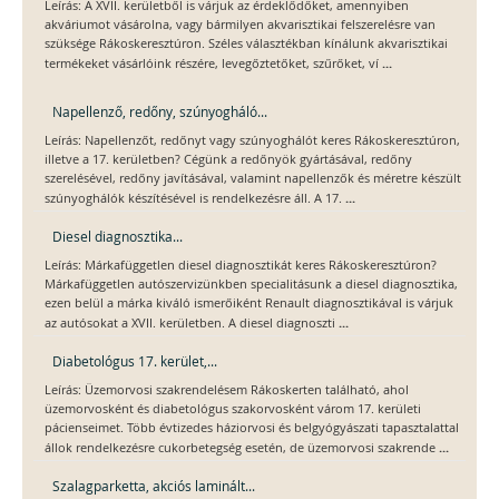
Leírás: A XVII. kerületből is várjuk az érdeklődőket, amennyiben
akváriumot vásárolna, vagy bármilyen akvarisztikai felszerelésre van
szüksége Rákoskeresztúron. Széles választékban kínálunk akvarisztikai
...
termékeket vásárlóink részére, levegőztetőket, szűrőket, ví
Napellenző, redőny, szúnyogháló...
Leírás: Napellenzőt, redőnyt vagy szúnyoghálót keres Rákoskeresztúron,
illetve a 17. kerületben? Cégünk a redőnyök gyártásával, redőny
szerelésével, redőny javításával, valamint napellenzők és méretre készült
...
szúnyoghálók készítésével is rendelkezésre áll. A 17.
Diesel diagnosztika...
Leírás: Márkafüggetlen diesel diagnosztikát keres Rákoskeresztúron?
Márkafüggetlen autószervizünkben specialitásunk a diesel diagnosztika,
ezen belül a márka kiváló ismerőiként Renault diagnosztikával is várjuk
...
az autósokat a XVII. kerületben. A diesel diagnoszti
Diabetológus 17. kerület,...
Leírás: Üzemorvosi szakrendelésem Rákoskerten található, ahol
üzemorvosként és diabetológus szakorvosként várom 17. kerületi
pácienseimet. Több évtizedes háziorvosi és belgyógyászati tapasztalattal
...
állok rendelkezésre cukorbetegség esetén, de üzemorvosi szakrende
Szalagparketta, akciós laminált...