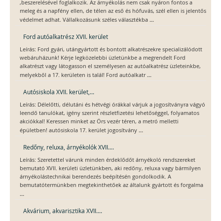
,beszerelésével foglalkozik. Az árnyékolás nem csak nyáron fontos a
meleg és a napfény ellen, de télen az eső és hófuvás, szél ellen is jelentős
...
védelmet adhat. Vállalkozásunk széles választékba
Ford autóalkatrész XVII. kerület
Leírás: Ford gyári, utángyártott és bontott alkatrészekre specializálódott
webáruházunk! Kérje legközelebbi üzletünkbe a megrendelt Ford
alkatrészt vagy látogasson el személyesen az autóalkatrész üzleteinkbe,
...
melyekből a 17. kerületen is talál! Ford autóalkatr
Autósiskola XVII. kerület,...
Leírás: Délelőtti, délutáni és hétvégi órákkal várjuk a jogosítványra vágyó
leendő tanulókat, igény szerint részletfizetési lehetőséggel, folyamatos
akciókkal! Keressen minket az Örs vezér téren, a metró melletti
...
épületben! autósiskola 17. kerület jogosítvány
Redőny, reluxa, árnyékolók XVII....
Leírás: Szeretettel várunk minden érdeklődőt árnyékoló rendszereket
bemutató XVII. kerületi üzletünkben, aki redőny, reluxa vagy bármilyen
árnyékolástechnikai berendezés beépítésén gondolkodik. A
bemutatótermünkben megtekinthetőek az általunk gyártott és forgalma
...
Akvárium, akvarisztika XVII....