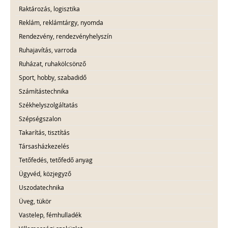
Raktározás, logisztika
Reklám, reklámtárgy, nyomda
Rendezvény, rendezvényhelyszín
Ruhajavítás, varroda
Ruházat, ruhakölcsönző
Sport, hobby, szabadidő
Számítástechnika
Székhelyszolgáltatás
Szépségszalon
Takarítás, tisztítás
Társasházkezelés
Tetőfedés, tetőfedő anyag
Ügyvéd, közjegyző
Uszodatechnika
Üveg, tükör
Vastelep, fémhulladék