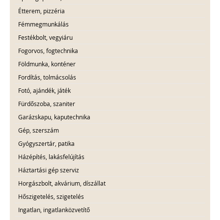
Étterem, pizzéria
Fémmegmunkálás
Festékbolt, vegyiáru
Fogorvos, fogtechnika
Földmunka, konténer
Fordítás, tolmácsolás
Fotó, ajándék, játék
Fürdőszoba, szaniter
Garázskapu, kaputechnika
Gép, szerszám
Gyógyszertár, patika
Házépítés, lakásfelújítás
Háztartási gép szerviz
Horgászbolt, akvárium, díszállat
Hőszigetelés, szigetelés
Ingatlan, ingatlanközvetítő