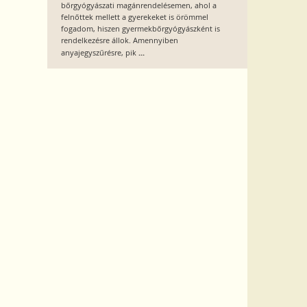
bőrgyógyászati magánrendelésemen, ahol a
felnőttek mellett a gyerekeket is örömmel
fogadom, hiszen gyermekbőrgyógyászként is
rendelkezésre állok. Amennyiben
...
anyajegyszűrésre, pik