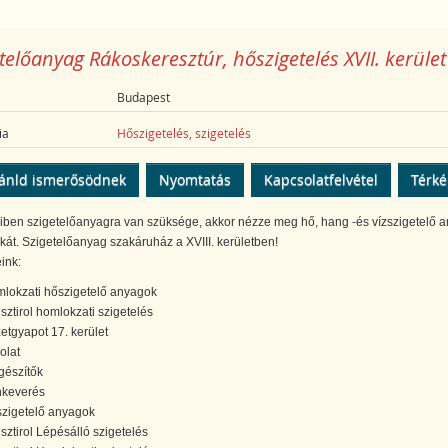
telőanyag Rákoskeresztúr, hőszigetelés XVII. kerület
Budapest
ia
Hőszigetelés, szigetelés
ánld ismerősödnek
Nyomtatás
Kapcsolatfelvétel
Térk
ben szigetelőanyagra van szüksége, akkor nézze meg hő, hang -és vízszigetelő 
kát. Szigetelőanyag szakáruház a XVIII. kerületben!
ink:
lokzati hőszigetelő anyagok
isztirol homlokzati szigetelés
etgyapot 17. kerület
olat
gészítők
nkeverés
zigetelő anyagok
isztirol Lépésálló szigetelés