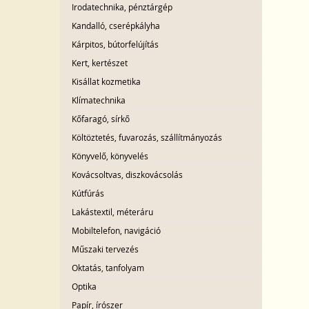
Irodatechnika, pénztárgép
Kandalló, cserépkályha
Kárpitos, bútorfelújítás
Kert, kertészet
Kisállat kozmetika
Klímatechnika
Kőfaragó, sírkő
Költöztetés, fuvarozás, szállítmányozás
Könyvelő, könyvelés
Kovácsoltvas, diszkovácsolás
Kútfúrás
Lakástextil, méteráru
Mobiltelefon, navigáció
Műszaki tervezés
Oktatás, tanfolyam
Optika
Papír, írószer