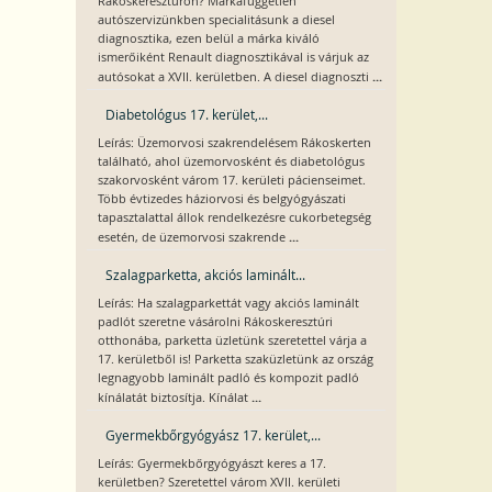
Rákoskeresztúron? Márkafüggetlen
autószervizünkben specialitásunk a diesel
diagnosztika, ezen belül a márka kiváló
ismerőiként Renault diagnosztikával is várjuk az
...
autósokat a XVII. kerületben. A diesel diagnoszti
Diabetológus 17. kerület,...
Leírás: Üzemorvosi szakrendelésem Rákoskerten
található, ahol üzemorvosként és diabetológus
szakorvosként várom 17. kerületi pácienseimet.
Több évtizedes háziorvosi és belgyógyászati
tapasztalattal állok rendelkezésre cukorbetegség
...
esetén, de üzemorvosi szakrende
Szalagparketta, akciós laminált...
Leírás: Ha szalagparkettát vagy akciós laminált
padlót szeretne vásárolni Rákoskeresztúri
otthonába, parketta üzletünk szeretettel várja a
17. kerületből is! Parketta szaküzletünk az ország
legnagyobb laminált padló és kompozit padló
...
kínálatát biztosítja. Kínálat
Gyermekbőrgyógyász 17. kerület,...
Leírás: Gyermekbőrgyógyászt keres a 17.
kerületben? Szeretettel várom XVII. kerületi