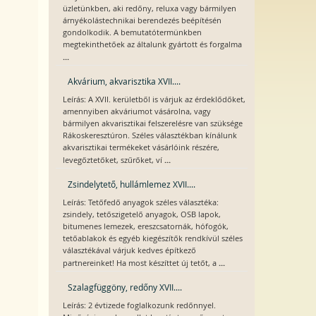
üzletünkben, aki redőny, reluxa vagy bármilyen
árnyékolástechnikai berendezés beépítésén
gondolkodik. A bemutatótermünkben
megtekinthetőek az általunk gyártott és forgalma
...
Akvárium, akvarisztika XVII....
Leírás: A XVII. kerületből is várjuk az érdeklődőket,
amennyiben akváriumot vásárolna, vagy
bármilyen akvarisztikai felszerelésre van szüksége
Rákoskeresztúron. Széles választékban kínálunk
akvarisztikai termékeket vásárlóink részére,
...
levegőztetőket, szűrőket, ví
Zsindelytető, hullámlemez XVII....
Leírás: Tetőfedő anyagok széles választéka:
zsindely, tetőszigetelő anyagok, OSB lapok,
bitumenes lemezek, ereszcsatornák, hófogók,
tetőablakok és egyéb kiegészítők rendkívül széles
választékával várjuk kedves építkező
...
partnereinket! Ha most készíttet új tetőt, a
Szalagfüggöny, redőny XVII....
Leírás: 2 évtizede foglalkozunk redőnnyel.