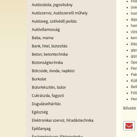
Pol
Autósiskola, jogosítvány
üve
Autószerviz, Autószerelő műhely
han
lép
Autóüveg, szélvédő javítás
han
Autóvillamosság
víz
Baba, mama
ken
bit
Bank, hitel, biztosítás
gip
Beton, betontechnika
gip
Biztonságtechnika
Spe
Pen
Bölcsöde, óvoda, napközi
Fak
Burkolat
Kül
Bel
Bútorkészítés, bútor
Fól
Cukrászda, fagyizó
Her
Duguláselhárítás
Bővebb i
Egészség
Elektronikai szerviz, híradástechnika
Építőanyag
Épületgépészet, fűtéstechnika