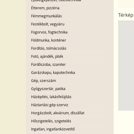
Étterem, pizzéria
Térkép
Fémmegmunkálás
Festékbolt, vegyiáru
Fogorvos, fogtechnika
Földmunka, konténer
Fordítás, tolmácsolás
Fotó, ajándék, játék
Fürdőszoba, szaniter
Garázskapu, kaputechnika
Gép, szerszám
Gyógyszertár, patika
Házépítés, lakásfelújítás
Háztartási gép szerviz
Horgászbolt, akvárium, díszállat
Hőszigetelés, szigetelés
Ingatlan, ingatlanközvetítő