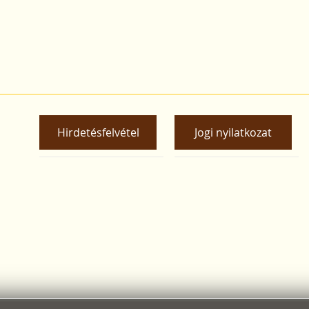
Hirdetésfelvétel
Jogi nyilatkozat