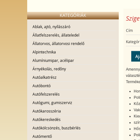
KATEGÓRIÁK
Szige
Ablak, ajtó, nyílászáró
Cím
Állatfelszerelés, állateledel
Kategór
Állatorvos, állatorvosi rendelő
Alpintechnika
Aj
Alumíniumipar, acélipar
Árnyékolás, redőny
Amennyi
választé
Autóalkatrész
Terméke
Autóbontó
Hom
Autófelszerelés
Pol
Autógumi, gumiszerviz
Kőz
Vak
Autókarosszéria
Kie
Autókereskedés
szí
Autókölcsönzés, buszbérlés
Hős
Pol
Autómentő