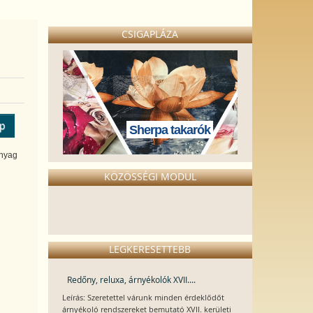
CSIGAPLÁZA
ép
Sherpa takarók
anyag
KÖZÖSSÉGI MODUL
LEGKERESETTEBB
Redőny, reluxa, árnyékolók XVII....
Leírás: Szeretettel várunk minden érdeklődőt
árnyékoló rendszereket bemutató XVII. kerületi