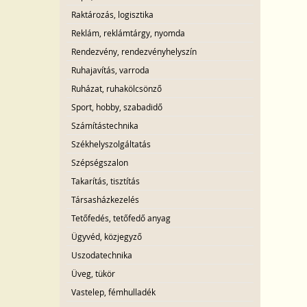
Raktározás, logisztika
Reklám, reklámtárgy, nyomda
Rendezvény, rendezvényhelyszín
Ruhajavítás, varroda
Ruházat, ruhakölcsönző
Sport, hobby, szabadidő
Számítástechnika
Székhelyszolgáltatás
Szépségszalon
Takarítás, tisztítás
Társasházkezelés
Tetőfedés, tetőfedő anyag
Ügyvéd, közjegyző
Uszodatechnika
Üveg, tükör
Vastelep, fémhulladék