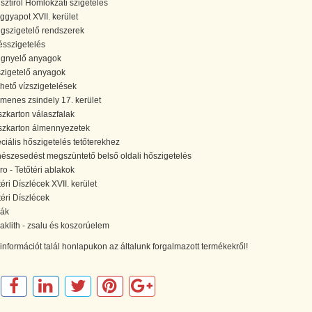
isztirol Homlokzati szigetelés
ggyapot XVII. kerület
gszigetelő rendszerek
ésszigetelés
gnyelő anyagok
szigetelő anyagok
hető vízszigetelések
umenes zsindely 17. kerület
szkarton válaszfalak
szkarton álmennyezetek
ciális hőszigetelés tetőterekhez
észesedést megszüntető belső oldali hőszigetelés
ro - Tetőtéri ablakok
téri Díszlécek XVII. kerület
téri Díszlécek
iák
aklith - zsalu és koszorúelem
nformációt talál honlapukon az általunk forgalmazott termékekről!