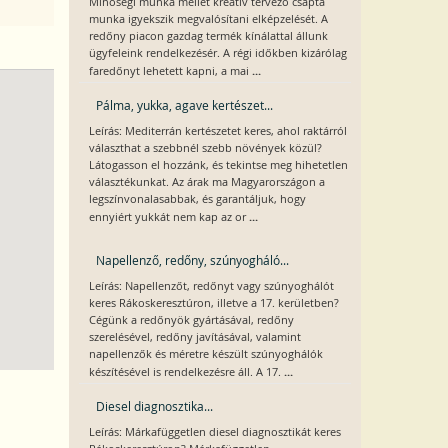
Minőségi munka mellet kreatív tervező csapta
munka igyekszik megvalósítani elképzelését. A
redőny piacon gazdag termék kínálattal állunk
ügyfeleink rendelkezésér. A régi időkben kizárólag
...
faredőnyt lehetett kapni, a mai
Pálma, yukka, agave kertészet...
Leírás: Mediterrán kertészetet keres, ahol raktárról
választhat a szebbnél szebb növények közül?
Látogasson el hozzánk, és tekintse meg hihetetlen
választékunkat. Az árak ma Magyarországon a
legszínvonalasabbak, és garantáljuk, hogy
...
ennyiért yukkát nem kap az or
Napellenző, redőny, szúnyogháló...
Leírás: Napellenzőt, redőnyt vagy szúnyoghálót
keres Rákoskeresztúron, illetve a 17. kerületben?
Cégünk a redőnyök gyártásával, redőny
szerelésével, redőny javításával, valamint
napellenzők és méretre készült szúnyoghálók
...
készítésével is rendelkezésre áll. A 17.
Diesel diagnosztika...
Leírás: Márkafüggetlen diesel diagnosztikát keres