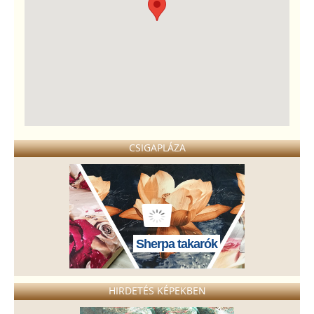
CSIGAPLÁZA
Sherpa takarók
HIRDETÉS KÉPEKBEN