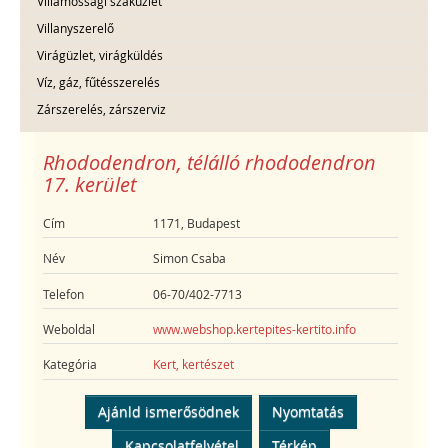
Villamossági szaküzlet
Villanyszerelő
Virágüzlet, virágküldés
Víz, gáz, fűtésszerelés
Zárszerelés, zárszerviz
Rhododendron, télálló rhododendron
17. kerület
Cím
1171, Budapest
Név
Simon Csaba
Telefon
06-70/402-7713
Weboldal
www.webshop.kertepites-kertito.info
Kategória
Kert, kertészet
Ajánld ismerősödnek
Nyomtatás
Kapcsolatfelvétel
Térkép