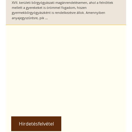
XVII. kerületi bőrgyógyászati magánrendelésemen, ahol a felnőttek
mellett a gyerekeket is örömmel fogadom, hiszen
gyermekbőrgyógyászként is rendelkezésre állok. Amennyiben
...
anyajegyszűrésre, pik
Hirdetésfelvétel