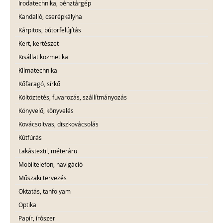
Irodatechnika, pénztárgép
Kandalló, cserépkályha
Kárpitos, bútorfelújítás
Kert, kertészet
Kisállat kozmetika
Klímatechnika
Kőfaragó, sírkő
Költöztetés, fuvarozás, szállítmányozás
Könyvelő, könyvelés
Kovácsoltvas, diszkovácsolás
Kútfúrás
Lakástextil, méteráru
Mobiltelefon, navigáció
Műszaki tervezés
Oktatás, tanfolyam
Optika
Papír, írószer