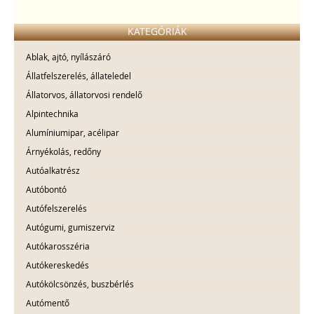
KATEGÓRIÁK
Ablak, ajtó, nyílászáró
Állatfelszerelés, állateledel
Állatorvos, állatorvosi rendelő
Alpintechnika
Alumíniumipar, acélipar
Árnyékolás, redőny
Autóalkatrész
Autóbontó
Autófelszerelés
Autógumi, gumiszerviz
Autókarosszéria
Autókereskedés
Autókölcsönzés, buszbérlés
Autómentő