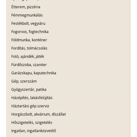
Étterem, pizzéria
Fémmegmunkálás
Festékbolt, vegyiáru
Fogorvos, fogtechnika
Földmunka, konténer
Fordítás, tolmácsolás
Fotó, ajándék, játék
Fürdőszoba, szaniter
Garázskapu, kaputechnika
Gép, szerszám
Gyógyszertár, patika
Házépítés, lakásfelújítás
Háztartási gép szerviz
Horgászbolt, akvárium, díszállat
Hőszigetelés, szigetelés
Ingatlan, ingatlanközvetítő