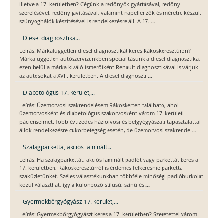
illetve a 17. kerületben? Cégünk a redőnyök gyártásával, redőny
szerelésével, redőny javításával, valamint napellenzők és méretre készült
...
szúnyoghálók készítésével is rendelkezésre áll. A 17.
Diesel diagnosztika...
Leírás: Márkafüggetlen diesel diagnosztikát keres Rákoskeresztúron?
Márkafüggetlen autószervizünkben specialitásunk a diesel diagnosztika,
ezen belül a márka kiváló ismerőiként Renault diagnosztikával is várjuk
...
az autósokat a XVII. kerületben. A diesel diagnoszti
Diabetológus 17. kerület,...
Leírás: Üzemorvosi szakrendelésem Rákoskerten található, ahol
üzemorvosként és diabetológus szakorvosként várom 17. kerületi
pácienseimet. Több évtizedes háziorvosi és belgyógyászati tapasztalattal
...
állok rendelkezésre cukorbetegség esetén, de üzemorvosi szakrende
Szalagparketta, akciós laminált...
Leírás: Ha szalagparkettát, akciós laminált padlót vagy parkettát keres a
17. kerületben, Rákoskeresztúrról is érdemes felkeresnie parketta
szaküzletünket. Széles választékunkban többféle minőségi padlóburkolat
...
közül választhat, így a különböző stílusú, színű és
Gyermekbőrgyógyász 17. kerület,...
Leírás: Gyermekbőrgyógyászt keres a 17. kerületben? Szeretettel várom