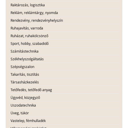
Raktározás, logisztika
Reklám, reklámtárgy, nyomda
Rendezvény, rendezvényhelyszín
Ruhajavítás, varroda
Ruházat, ruhakölcsönző
Sport, hobby, szabadidő
Számítástechnika
Székhelyszolgáltatás
Szépségszalon
Takarítás, tisztítás
Társasházkezelés
Tetőfedés, tetőfedő anyag
Ügyvéd, közjegyző
Uszodatechnika
Üveg, tükör
Vastelep, fémhulladék