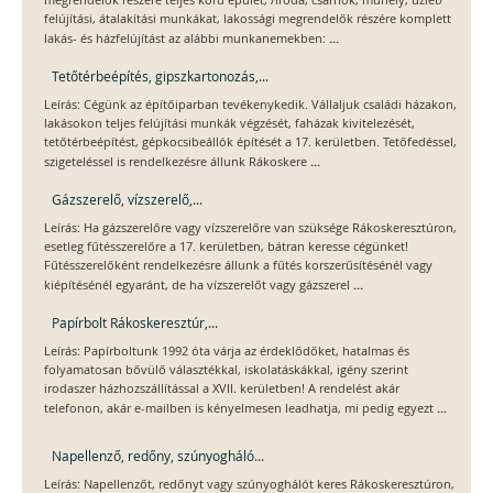
megrendelők részére teljes körű épület, /iroda, csarnok, műhely, üzlet/
felújítási, átalakítási munkákat, lakossági megrendelők részére komplett
...
lakás- és házfelújítást az alábbi munkanemekben:
Tetőtérbeépítés, gipszkartonozás,...
Leírás: Cégünk az építőiparban tevékenykedik. Vállaljuk családi házakon,
lakásokon teljes felújítási munkák végzését, faházak kivitelezését,
tetőtérbeépítést, gépkocsibeállók építését a 17. kerületben. Tetőfedéssel,
...
szigeteléssel is rendelkezésre állunk Rákoskere
Gázszerelő, vízszerelő,...
Leírás: Ha gázszerelőre vagy vízszerelőre van szüksége Rákoskeresztúron,
esetleg fűtésszerelőre a 17. kerületben, bátran keresse cégünket!
Fűtésszerelőként rendelkezésre állunk a fűtés korszerűsítésénél vagy
...
kiépítésénél egyaránt, de ha vízszerelőt vagy gázszerel
Papírbolt Rákoskeresztúr,...
Leírás: Papírboltunk 1992 óta várja az érdeklődőket, hatalmas és
folyamatosan bővülő választékkal, iskolatáskákkal, igény szerint
irodaszer házhozszállítással a XVII. kerületben! A rendelést akár
...
telefonon, akár e-mailben is kényelmesen leadhatja, mi pedig egyezt
Napellenző, redőny, szúnyogháló...
Leírás: Napellenzőt, redőnyt vagy szúnyoghálót keres Rákoskeresztúron,