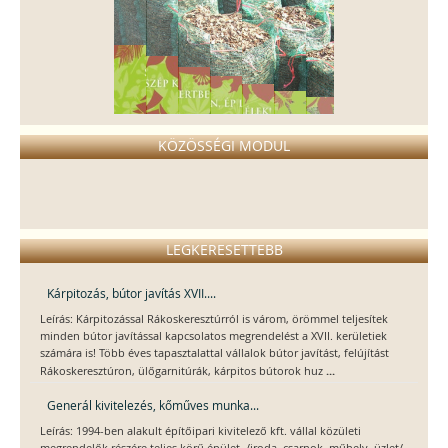
KÖZÖSSÉGI MODUL
LEGKERESETTEBB
Kárpitozás, bútor javítás XVII....
Leírás: Kárpitozással Rákoskeresztúrról is várom, örömmel teljesítek
minden bútor javítással kapcsolatos megrendelést a XVII. kerületiek
számára is! Több éves tapasztalattal vállalok bútor javítást, felújítást
...
Rákoskeresztúron, ülőgarnitúrák, kárpitos bútorok huz
Generál kivitelezés, kőműves munka...
Leírás: 1994-ben alakult építőipari kivitelező kft. vállal közületi