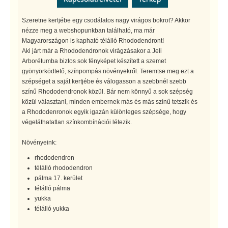
Szeretne kertjébe egy csodálatos nagy virágos bokrot? Akkor
nézze meg a webshopunkban található, ma már
Magyarországon is kapható télálló Rhododendront!
Aki járt már a Rhododendronok virágzásakor a Jeli
Arborétumba biztos sok fényképet készített a szemet
gyönyörködtető, színpompás növényekről. Teremtse meg ezt a
szépséget a saját kertjébe és válogasson a szebbnél szebb
színű Rhododendronok közül. Bár nem könnyű a sok szépség
közül választani, minden embernek más és más színű tetszik és
a Rhododenronok egyik igazán különleges szépsége, hogy
végeláthatatlan színkombínációi létezik.
Növényeink:
rhododendron
télálló rhododendron
pálma 17. kerület
télálló pálma
yukka
télálló yukka