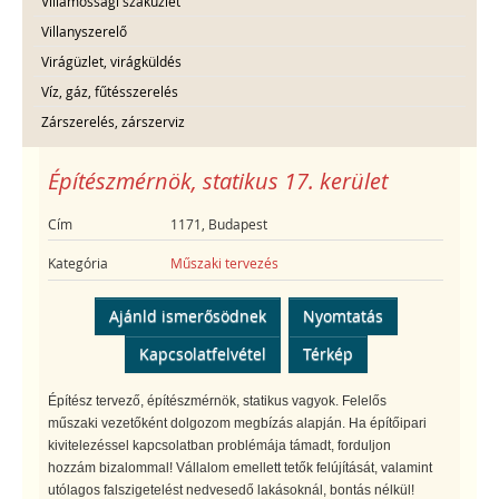
Villamossági szaküzlet
Villanyszerelő
Virágüzlet, virágküldés
Víz, gáz, fűtésszerelés
Zárszerelés, zárszerviz
Építészmérnök, statikus 17. kerület
Cím
1171, Budapest
Kategória
Műszaki tervezés
Ajánld ismerősödnek
Nyomtatás
Kapcsolatfelvétel
Térkép
Építész tervező, építészmérnök, statikus vagyok. Felelős
műszaki vezetőként dolgozom megbízás alapján. Ha építőipari
kivitelezéssel kapcsolatban problémája támadt, forduljon
hozzám bizalommal! Vállalom emellett tetők felújítását, valamint
utólagos falszigetelést nedvesedő lakásoknál, bontás nélkül!