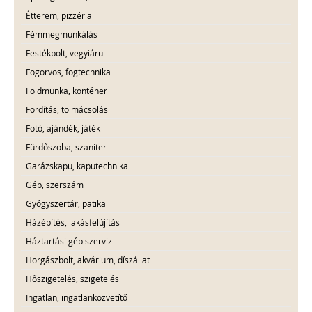
Étterem, pizzéria
Fémmegmunkálás
Festékbolt, vegyiáru
Fogorvos, fogtechnika
Földmunka, konténer
Fordítás, tolmácsolás
Fotó, ajándék, játék
Fürdőszoba, szaniter
Garázskapu, kaputechnika
Gép, szerszám
Gyógyszertár, patika
Házépítés, lakásfelújítás
Háztartási gép szerviz
Horgászbolt, akvárium, díszállat
Hőszigetelés, szigetelés
Ingatlan, ingatlanközvetítő