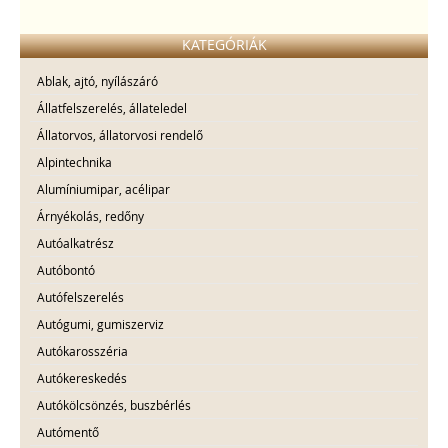
KATEGÓRIÁK
Ablak, ajtó, nyílászáró
Állatfelszerelés, állateledel
Állatorvos, állatorvosi rendelő
Alpintechnika
Alumíniumipar, acélipar
Árnyékolás, redőny
Autóalkatrész
Autóbontó
Autófelszerelés
Autógumi, gumiszerviz
Autókarosszéria
Autókereskedés
Autókölcsönzés, buszbérlés
Autómentő