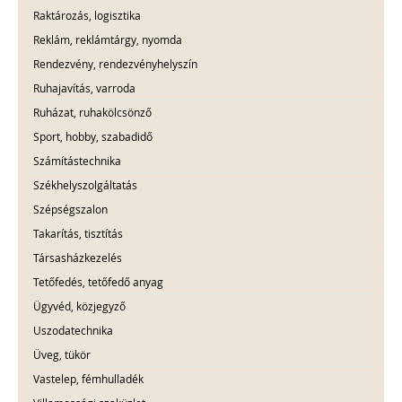
Raktározás, logisztika
Reklám, reklámtárgy, nyomda
Rendezvény, rendezvényhelyszín
Ruhajavítás, varroda
Ruházat, ruhakölcsönző
Sport, hobby, szabadidő
Számítástechnika
Székhelyszolgáltatás
Szépségszalon
Takarítás, tisztítás
Társasházkezelés
Tetőfedés, tetőfedő anyag
Ügyvéd, közjegyző
Uszodatechnika
Üveg, tükör
Vastelep, fémhulladék