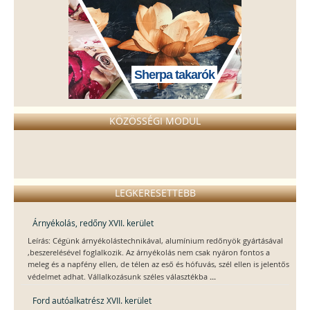
Sherpa takarók
KÖZÖSSÉGI MODUL
LEGKERESETTEBB
Árnyékolás, redőny XVII. kerület
Leírás: Cégünk árnyékolástechnikával, alumínium redőnyök gyártásával
,beszerelésével foglalkozik. Az árnyékolás nem csak nyáron fontos a
meleg és a napfény ellen, de télen az eső és hófuvás, szél ellen is jelentős
...
védelmet adhat. Vállalkozásunk széles választékba
Ford autóalkatrész XVII. kerület