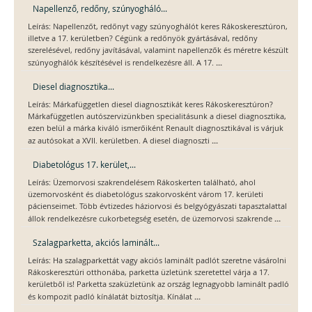
Napellenző, redőny, szúnyogháló...
Leírás: Napellenzőt, redőnyt vagy szúnyoghálót keres Rákoskeresztúron,
illetve a 17. kerületben? Cégünk a redőnyök gyártásával, redőny
szerelésével, redőny javításával, valamint napellenzők és méretre készült
...
szúnyoghálók készítésével is rendelkezésre áll. A 17.
Diesel diagnosztika...
Leírás: Márkafüggetlen diesel diagnosztikát keres Rákoskeresztúron?
Márkafüggetlen autószervizünkben specialitásunk a diesel diagnosztika,
ezen belül a márka kiváló ismerőiként Renault diagnosztikával is várjuk
...
az autósokat a XVII. kerületben. A diesel diagnoszti
Diabetológus 17. kerület,...
Leírás: Üzemorvosi szakrendelésem Rákoskerten található, ahol
üzemorvosként és diabetológus szakorvosként várom 17. kerületi
pácienseimet. Több évtizedes háziorvosi és belgyógyászati tapasztalattal
...
állok rendelkezésre cukorbetegség esetén, de üzemorvosi szakrende
Szalagparketta, akciós laminált...
Leírás: Ha szalagparkettát vagy akciós laminált padlót szeretne vásárolni
Rákoskeresztúri otthonába, parketta üzletünk szeretettel várja a 17.
kerületből is! Parketta szaküzletünk az ország legnagyobb laminált padló
...
és kompozit padló kínálatát biztosítja. Kínálat