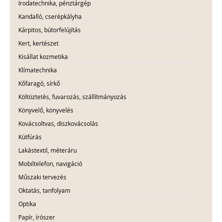
Irodatechnika, pénztárgép
Kandalló, cserépkályha
Kárpitos, bútorfelújítás
Kert, kertészet
Kisállat kozmetika
Klímatechnika
Kőfaragó, sírkő
Költöztetés, fuvarozás, szállítmányozás
Könyvelő, könyvelés
Kovácsoltvas, diszkovácsolás
Kútfúrás
Lakástextil, méteráru
Mobiltelefon, navigáció
Műszaki tervezés
Oktatás, tanfolyam
Optika
Papír, írószer