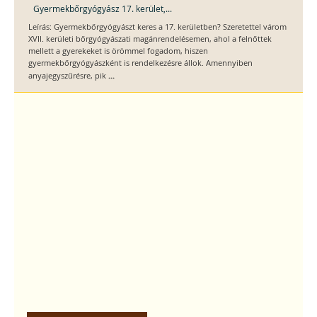
Gyermekbőrgyógyász 17. kerület,...
Leírás: Gyermekbőrgyógyászt keres a 17. kerületben? Szeretettel várom
XVII. kerületi bőrgyógyászati magánrendelésemen, ahol a felnőttek
mellett a gyerekeket is örömmel fogadom, hiszen
gyermekbőrgyógyászként is rendelkezésre állok. Amennyiben
...
anyajegyszűrésre, pik