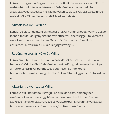
Leírás: Ford gyári, utángyártott és bontott alkatrészekre specializálódott
webáruházunk! Kérje legközelebbi üzletünkbe a megrendelt Ford
alkatrészt vagy látogasson el személyesen az autóalkatrész üzleteinkbe,
...
melyekből a 17. kerületen is talál! Ford autóalkatr
Autósiskola XVII. kerület,...
Leírás: Délelőtti, délutáni és hétvégi órákkal várjuk a jogosítványra vágyó
leendő tanulókat, igény szerint részletfizetési lehetőséggel, folyamatos
akciókkal! Keressen minket az Örs vezér téren, a metró melletti
...
épületben! autósiskola 17. kerület jogosítvány
Redőny, reluxa, árnyékolók XVII....
Leírás: Szeretettel várunk minden érdeklődőt árnyékoló rendszereket
bemutató XVII. kerületi üzletünkben, aki redőny, reluxa vagy bármilyen
árnyékolástechnikai berendezés beépítésén gondolkodik. A
bemutatótermünkben megtekinthetőek az általunk gyártott és forgalma
...
Akvárium, akvarisztika XVII....
Leírás: A XVII. kerületből is várjuk az érdeklődőket, amennyiben
akváriumot vásárolna, vagy bármilyen akvarisztikai felszerelésre van
szüksége Rákoskeresztúron. Széles választékban kínálunk akvarisztikai
...
termékeket vásárlóink részére, levegőztetőket, szűrőket, ví