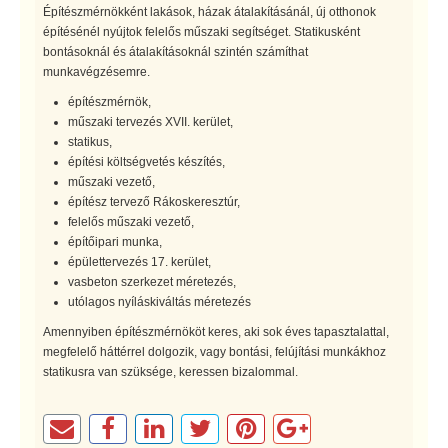
Építészmérnökként lakások, házak átalakításánál, új otthonok
építésénél nyújtok felelős műszaki segítséget. Statikusként
bontásoknál és átalakításoknál szintén számíthat
munkavégzésemre.
építészmérnök,
műszaki tervezés XVII. kerület,
statikus,
építési költségvetés készítés,
műszaki vezető,
építész tervező Rákoskeresztúr,
felelős műszaki vezető,
építőipari munka,
épülettervezés 17. kerület,
vasbeton szerkezet méretezés,
utólagos nyíláskiváltás méretezés
Amennyiben építészmérnököt keres, aki sok éves tapasztalattal,
megfelelő háttérrel dolgozik, vagy bontási, felújítási munkákhoz
statikusra van szüksége, keressen bizalommal.