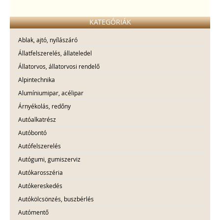
KATEGÓRIÁK
Ablak, ajtó, nyílászáró
Állatfelszerelés, állateledel
Állatorvos, állatorvosi rendelő
Alpintechnika
Alumíniumipar, acélipar
Árnyékolás, redőny
Autóalkatrész
Autóbontó
Autófelszerelés
Autógumi, gumiszerviz
Autókarosszéria
Autókereskedés
Autókölcsönzés, buszbérlés
Autómentő