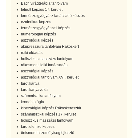
Bach virágterápia tanfolyam
felnőtt képzés 17. kerület
természetgyógyász tanácsadó képzés
ezoterikus képzés
természetgyógyászati képzés
numerológiai képzés
asztrológiai képzés
akupresszúra tanfolyam Rákoskert
reiki előadás
holisztikus masszázs tanfolyam
rákosmenti lelki tanácsadás
asztrológiai képzés
asztrológiai tanfolyam XVII. kerület
tarot kártya
tarot kártyavetés
számmisztika tanfolyam
kronobiológia
kinezológiai képzés Rákoskeresztúr
számmisztikai képzés 17. kerület
holisztikus masszázs tanfolyam
tarot elemző képzés
önismereti személyiségfejlesztő