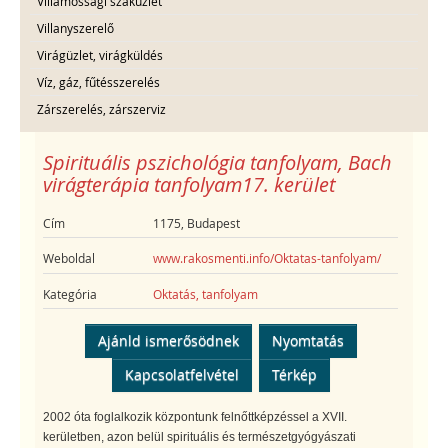
Villamossági szaküzlet
Villanyszerelő
Virágüzlet, virágküldés
Víz, gáz, fűtésszerelés
Zárszerelés, zárszerviz
Spirituális pszichológia tanfolyam, Bach
virágterápia tanfolyam17. kerület
Cím
1175, Budapest
Weboldal
www.rakosmenti.info/Oktatas-tanfolyam/
Kategória
Oktatás, tanfolyam
Ajánld ismerősödnek
Nyomtatás
Kapcsolatfelvétel
Térkép
2002 óta foglalkozik központunk felnőttképzéssel a XVII.
kerületben, azon belül spirituális és természetgyógyászati