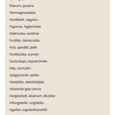
Étterem, pizzéria
Fémmegmunkálás
Festékbolt, vegyiáru
Fogorvos, fogtechnika
Földmunka, konténer
Fordítás, tolmácsolás
Fotó, ajándék, játék
Fürdőszoba, szaniter
Garázskapu, kaputechnika
Gép, szerszám
Gyógyszertár, patika
Házépítés, lakásfelújítás
Háztartási gép szerviz
Horgászbolt, akvárium, díszállat
Hőszigetelés, szigetelés
Ingatlan, ingatlanközvetítő