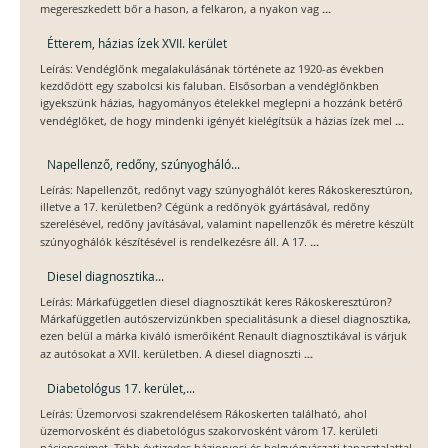
...
megereszkedett bőr a hason, a felkaron, a nyakon vag
Étterem, házias ízek XVII. kerület
Leírás: Vendéglőnk megalakulásának története az 1920-as években
kezdődött egy szabolcsi kis faluban. Elsősorban a vendéglőnkben
igyekszünk házias, hagyományos ételekkel meglepni a hozzánk betérő
...
vendéglőket, de hogy mindenki igényét kielégítsük a házias ízek mel
Napellenző, redőny, szúnyogháló...
Leírás: Napellenzőt, redőnyt vagy szúnyoghálót keres Rákoskeresztúron,
illetve a 17. kerületben? Cégünk a redőnyök gyártásával, redőny
szerelésével, redőny javításával, valamint napellenzők és méretre készült
...
szúnyoghálók készítésével is rendelkezésre áll. A 17.
Diesel diagnosztika...
Leírás: Márkafüggetlen diesel diagnosztikát keres Rákoskeresztúron?
Márkafüggetlen autószervizünkben specialitásunk a diesel diagnosztika,
ezen belül a márka kiváló ismerőiként Renault diagnosztikával is várjuk
...
az autósokat a XVII. kerületben. A diesel diagnoszti
Diabetológus 17. kerület,...
Leírás: Üzemorvosi szakrendelésem Rákoskerten található, ahol
üzemorvosként és diabetológus szakorvosként várom 17. kerületi