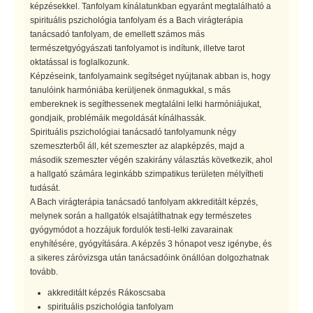
képzésekkel. Tanfolyam kínálatunkban egyaránt megtalálható a
spirituális pszichológia tanfolyam és a Bach virágterápia
tanácsadó tanfolyam, de emellett számos más
természetgyógyászati tanfolyamot is indítunk, illetve tarot
oktatással is foglalkozunk.
Képzéseink, tanfolyamaink segítséget nyújtanak abban is, hogy
tanulóink harmóniába kerüljenek önmagukkal, s más
embereknek is segíthessenek megtalálni lelki harmóniájukat,
gondjaik, problémáik megoldását kínálhassák.
Spirituális pszichológiai tanácsadó tanfolyamunk négy
szemeszterből áll, két szemeszter az alapképzés, majd a
második szemeszter végén szakirány választás következik, ahol
a hallgató számára leginkább szimpatikus területen mélyítheti
tudását.
A Bach virágterápia tanácsadó tanfolyam akkreditált képzés,
melynek során a hallgatók elsajátíthatnak egy természetes
gyógymódot a hozzájuk fordulók testi-lelki zavarainak
enyhítésére, gyógyítására. A képzés 3 hónapot vesz igénybe, és
a sikeres záróvizsga után tanácsadóink önállóan dolgozhatnak
tovább.
akkreditált képzés Rákoscsaba
spirituális pszichológia tanfolyam