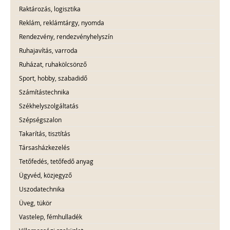
Raktározás, logisztika
Reklám, reklámtárgy, nyomda
Rendezvény, rendezvényhelyszín
Ruhajavítás, varroda
Ruházat, ruhakölcsönző
Sport, hobby, szabadidő
Számítástechnika
Székhelyszolgáltatás
Szépségszalon
Takarítás, tisztítás
Társasházkezelés
Tetőfedés, tetőfedő anyag
Ügyvéd, közjegyző
Uszodatechnika
Üveg, tükör
Vastelep, fémhulladék