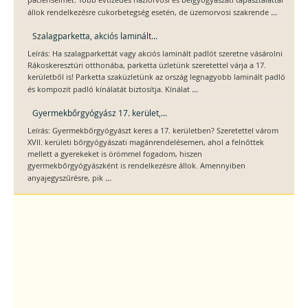
pácienseimet. Több évtizedes háziorvosi és belgyógyászati tapasztalattal
...
állok rendelkezésre cukorbetegség esetén, de üzemorvosi szakrende
Szalagparketta, akciós laminált...
Leírás: Ha szalagparkettát vagy akciós laminált padlót szeretne vásárolni
Rákoskeresztúri otthonába, parketta üzletünk szeretettel várja a 17.
kerületből is! Parketta szaküzletünk az ország legnagyobb laminált padló
...
és kompozit padló kínálatát biztosítja. Kínálat
Gyermekbőrgyógyász 17. kerület,...
Leírás: Gyermekbőrgyógyászt keres a 17. kerületben? Szeretettel várom
XVII. kerületi bőrgyógyászati magánrendelésemen, ahol a felnőttek
mellett a gyerekeket is örömmel fogadom, hiszen
gyermekbőrgyógyászként is rendelkezésre állok. Amennyiben
...
anyajegyszűrésre, pik