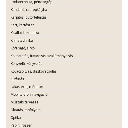
Irodatechnika, pénztárgép
Kandalló, cserépkályha
Kárpitos, bútorfelújítás
Kert, kertészet
Kisállat kozmetika
Klímatechnika
Kőfaragó, sírkő
Költöztetés, fuvarozás, szállítmányozás
Könyvelő, könyvelés
Kovácsoltvas, diszkovácsolás
Kútfúrás
Lakástextil, méteráru
Mobiltelefon, navigáció
Műszaki tervezés
Oktatás, tanfolyam
Optika
Papír, írószer