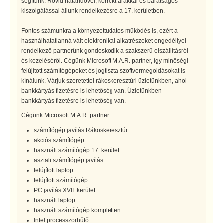
segítünk. Rövid határidővel, korrekt árakkal és barátságos
kiszolgálással állunk rendelkezésre a 17. kerületben.
Fontos számunkra a környezettudatos működés is, ezért a
használhatatlanná vált elektronikai alkatrészeket engedéllyel
rendelkező partnerünk gondoskodik a szakszerű elszállításról
és kezeléséről. Cégünk Microsoft M.A.R. partner, így minőségi
felújított számítógépeket és jogtiszta szoftvermegoldásokat is
kínálunk. Várjuk szeretettel rákoskeresztúri üzletünkben, ahol
bankkártyás fizetésre is lehetőség van. Üzletünkben
bankkártyás fizetésre is lehetőség van.
Cégünk Microsoft M.A.R. partner
számítógép javítás Rákoskeresztúr
akciós számítógép
használt számítógép 17. kerület
asztali számítógép javítás
felújított laptop
felújított számítógép
PC javítás XVII. kerület
használt laptop
használt számítógép kompletten
Intel processzorhűtő