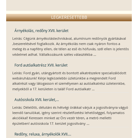
LEGKERESETTEBB
Árnyékolás, redőny XVII. kerület
Leírás: Cégünk árnyékolástechnikával, alumínium redőnyök gyártásával
,beszerelésével foglalkozik. Az árnyékolás nem csak nyáron fontos a
meleg és a napfény ellen, de télen az eső és hófuvás, szél ellen is jelentős
...
védelmet adhat. Vállalkozásunk széles választékba
Ford autóalkatrész XVII. kerület
Leírás: Ford gyári, utángyártott és bontott alkatrészekre specializálódott
webáruházunk! Kérje legközelebbi üzletünkbe a megrendelt Ford
alkatrészt vagy látogasson el személyesen az autóalkatrész üzleteinkbe,
...
melyekből a 17. kerületen is talál! Ford autóalkatr
Autósiskola XVII. kerület,...
Leírás: Délelőtti, délutáni és hétvégi órákkal várjuk a jogosítványra vágyó
leendő tanulókat, igény szerint részletfizetési lehetőséggel, folyamatos
akciókkal! Keressen minket az Örs vezér téren, a metró melletti
...
épületben! autósiskola 17. kerület jogosítvány
Redőny, reluxa, árnyékolók XVII....