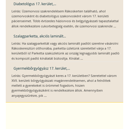
Diabetológus 17. kerület,...
Leírás: Üzemorvosi szakrendelésem Rákoskerten található, ahol
üzemorvosként és diabetológus szakorvosként várom 17. kerületi
pácienseimet. Több évtizedes háziorvosi és belgyógyászati tapasztalattal
...
állok rendelkezésre cukorbetegség esetén, de üzemorvosi szakrende
Szalagparketta, akciós laminált...
Leírás: Ha szalagparkettát vagy akciós laminált padlót szeretne vásárolni
Rákoskeresztúri otthonába, parketta üzletünk szeretettel várja a 17.
kerületből is! Parketta szaküzletünk az ország legnagyobb laminált padló
...
és kompozit padló kínálatát biztosítja. Kínálat
Gyermekbőrgyógyász 17. kerület,...
Leírás: Gyermekbőrgyógyászt keres a 17. kerületben? Szeretettel várom
XVII. kerületi bőrgyógyászati magánrendelésemen, ahol a felnőttek
mellett a gyerekeket is örömmel fogadom, hiszen
gyermekbőrgyógyászként is rendelkezésre állok. Amennyiben
...
anyajegyszűrésre, pik