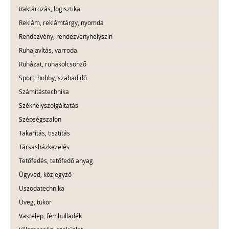
Raktározás, logisztika
Reklám, reklámtárgy, nyomda
Rendezvény, rendezvényhelyszín
Ruhajavítás, varroda
Ruházat, ruhakölcsönző
Sport, hobby, szabadidő
Számítástechnika
Székhelyszolgáltatás
Szépségszalon
Takarítás, tisztítás
Társasházkezelés
Tetőfedés, tetőfedő anyag
Ügyvéd, közjegyző
Uszodatechnika
Üveg, tükör
Vastelep, fémhulladék