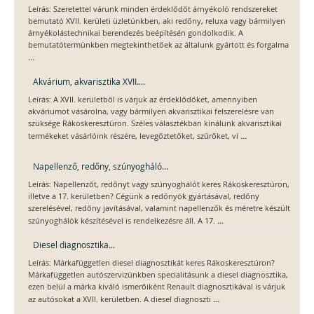
Leírás: Szeretettel várunk minden érdeklődőt árnyékoló rendszereket
bemutató XVII. kerületi üzletünkben, aki redőny, reluxa vagy bármilyen
árnyékolástechnikai berendezés beépítésén gondolkodik. A
bemutatótermünkben megtekinthetőek az általunk gyártott és forgalma
...
Akvárium, akvarisztika XVII....
Leírás: A XVII. kerületből is várjuk az érdeklődőket, amennyiben
akváriumot vásárolna, vagy bármilyen akvarisztikai felszerelésre van
szüksége Rákoskeresztúron. Széles választékban kínálunk akvarisztikai
...
termékeket vásárlóink részére, levegőztetőket, szűrőket, ví
Napellenző, redőny, szúnyogháló...
Leírás: Napellenzőt, redőnyt vagy szúnyoghálót keres Rákoskeresztúron,
illetve a 17. kerületben? Cégünk a redőnyök gyártásával, redőny
szerelésével, redőny javításával, valamint napellenzők és méretre készült
...
szúnyoghálók készítésével is rendelkezésre áll. A 17.
Diesel diagnosztika...
Leírás: Márkafüggetlen diesel diagnosztikát keres Rákoskeresztúron?
Márkafüggetlen autószervizünkben specialitásunk a diesel diagnosztika,
ezen belül a márka kiváló ismerőiként Renault diagnosztikával is várjuk
...
az autósokat a XVII. kerületben. A diesel diagnoszti