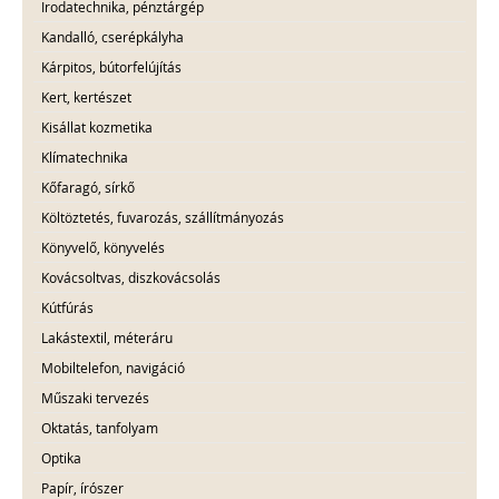
Irodatechnika, pénztárgép
Kandalló, cserépkályha
Kárpitos, bútorfelújítás
Kert, kertészet
Kisállat kozmetika
Klímatechnika
Kőfaragó, sírkő
Költöztetés, fuvarozás, szállítmányozás
Könyvelő, könyvelés
Kovácsoltvas, diszkovácsolás
Kútfúrás
Lakástextil, méteráru
Mobiltelefon, navigáció
Műszaki tervezés
Oktatás, tanfolyam
Optika
Papír, írószer