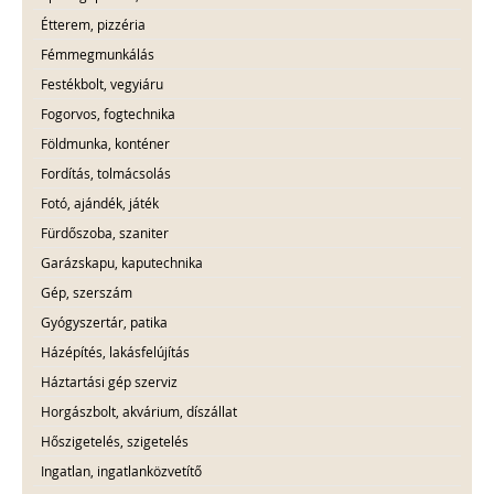
Étterem, pizzéria
Fémmegmunkálás
Festékbolt, vegyiáru
Fogorvos, fogtechnika
Földmunka, konténer
Fordítás, tolmácsolás
Fotó, ajándék, játék
Fürdőszoba, szaniter
Garázskapu, kaputechnika
Gép, szerszám
Gyógyszertár, patika
Házépítés, lakásfelújítás
Háztartási gép szerviz
Horgászbolt, akvárium, díszállat
Hőszigetelés, szigetelés
Ingatlan, ingatlanközvetítő