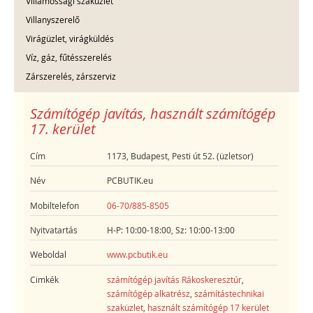
Villamossági szaküzlet
Villanyszerelő
Virágüzlet, virágküldés
Víz, gáz, fűtésszerelés
Zárszerelés, zárszerviz
Számítógép javítás, használt számítógép
17. kerület
Cím
1173, Budapest, Pesti út 52. (üzletsor)
Név
PCBUTIK.eu
Mobiltelefon
06-70/885-8505
Nyitvatartás
H-P: 10:00-18:00, Sz: 10:00-13:00
Weboldal
www.pcbutik.eu
Cimkék
számítógép javítás Rákoskeresztúr
,
számítógép alkatrész
,
számítástechnikai
szaküzlet
,
használt számítógép 17 kerület