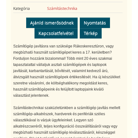
Kategória
Számítástechnika
Ajánld ismerősödnek
Nyomtatás
Kapcsolatfelvétel
Térkép
Számítógép javításra van szüksége Rákoskeresztúron, vagy
megbízható használt számítógépet keres a 17. kerületben?
Forduljon hozzánk bizalommal! Több mint 20 éves szakmai
tapasztalattal vállaljuk asztali számítógépek és laptopok
javítását, karbantartását, bővítését, valamint kedvező árú,
átvizsgált használt számítógépek értékesítését. Ha új készüléket
szeretne vásárolni, de költséghatékony megoldást keres,
használt számítógépeink és felújított laptopjaink kiváló
választást jelentenek.
Számítástechnikai szaküzletünkben a számítógép javítás mellett
számítógép-alkatrészek, hardverek és perifériák széles
választékával is várjuk ügyfeleinket. Legyen szó
alkatrészcseréről, teljes konfiguráció összeállításáról vagy egy
megbízható használt számítógép kiválasztásáról, készséggel