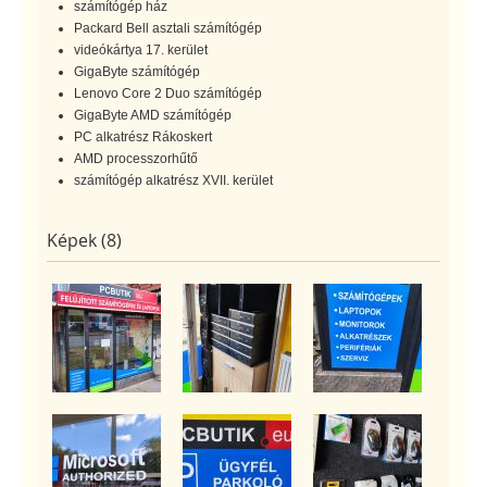
számítógép ház
Packard Bell asztali számítógép
videókártya 17. kerület
GigaByte számítógép
Lenovo Core 2 Duo számítógép
GigaByte AMD számítógép
PC alkatrész Rákoskert
AMD processzorhűtő
számítógép alkatrész XVII. kerület
Képek (8)