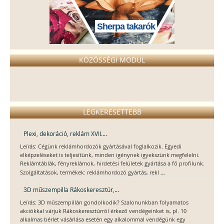
Sherpa takarók
KÖZÖSSÉGI MODUL
LEGKERESETTEBB
Plexi, dekoráció, reklám XVII....
Leírás: Cégünk reklámhordozók gyártásával foglalkozik. Egyedi
elképzeléseket is teljesítünk, minden igénynek igyekszünk megfelelni.
Reklámtáblák, fényreklámok, hirdetési felületek gyártása a fő profilunk.
...
Szolgáltatások, termékek: reklámhordozó gyártás, rekl
3D műszempilla Rákoskeresztúr,...
Leírás: 3D műszempillán gondolkodik? Szalonunkban folyamatos
akciókkal várjuk Rákoskeresztúrról érkező vendégeinket is, pl. 10
alkalmas bérlet vásárlása esetén egy alkalommal vendégünk egy