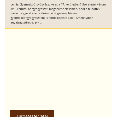
Leírás: Gyermekbőrgyógyászt keres a 17. kerületben? Szeretettel várom
XVII. kerületi bőrgyógyászati magánrendelésemen, ahol a felnőttek
mellett a gyerekeket is örömmel fogadom, hiszen
gyermekbőrgyógyászként is rendelkezésre állok. Amennyiben
...
anyajegyszűrésre, pik
Hirdetésfelvétel