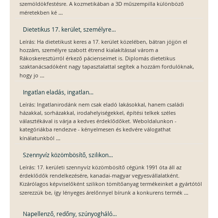
szemöldökfestésre. A kozmetikában a 3D műszempilla különböző
...
méretekben ké
Dietetikus 17. kerület, személyre...
Leírás: Ha dietetikust keres a 17. kerület közelében, bátran jöjjön el
hozzám, személyre szabott étrend kialakítással várom a
Rákoskeresztúrról érkező pácienseimet is. Diplomás dietetikus
szaktanácsadóként nagy tapasztalattal segítek a hozzám fordulóknak,
...
hogy jo
Ingatlan eladás, ingatlan...
Leírás: Ingatlanirodánk nem csak eladó lakásokkal, hanem családi
házakkal, sorházakkal, irodahelyiségekkel, építési telkek széles
választékával is várja a kedves érdeklődőket. Weboldalunkon -
kategóriákba rendezve - kényelmesen és kedvére válogathat
...
kínálatunkból
Szennyvíz közömbösítő, szilikon...
Leírás: 17. kerületi szennyvíz közömbösítő cégünk 1991 óta áll az
érdeklődők rendelkezésére, kanadai-magyar vegyesvállalatként.
Kizárólagos képviselőként szilikon tömítőanyag termékeinket a gyártótól
...
szerezzük be, így lényeges árelőnnyel bírunk a konkurens termék
Napellenző, redőny, szúnyogháló...