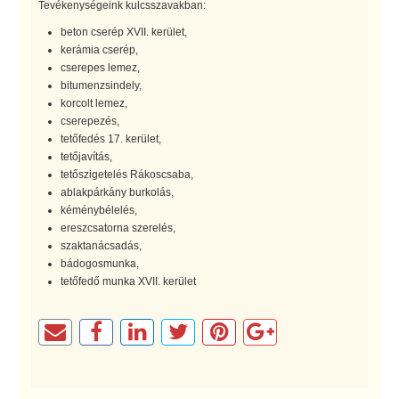
Tevékenységeink kulcsszavakban:
beton cserép XVII. kerület,
kerámia cserép,
cserepes lemez,
bitumenzsindely,
korcolt lemez,
cserepezés,
tetőfedés 17. kerület,
tetőjavítás,
tetőszigetelés Rákoscsaba,
ablakpárkány burkolás,
kéménybélelés,
ereszcsatorna szerelés,
szaktanácsadás,
bádogosmunka,
tetőfedő munka XVII. kerület