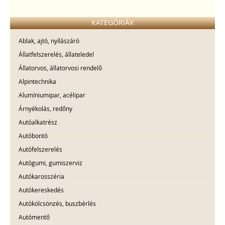
KATEGÓRIÁK
Ablak, ajtó, nyílászáró
Állatfelszerelés, állateledel
Állatorvos, állatorvosi rendelő
Alpintechnika
Alumíniumipar, acélipar
Árnyékolás, redőny
Autóalkatrész
Autóbontó
Autófelszerelés
Autógumi, gumiszerviz
Autókarosszéria
Autókereskedés
Autókölcsönzés, buszbérlés
Autómentő