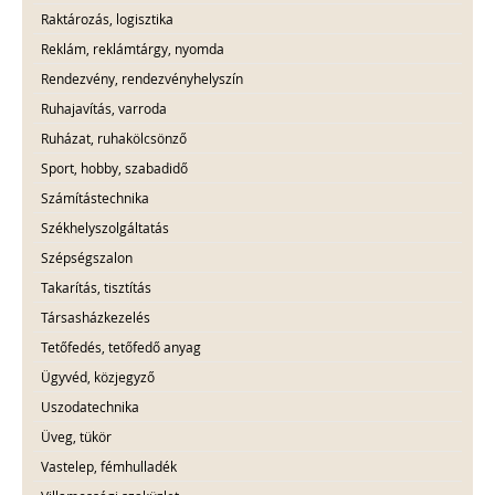
Raktározás, logisztika
Reklám, reklámtárgy, nyomda
Rendezvény, rendezvényhelyszín
Ruhajavítás, varroda
Ruházat, ruhakölcsönző
Sport, hobby, szabadidő
Számítástechnika
Székhelyszolgáltatás
Szépségszalon
Takarítás, tisztítás
Társasházkezelés
Tetőfedés, tetőfedő anyag
Ügyvéd, közjegyző
Uszodatechnika
Üveg, tükör
Vastelep, fémhulladék