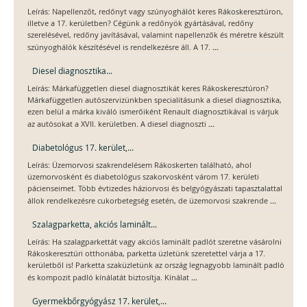
Leírás: Napellenzőt, redőnyt vagy szúnyoghálót keres Rákoskeresztúron,
illetve a 17. kerületben? Cégünk a redőnyök gyártásával, redőny
szerelésével, redőny javításával, valamint napellenzők és méretre készült
...
szúnyoghálók készítésével is rendelkezésre áll. A 17.
Diesel diagnosztika...
Leírás: Márkafüggetlen diesel diagnosztikát keres Rákoskeresztúron?
Márkafüggetlen autószervizünkben specialitásunk a diesel diagnosztika,
ezen belül a márka kiváló ismerőiként Renault diagnosztikával is várjuk
...
az autósokat a XVII. kerületben. A diesel diagnoszti
Diabetológus 17. kerület,...
Leírás: Üzemorvosi szakrendelésem Rákoskerten található, ahol
üzemorvosként és diabetológus szakorvosként várom 17. kerületi
pácienseimet. Több évtizedes háziorvosi és belgyógyászati tapasztalattal
...
állok rendelkezésre cukorbetegség esetén, de üzemorvosi szakrende
Szalagparketta, akciós laminált...
Leírás: Ha szalagparkettát vagy akciós laminált padlót szeretne vásárolni
Rákoskeresztúri otthonába, parketta üzletünk szeretettel várja a 17.
kerületből is! Parketta szaküzletünk az ország legnagyobb laminált padló
...
és kompozit padló kínálatát biztosítja. Kínálat
Gyermekbőrgyógyász 17. kerület,...