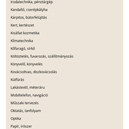
Irodatechnika, pénztárgép
Kandalló, cserépkályha
Kárpitos, bútorfelújítás
Kert, kertészet
Kisállat kozmetika
Klímatechnika
Kőfaragó, sírkő
Költöztetés, fuvarozás, szállítmányozás
Könyvelő, könyvelés
Kovácsoltvas, diszkovácsolás
Kútfúrás
Lakástextil, méteráru
Mobiltelefon, navigáció
Műszaki tervezés
Oktatás, tanfolyam
Optika
Papír, írószer