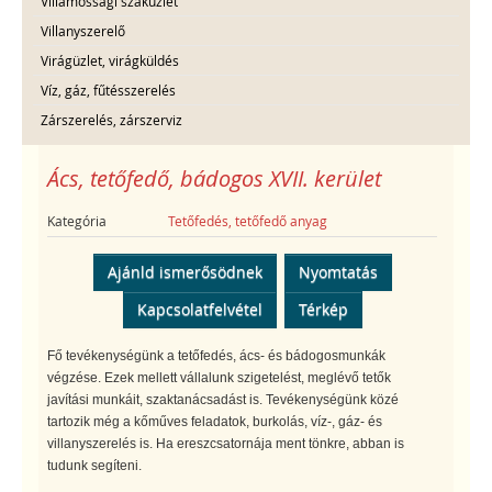
Villamossági szaküzlet
Villanyszerelő
Virágüzlet, virágküldés
Víz, gáz, fűtésszerelés
Zárszerelés, zárszerviz
Ács, tetőfedő, bádogos XVII. kerület
Kategória
Tetőfedés, tetőfedő anyag
Ajánld ismerősödnek
Nyomtatás
Kapcsolatfelvétel
Térkép
Fő tevékenységünk a tetőfedés, ács- és bádogosmunkák
végzése. Ezek mellett vállalunk szigetelést, meglévő tetők
javítási munkáit, szaktanácsadást is. Tevékenységünk közé
tartozik még a kőműves feladatok, burkolás, víz-, gáz- és
villanyszerelés is. Ha ereszcsatornája ment tönkre, abban is
tudunk segíteni.