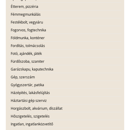
Étterem, pizzéria
Fémmegmunkálás
Festékbolt, vegyiáru
Fogorvos, fogtechnika
Földmunka, konténer
Fordítás, tolmácsolás
Fotó, ajándék, játék
Fürdőszoba, szaniter
Garázskapu, kaputechnika
Gép, szerszám
Gyógyszertár, patika
Házépítés, lakásfelújítás
Háztartási gép szerviz
Horgászbolt, akvárium, díszállat
Hőszigetelés, szigetelés
Ingatlan, ingatlanközvetítő