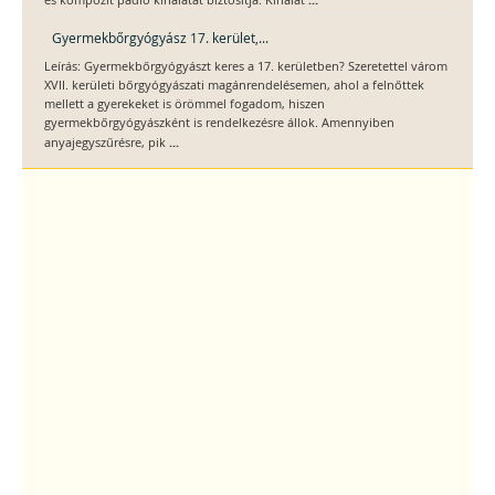
Gyermekbőrgyógyász 17. kerület,...
Leírás: Gyermekbőrgyógyászt keres a 17. kerületben? Szeretettel várom
XVII. kerületi bőrgyógyászati magánrendelésemen, ahol a felnőttek
mellett a gyerekeket is örömmel fogadom, hiszen
gyermekbőrgyógyászként is rendelkezésre állok. Amennyiben
...
anyajegyszűrésre, pik