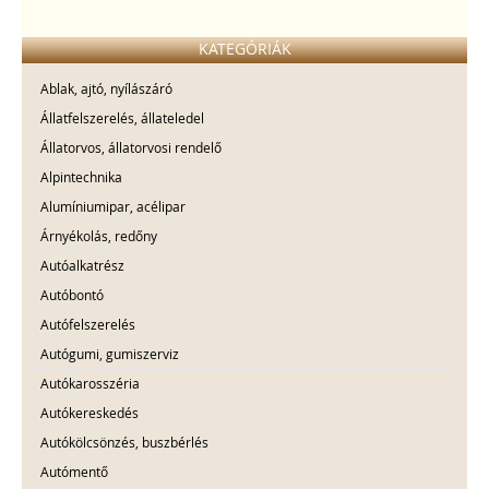
KATEGÓRIÁK
Ablak, ajtó, nyílászáró
Állatfelszerelés, állateledel
Állatorvos, állatorvosi rendelő
Alpintechnika
Alumíniumipar, acélipar
Árnyékolás, redőny
Autóalkatrész
Autóbontó
Autófelszerelés
Autógumi, gumiszerviz
Autókarosszéria
Autókereskedés
Autókölcsönzés, buszbérlés
Autómentő