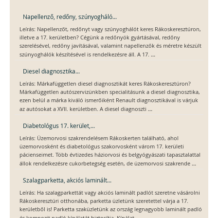
Napellenző, redőny, szúnyogháló...
Leírás: Napellenzőt, redőnyt vagy szúnyoghálót keres Rákoskeresztúron,
illetve a 17. kerületben? Cégünk a redőnyök gyártásával, redőny
szerelésével, redőny javításával, valamint napellenzők és méretre készült
...
szúnyoghálók készítésével is rendelkezésre áll. A 17.
Diesel diagnosztika...
Leírás: Márkafüggetlen diesel diagnosztikát keres Rákoskeresztúron?
Márkafüggetlen autószervizünkben specialitásunk a diesel diagnosztika,
ezen belül a márka kiváló ismerőiként Renault diagnosztikával is várjuk
...
az autósokat a XVII. kerületben. A diesel diagnoszti
Diabetológus 17. kerület,...
Leírás: Üzemorvosi szakrendelésem Rákoskerten található, ahol
üzemorvosként és diabetológus szakorvosként várom 17. kerületi
pácienseimet. Több évtizedes háziorvosi és belgyógyászati tapasztalattal
...
állok rendelkezésre cukorbetegség esetén, de üzemorvosi szakrende
Szalagparketta, akciós laminált...
Leírás: Ha szalagparkettát vagy akciós laminált padlót szeretne vásárolni
Rákoskeresztúri otthonába, parketta üzletünk szeretettel várja a 17.
kerületből is! Parketta szaküzletünk az ország legnagyobb laminált padló
...
és kompozit padló kínálatát biztosítja. Kínálat