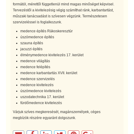
formától, mérettől függetlenül mind magas minőséget képvisel.
Tervezéstől a kivitelezésig végig számíthat ránk, karbantartást,
műszaki tanácsadást is szívesen végzünk. Természetesen
szervizeléssel is foglalkozunk.
medence építés Rákoskeresztúr
úszómedence építés
szauna építés
jacuzzi építés
élménymedence kivitelezés 17. kerület
medence világítás
medence felépítés
medence karbantartás XVII. kerület
medence szervizelés
medence kivitelezés
úszómedence kivitelezés
uszodatechnika 17. kerület
fürdőmedence kivitelezés
Várjuk szíves megkeresését, magánszemélyek, céges
megbízók részére egyaránt dolgozunk.