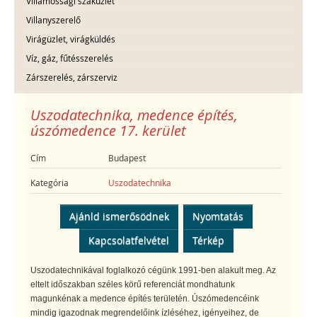
Villamossági szaküzlet
Villanyszerelő
Virágüzlet, virágküldés
Víz, gáz, fűtésszerelés
Zárszerelés, zárszerviz
Uszodatechnika, medence építés,
úszómedence 17. kerület
Cím
Budapest
Kategória
Uszodatechnika
Ajánld ismerősödnek
Nyomtatás
Kapcsolatfelvétel
Térkép
Uszodatechnikával foglalkozó cégünk 1991-ben alakult meg. Az
eltelt időszakban széles körű referenciát mondhatunk
magunkénak a medence építés területén. Úszómedencéink
mindig igazodnak megrendelőink ízléséhez, igényeihez, de