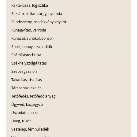
Raktározás, logisztika
Reklám, reklámtárgy, nyomda
Rendezvény, rendezvényhelyszín
Ruhajavítás, varroda
Ruházat, ruhakölcsönző
Sport, hobby, szabadidő
Számítástechnika
Székhelyszolgáltatás
Szépségszalon
Takarítás, tisztítás
Társasházkezelés
Tetőfedés, tetőfedő anyag
Ügyvéd, közjegyző
Uszodatechnika
Üveg, tükör
Vastelep, fémhulladék