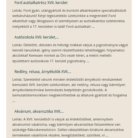
Ford autóalkatrész XVII. kerület
Leírás: Ford gyári, utángyártott és bontott alkatrészekre specializálódott
webáruházunk! Kérje legközelebbi üzletünkbe a megrendelt Ford
alkatrészt vagy látogasson el személyesen az autóalkatrész üzleteinkbe,
...
melyekből a 17. kerületen is talál! Ford autóalkatr
Autósiskola XVII. kerület,...
Leírás: Délelőtti, délutáni és hétvégi órákkal várjuk a jogosítványra vágyó
leendő tanulókat, igény szerint részletfizetési lehetőséggel, folyamatos
akciókkal! Keressen minket az Örs vezér téren, a metró melletti
...
épületben! autósiskola 17. kerület jogosítvány
Redőny, reluxa, árnyékolók XVII....
Leírás: Szeretettel várunk minden érdeklődőt árnyékoló rendszereket
bemutató XVII. kerületi üzletünkben, aki redőny, reluxa vagy bármilyen
árnyékolástechnikai berendezés beépítésén gondolkodik. A
bemutatótermünkben megtekinthetőek az általunk gyártott és forgalma
...
Akvárium, akvarisztika XVII....
Leírás: A XVII. kerületből is várjuk az érdeklődőket, amennyiben
akváriumot vásárolna, vagy bármilyen akvarisztikai felszerelésre van
szüksége Rákoskeresztúron. Széles választékban kínálunk akvarisztikai
...
termékeket vásárlóink részére, levegőztetőket, szűrőket, ví