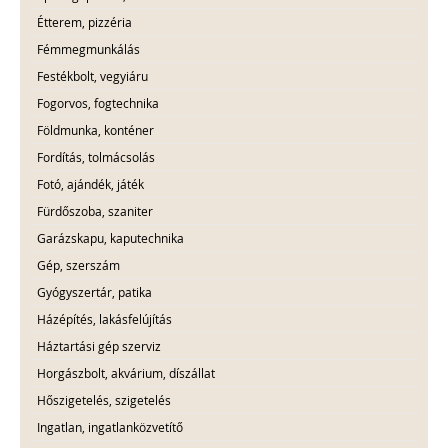
Étterem, pizzéria
Fémmegmunkálás
Festékbolt, vegyiáru
Fogorvos, fogtechnika
Földmunka, konténer
Fordítás, tolmácsolás
Fotó, ajándék, játék
Fürdőszoba, szaniter
Garázskapu, kaputechnika
Gép, szerszám
Gyógyszertár, patika
Házépítés, lakásfelújítás
Háztartási gép szerviz
Horgászbolt, akvárium, díszállat
Hőszigetelés, szigetelés
Ingatlan, ingatlanközvetítő