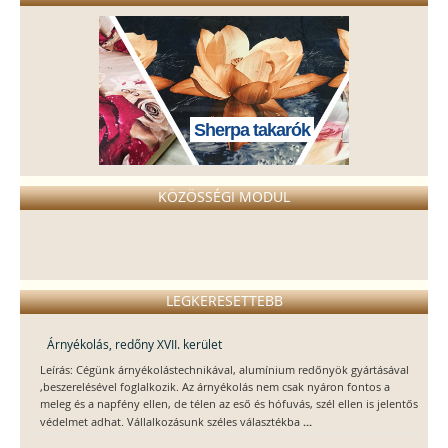
Sherpa takarók
KÖZÖSSÉGI MODUL
LEGKERESETTEBB
Árnyékolás, redőny XVII. kerület
Leírás: Cégünk árnyékolástechnikával, alumínium redőnyök gyártásával
,beszerelésével foglalkozik. Az árnyékolás nem csak nyáron fontos a
meleg és a napfény ellen, de télen az eső és hófuvás, szél ellen is jelentős
...
védelmet adhat. Vállalkozásunk széles választékba