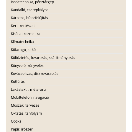
Irodatechnika, pénztárgép
Kandalló, cserépkályha
Kárpitos, bútorfelújítás
Kert, kertészet
Kisállat kozmetika
Klímatechnika
Kőfaragó, sírkő
Költöztetés, fuvarozás, szállítmányozás
Könyvelő, könyvelés
Kovácsoltvas, diszkovácsolás
Kútfúrás
Lakástextil, méteráru
Mobiltelefon, navigáció
Műszaki tervezés
Oktatás, tanfolyam
Optika
Papír, írószer