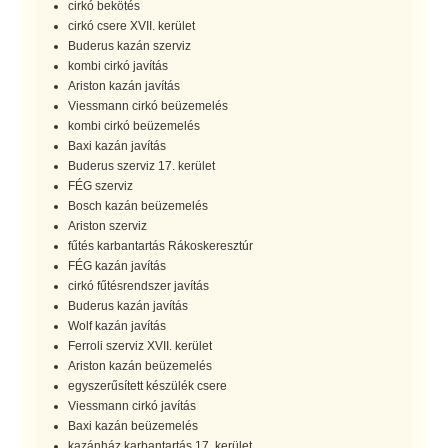
cirkó bekötés
cirkó csere XVII. kerület
Buderus kazán szerviz
kombi cirkó javítás
Ariston kazán javítás
Viessmann cirkó beüzemelés
kombi cirkó beüzemelés
Baxi kazán javítás
Buderus szerviz 17. kerület
FÉG szerviz
Bosch kazán beüzemelés
Ariston szerviz
fűtés karbantartás Rákoskeresztúr
FÉG kazán javítás
cirkó fűtésrendszer javítás
Buderus kazán javítás
Wolf kazán javítás
Ferroli szerviz XVII. kerület
Ariston kazán beüzemelés
egyszerűsített készülék csere
Viessmann cirkó javítás
Baxi kazán beüzemelés
kazánház karbantartás 17. kerület