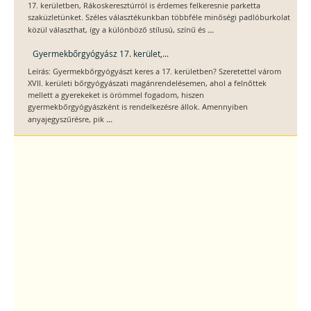
17. kerületben, Rákoskeresztúrról is érdemes felkeresnie parketta
szaküzletünket. Széles választékunkban többféle minőségi padlóburkolat
...
közül választhat, így a különböző stílusú, színű és
Gyermekbőrgyógyász 17. kerület,...
Leírás: Gyermekbőrgyógyászt keres a 17. kerületben? Szeretettel várom
XVII. kerületi bőrgyógyászati magánrendelésemen, ahol a felnőttek
mellett a gyerekeket is örömmel fogadom, hiszen
gyermekbőrgyógyászként is rendelkezésre állok. Amennyiben
...
anyajegyszűrésre, pik