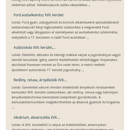
...
védelmet adhat. Vállalkozásunk széles választékba
Ford autóalkatrész XVII. kerület
Leírás: Ford gyári, utángyártott és bontott alkatrészekre specializálódott
webáruházunk! Kérje legközelebbi üzletünkbe a megrendelt Ford
alkatrészt vagy látogasson el személyesen az autóalkatrész üzleteinkbe,
...
melyekből a 17. kerületen is talál! Ford autóalkatr
Autósiskola XVII. kerület,...
Leírás: Délelőtti, délutáni és hétvégi órákkal várjuk a jogosítványra vágyó
leendő tanulókat, igény szerint részletfizetési lehetőséggel, folyamatos
akciókkal! Keressen minket az Örs vezér téren, a metró melletti
...
épületben! autósiskola 17. kerület jogosítvány
Redőny, reluxa, árnyékolók XVII....
Leírás: Szeretettel várunk minden érdeklődőt árnyékoló rendszereket
bemutató XVII. kerületi üzletünkben, aki redőny, reluxa vagy bármilyen
árnyékolástechnikai berendezés beépítésén gondolkodik. A
bemutatótermünkben megtekinthetőek az általunk gyártott és forgalma
...
Akvárium, akvarisztika XVII....
Leírás: A XVII. kerületből is várjuk az érdeklődőket, amennyiben
akváriumot vásárolna, vagy bármilyen akvarisztikai felszerelésre van