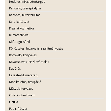
Irodatechnika, pénztárgép
Kandalló, cserépkályha
Kárpitos, bútorfelújítás
Kert, kertészet
Kisállat kozmetika
Klímatechnika
Kőfaragó, sírkő
Költöztetés, fuvarozás, szállítmányozás
Könyvelő, könyvelés
Kovácsoltvas, diszkovácsolás
Kútfúrás
Lakástextil, méteráru
Mobiltelefon, navigáció
Műszaki tervezés
Oktatás, tanfolyam
Optika
Papír, írószer