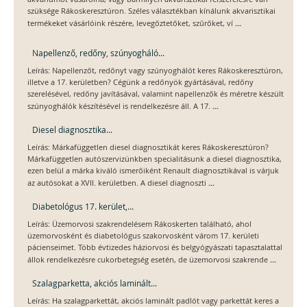
szüksége Rákoskeresztúron. Széles választékban kínálunk akvarisztikai
...
termékeket vásárlóink részére, levegőztetőket, szűrőket, ví
Napellenző, redőny, szúnyogháló...
Leírás: Napellenzőt, redőnyt vagy szúnyoghálót keres Rákoskeresztúron,
illetve a 17. kerületben? Cégünk a redőnyök gyártásával, redőny
szerelésével, redőny javításával, valamint napellenzők és méretre készült
...
szúnyoghálók készítésével is rendelkezésre áll. A 17.
Diesel diagnosztika...
Leírás: Márkafüggetlen diesel diagnosztikát keres Rákoskeresztúron?
Márkafüggetlen autószervizünkben specialitásunk a diesel diagnosztika,
ezen belül a márka kiváló ismerőiként Renault diagnosztikával is várjuk
...
az autósokat a XVII. kerületben. A diesel diagnoszti
Diabetológus 17. kerület,...
Leírás: Üzemorvosi szakrendelésem Rákoskerten található, ahol
üzemorvosként és diabetológus szakorvosként várom 17. kerületi
pácienseimet. Több évtizedes háziorvosi és belgyógyászati tapasztalattal
...
állok rendelkezésre cukorbetegség esetén, de üzemorvosi szakrende
Szalagparketta, akciós laminált...
Leírás: Ha szalagparkettát, akciós laminált padlót vagy parkettát keres a