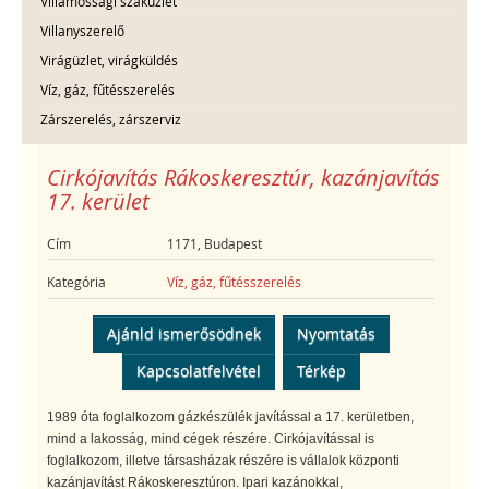
Villamossági szaküzlet
Villanyszerelő
Virágüzlet, virágküldés
Víz, gáz, fűtésszerelés
Zárszerelés, zárszerviz
Cirkójavítás Rákoskeresztúr, kazánjavítás
17. kerület
Cím
1171, Budapest
Kategória
Víz, gáz, fűtésszerelés
Ajánld ismerősödnek
Nyomtatás
Kapcsolatfelvétel
Térkép
1989 óta foglalkozom gázkészülék javítással a 17. kerületben,
mind a lakosság, mind cégek részére. Cirkójavítással is
foglalkozom, illetve társasházak részére is vállalok központi
kazánjavítást Rákoskeresztúron. Ipari kazánokkal,