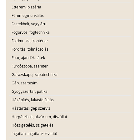
Étterem, pizzéria
Fémmegmunkálás
Festékbolt, vegyiáru
Fogorvos, fogtechnika
Földmunka, konténer
Fordítás, tolmácsolás
Fotó, ajándék, játék
Fürdőszoba, szaniter
Garázskapu, kaputechnika
Gép, szerszám
Gyógyszertár, patika
Házépítés, lakásfelújítás
Háztartási gép szerviz
Horgászbolt, akvárium, díszállat
Hőszigetelés, szigetelés
Ingatlan, ingatlanközvetítő