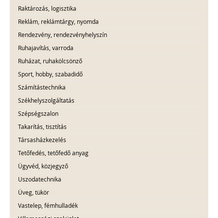
Raktározás, logisztika
Reklám, reklámtárgy, nyomda
Rendezvény, rendezvényhelyszín
Ruhajavítás, varroda
Ruházat, ruhakölcsönző
Sport, hobby, szabadidő
Számítástechnika
Székhelyszolgáltatás
Szépségszalon
Takarítás, tisztítás
Társasházkezelés
Tetőfedés, tetőfedő anyag
Ügyvéd, közjegyző
Uszodatechnika
Üveg, tükör
Vastelep, fémhulladék