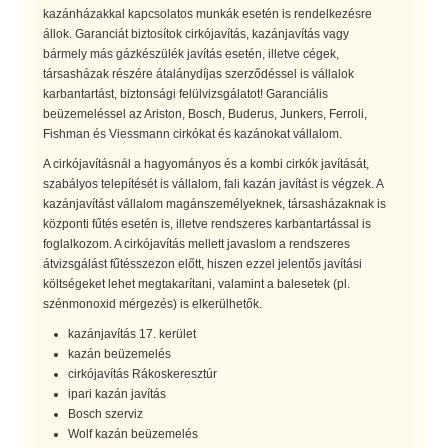
kazánházakkal kapcsolatos munkák esetén is rendelkezésre
állok. Garanciát biztosítok cirkójavítás, kazánjavítás vagy
bármely más gázkészülék javítás esetén, illetve cégek,
társasházak részére átalánydíjas szerződéssel is vállalok
karbantartást, biztonsági felülvizsgálatot! Garanciális
beüzemeléssel az Ariston, Bosch, Buderus, Junkers, Ferroli,
Fishman és Viessmann cirkókat és kazánokat vállalom.
A cirkójavításnál a hagyományos és a kombi cirkók javítását,
szabályos telepítését is vállalom, fali kazán javítást is végzek. A
kazánjavítást vállalom magánszemélyeknek, társasházaknak is
központi fűtés esetén is, illetve rendszeres karbantartással is
foglalkozom. A cirkójavítás mellett javaslom a rendszeres
átvizsgálást fűtésszezon előtt, hiszen ezzel jelentős javítási
költségeket lehet megtakarítani, valamint a balesetek (pl.
szénmonoxid mérgezés) is elkerülhetők.
kazánjavítás 17. kerület
kazán beüzemelés
cirkójavítás Rákoskeresztúr
ipari kazán javítás
Bosch szerviz
Wolf kazán beüzemelés