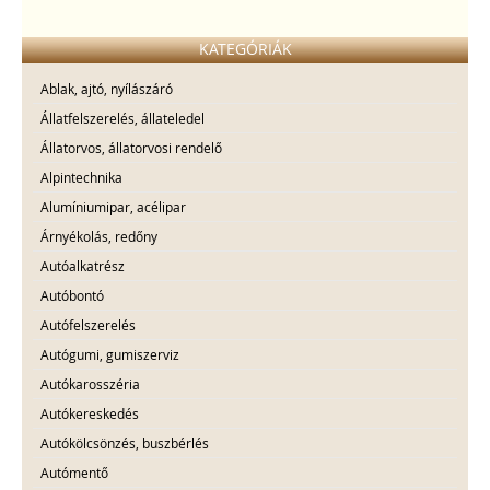
KATEGÓRIÁK
Ablak, ajtó, nyílászáró
Állatfelszerelés, állateledel
Állatorvos, állatorvosi rendelő
Alpintechnika
Alumíniumipar, acélipar
Árnyékolás, redőny
Autóalkatrész
Autóbontó
Autófelszerelés
Autógumi, gumiszerviz
Autókarosszéria
Autókereskedés
Autókölcsönzés, buszbérlés
Autómentő