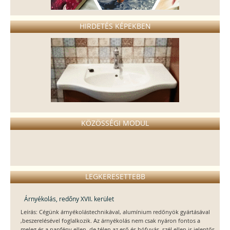
HIRDETÉS KÉPEKBEN
KÖZÖSSÉGI MODUL
LEGKERESETTEBB
Árnyékolás, redőny XVII. kerület
Leírás: Cégünk árnyékolástechnikával, alumínium redőnyök gyártásával
,beszerelésével foglalkozik. Az árnyékolás nem csak nyáron fontos a
meleg és a napfény ellen, de télen az eső és hófuvás, szél ellen is jelentős