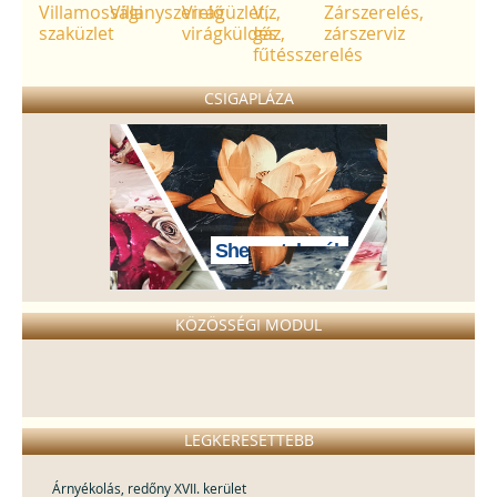
Villamossági
Villanyszerelő
Virágüzlet,
Víz,
Zárszerelés,
szaküzlet
virágküldés
gáz,
zárszerviz
fűtésszerelés
CSIGAPLÁZA
Sherpa takarók
KÖZÖSSÉGI MODUL
LEGKERESETTEBB
Árnyékolás, redőny XVII. kerület