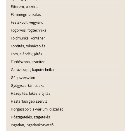
Étterem, pizzéria
Fémmegmunkálás
Festékbolt, vegyiáru
Fogorvos, fogtechnika
Földmunka, konténer
Fordítás, tolmácsolás
Fotó, ajándék, játék
Fürdőszoba, szaniter
Garázskapu, kaputechnika
Gép, szerszám
Gyógyszertár, patika
Házépítés, lakásfelújítás
Háztartási gép szerviz
Horgászbolt, akvárium, díszállat
Hőszigetelés, szigetelés
Ingatlan, ingatlanközvetítő