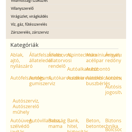
Villamossági szaküzlet
Villanyszerelő
Virágüzlet, virágküldés
Víz, gáz, fűtésszerelés
Zárszerelés, zárszerviz
Kategóriák
Ablak,
Állatfelszerelés,
Állatorvos,
Alpintechnika
Alumíniumipar,
Árnyékolás,
ajtó,
állateledel
állatorvosi
acélipar
redőny
nyílászáró
rendelő
Autóalkatrész
Autóbontó
Autófelszerelés
Autógumi,
Autókarosszéria
Autókereskedés
Autókölcsönzés,
Autómentő
gumiszerviz
buszbérlés
Autósiskola,
jogosítvány
Autószerviz,
Autószerelő
műhely
Autóüveg,
Autóvillamosság
Baba,
Bank,
Beton,
Biztonságte
szélvédő
mama
hitel,
betontechnika
Bölcsöde,
javítás
biztosítás