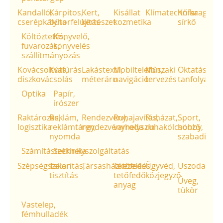
Kandalló,
Kárpitos,
Kert,
Kisállat
Klímatechnika
Kőfaragó,
cserépkályha
bútorfelújítás
kertészet
kozmetika
sírkő
Költöztetés,
Könyvelő,
fuvarozás,
könyvelés
szállítmányozás
Kovácsoltvas,
Kútfúrás
Lakástextil,
Mobiltelefon,
Műszaki
Oktatás,
diszkovácsolás
méteráru
navigáció
tervezés
tanfolyam
Optika
Papír,
írószer
Raktározás,
Reklám,
Rendezvény,
Ruhajavítás,
Ruházat,
Sport,
logisztika
reklámtárgy,
rendezvényhelyszín
varroda
ruhakölcsönző
hobby,
nyomda
szabadidő
Számítástechnika
Székhelyszolgáltatás
Szépségszalon
Takarítás,
Társasházkezelés
Tetőfedés,
Ügyvéd,
Uszodatech
tisztítás
tetőfedő
közjegyző
Üveg,
anyag
tükör
Vastelep,
fémhulladék