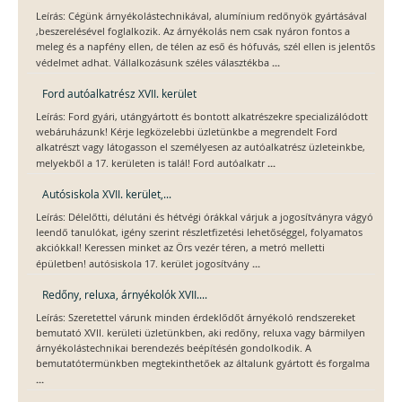
Leírás: Cégünk árnyékolástechnikával, alumínium redőnyök gyártásával
,beszerelésével foglalkozik. Az árnyékolás nem csak nyáron fontos a
meleg és a napfény ellen, de télen az eső és hófuvás, szél ellen is jelentős
...
védelmet adhat. Vállalkozásunk széles választékba
Ford autóalkatrész XVII. kerület
Leírás: Ford gyári, utángyártott és bontott alkatrészekre specializálódott
webáruházunk! Kérje legközelebbi üzletünkbe a megrendelt Ford
alkatrészt vagy látogasson el személyesen az autóalkatrész üzleteinkbe,
...
melyekből a 17. kerületen is talál! Ford autóalkatr
Autósiskola XVII. kerület,...
Leírás: Délelőtti, délutáni és hétvégi órákkal várjuk a jogosítványra vágyó
leendő tanulókat, igény szerint részletfizetési lehetőséggel, folyamatos
akciókkal! Keressen minket az Örs vezér téren, a metró melletti
...
épületben! autósiskola 17. kerület jogosítvány
Redőny, reluxa, árnyékolók XVII....
Leírás: Szeretettel várunk minden érdeklődőt árnyékoló rendszereket
bemutató XVII. kerületi üzletünkben, aki redőny, reluxa vagy bármilyen
árnyékolástechnikai berendezés beépítésén gondolkodik. A
bemutatótermünkben megtekinthetőek az általunk gyártott és forgalma
...