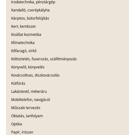
Irodatechnika, pénztárgép
Kandalló, cserépkályha
Kárpitos, bútorfelújítás
Kert, kertészet
Kisállat kozmetika
Klímatechnika
Kőfaragó, sírkő
Költöztetés, fuvarozás, szállítmányozás
Könyvelő, könyvelés
Kovácsoltvas, diszkovácsolás
Kútfúrás
Lakástextil, méteráru
Mobiltelefon, navigáció
Műszaki tervezés
Oktatás, tanfolyam
Optika
Papír, írószer