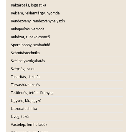
Raktározás, logisztika
Reklám, reklámtárgy, nyomda
Rendezvény, rendezvényhelyszín
Ruhajavítás, varroda
Ruházat, ruhakölcsönző
Sport, hobby, szabadidő
Számítástechnika
Székhelyszolgáltatás
Szépségszalon
Takarítás, tisztítás
Társasházkezelés
Tetőfedés, tetőfedő anyag
Ügyvéd, közjegyző
Uszodatechnika
Üveg, tükör
Vastelep, fémhulladék