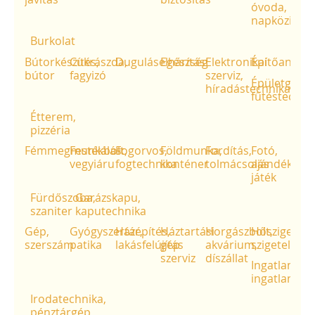
óvoda,
napközi
Burkolat
Bútorkészítés,
Cukrászda,
Duguláselhárítás
Egészség
Elektronikai
Építőanyag
bútor
fagyizó
szerviz,
Épületgépés
híradástechnika
fűtéstechni
Étterem,
pizzéria
Fémmegmunkálás
Festékbolt,
Fogorvos,
Földmunka,
Fordítás,
Fotó,
vegyiáru
fogtechnika
konténer
tolmácsolás
ajándék,
játék
Fürdőszoba,
Garázskapu,
szaniter
kaputechnika
Gép,
Gyógyszertár,
Házépítés,
Háztartási
Horgászbolt,
Hőszigetelé
szerszám
patika
lakásfelújítás
gép
akvárium,
szigetelés
szerviz
díszállat
Ingatlan,
ingatlanközv
Irodatechnika,
pénztárgép