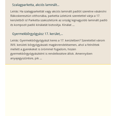
Szalagparketta, akciós laminált...
Leírás: Ha szalagparkettát vagy akciós laminált padlót szeretne vásárolni
Rákoskeresztúri otthonába, parketta üzletünk szeretettel várja a 17.
kerületből is! Parketta szaküzletünk az ország legnagyobb laminált padló
...
és kompozit padló kínálatát biztosítja. Kínálat
Gyermekbőrgyógyász 17. kerület,...
Leírás: Gyermekbőrgyógyászt keres a 17. kerületben? Szeretettel várom
XVII. kerületi bőrgyógyászati magánrendelésemen, ahol a felnőttek
mellett a gyerekeket is örömmel fogadom, hiszen
gyermekbőrgyógyászként is rendelkezésre állok. Amennyiben
...
anyajegyszűrésre, pik