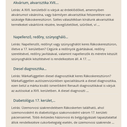
Akvárium, akvarisztika XVII....
Leírás: A XVII. kerületből is várjuk az érdeklődőket, amennyiben
akváriumot vásárolna, vagy bármilyen akvarisztikai felszerelésre van
szüksége Rákoskeresztúron. Széles választékban kínálunk akvarisztikai
...
termékeket vásárlóink részére, levegőztetőket, szűrőket, ví
Napellenző, redőny, szúnyogháló...
Leírás: Napellenzőt, redőnyt vagy szúnyoghálót keres Rákoskeresztúron,
illetve a 17. kerületben? Cégünk a redőnyök gyártásával, redőny
szerelésével, redőny javításával, valamint napellenzők és méretre készült
...
szúnyoghálók készítésével is rendelkezésre áll. A 17.
Diesel diagnosztika...
Leírás: Márkafüggetlen diesel diagnosztikát keres Rákoskeresztúron?
Márkafüggetlen autószervizünkben specialitásunk a diesel diagnosztika,
ezen belül a márka kiváló ismerőiként Renault diagnosztikával is várjuk
...
az autósokat a XVII. kerületben. A diesel diagnoszti
Diabetológus 17. kerület,...
Leírás: Üzemorvosi szakrendelésem Rákoskerten található, ahol
üzemorvosként és diabetológus szakorvosként várom 17. kerületi
pácienseimet. Több évtizedes háziorvosi és belgyógyászati tapasztalattal
...
állok rendelkezésre cukorbetegség esetén, de üzemorvosi szakrende