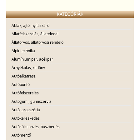
KATEGÓRIÁK
Ablak, ajtó, nyílászáró
Állatfelszerelés, állateledel
Állatorvos, állatorvosi rendelő
Alpintechnika
Alumíniumipar, acélipar
Árnyékolás, redőny
Autóalkatrész
Autóbontó
Autófelszerelés
Autógumi, gumiszerviz
Autókarosszéria
Autókereskedés
Autókölcsönzés, buszbérlés
Autómentő