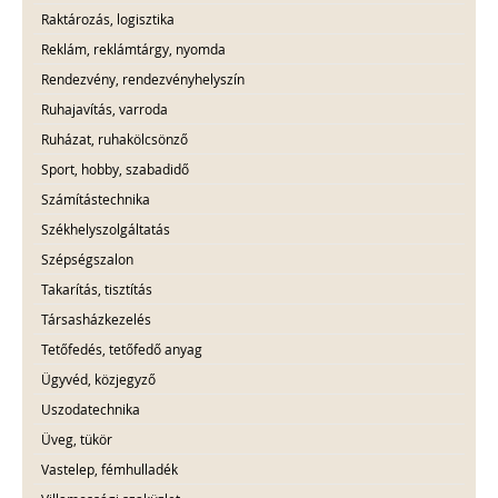
Raktározás, logisztika
Reklám, reklámtárgy, nyomda
Rendezvény, rendezvényhelyszín
Ruhajavítás, varroda
Ruházat, ruhakölcsönző
Sport, hobby, szabadidő
Számítástechnika
Székhelyszolgáltatás
Szépségszalon
Takarítás, tisztítás
Társasházkezelés
Tetőfedés, tetőfedő anyag
Ügyvéd, közjegyző
Uszodatechnika
Üveg, tükör
Vastelep, fémhulladék