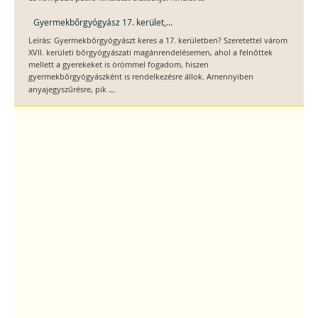
Gyermekbőrgyógyász 17. kerület,...
Leírás: Gyermekbőrgyógyászt keres a 17. kerületben? Szeretettel várom
XVII. kerületi bőrgyógyászati magánrendelésemen, ahol a felnőttek
mellett a gyerekeket is örömmel fogadom, hiszen
gyermekbőrgyógyászként is rendelkezésre állok. Amennyiben
...
anyajegyszűrésre, pik