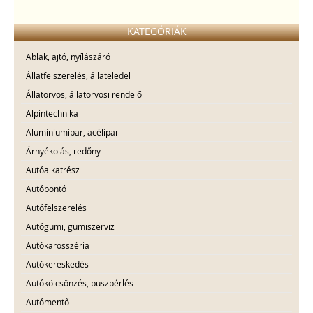
KATEGÓRIÁK
Ablak, ajtó, nyílászáró
Állatfelszerelés, állateledel
Állatorvos, állatorvosi rendelő
Alpintechnika
Alumíniumipar, acélipar
Árnyékolás, redőny
Autóalkatrész
Autóbontó
Autófelszerelés
Autógumi, gumiszerviz
Autókarosszéria
Autókereskedés
Autókölcsönzés, buszbérlés
Autómentő