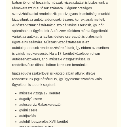
bátran jöjjön el hozzánk, műszaki vizsgáztatást is biztosítunk a
rákoskeresztúri autósok számára. Cégünk országos
szervizhálózattal rendelkezik, precíz, gyors és minőségi munkát
biztosítunk az autótulajdonosok részére, korrekt árak mellett.
Autószervizünk háztól-házig szolgáltatást is biztosít, így időt
spórolhatnak ügyfeleink. Autószervizünkben márkafüggetlenül
várjuk az autókat, a javítás idejére csereautót is biztosítunk
ügyfeleink számára. Műszaki vizsgáztatással is az
autótulajdonosok rendelkezésére állunk, így ebben az esetben
is várjuk megkeresését. Ha a 17. kerület közelében olyan
autószervizt keres, ahol műszaki vizsgáztatással is
rendelkezésre állnak, bátran keressen bennünket.
Igazságügyi szakértővel is kapcsolatban állunk, illetve
rendelkezünk jogi háttérrel is, így ügyfeleink számára vitás
ügyekben is tudunk segíteni.
műszaki vizsga 17. kerület
dugattyú csere
autószerviz Rákoskeresztúr
gyűrű csere
autójavítás
autóhifi beszerelés XVII. kerület