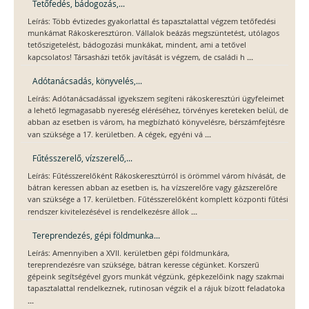
Tetőfedés, bádogozás,...
Leírás: Több évtizedes gyakorlattal és tapasztalattal végzem tetőfedési
munkámat Rákoskeresztúron. Vállalok beázás megszüntetést, utólagos
tetőszigetelést, bádogozási munkákat, mindent, ami a tetővel
...
kapcsolatos! Társasházi tetők javítását is végzem, de családi h
Adótanácsadás, könyvelés,...
Leírás: Adótanácsadással igyekszem segíteni rákoskeresztúri ügyfeleimet
a lehető legmagasabb nyereség eléréséhez, törvényes kereteken belül, de
abban az esetben is várom, ha megbízható könyvelésre, bérszámfejtésre
...
van szüksége a 17. kerületben. A cégek, egyéni vá
Fűtésszerelő, vízszerelő,...
Leírás: Fűtésszerelőként Rákoskeresztúrról is örömmel várom hívását, de
bátran keressen abban az esetben is, ha vízszerelőre vagy gázszerelőre
van szüksége a 17. kerületben. Fűtésszerelőként komplett központi fűtési
...
rendszer kivitelezésével is rendelkezésre állok
Tereprendezés, gépi földmunka...
Leírás: Amennyiben a XVII. kerületben gépi földmunkára,
tereprendezésre van szüksége, bátran keresse cégünket. Korszerű
gépeink segítségével gyors munkát végzünk, gépkezelőink nagy szakmai
tapasztalattal rendelkeznek, rutinosan végzik el a rájuk bízott feladatoka
...