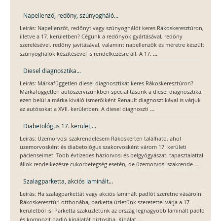
Napellenző, redőny, szúnyogháló...
Leírás: Napellenzőt, redőnyt vagy szúnyoghálót keres Rákoskeresztúron,
illetve a 17. kerületben? Cégünk a redőnyök gyártásával, redőny
szerelésével, redőny javításával, valamint napellenzők és méretre készült
...
szúnyoghálók készítésével is rendelkezésre áll. A 17.
Diesel diagnosztika...
Leírás: Márkafüggetlen diesel diagnosztikát keres Rákoskeresztúron?
Márkafüggetlen autószervizünkben specialitásunk a diesel diagnosztika,
ezen belül a márka kiváló ismerőiként Renault diagnosztikával is várjuk
...
az autósokat a XVII. kerületben. A diesel diagnoszti
Diabetológus 17. kerület,...
Leírás: Üzemorvosi szakrendelésem Rákoskerten található, ahol
üzemorvosként és diabetológus szakorvosként várom 17. kerületi
pácienseimet. Több évtizedes háziorvosi és belgyógyászati tapasztalattal
...
állok rendelkezésre cukorbetegség esetén, de üzemorvosi szakrende
Szalagparketta, akciós laminált...
Leírás: Ha szalagparkettát vagy akciós laminált padlót szeretne vásárolni
Rákoskeresztúri otthonába, parketta üzletünk szeretettel várja a 17.
kerületből is! Parketta szaküzletünk az ország legnagyobb laminált padló
...
és kompozit padló kínálatát biztosítja. Kínálat