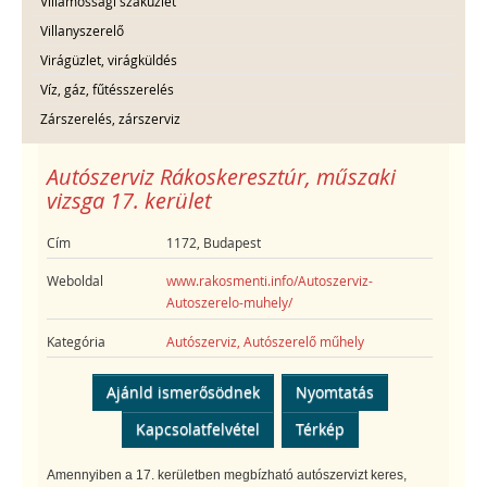
Villamossági szaküzlet
Villanyszerelő
Virágüzlet, virágküldés
Víz, gáz, fűtésszerelés
Zárszerelés, zárszerviz
Autószerviz Rákoskeresztúr, műszaki
vizsga 17. kerület
Cím
1172, Budapest
Weboldal
www.rakosmenti.info/Autoszerviz-
Autoszerelo-muhely/
Kategória
Autószerviz, Autószerelő műhely
Ajánld ismerősödnek
Nyomtatás
Kapcsolatfelvétel
Térkép
Amennyiben a 17. kerületben megbízható autószervizt keres,