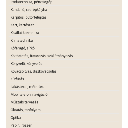
Irodatechnika, pénztárgép
Kandalló, cserépkályha
Kárpitos, bútorfelújítás
Kert, kertészet
Kisállat kozmetika
Klímatechnika
Kőfaragó, sírkő
Költöztetés, fuvarozás, szállítmányozás
Könyvelő, könyvelés
Kovácsoltvas, diszkovácsolás
Kútfúrás
Lakástextil, méteráru
Mobiltelefon, navigáció
Műszaki tervezés
Oktatás, tanfolyam
Optika
Papír, írószer