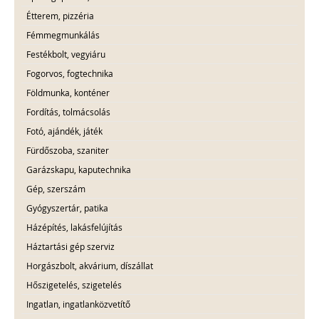
Étterem, pizzéria
Fémmegmunkálás
Festékbolt, vegyiáru
Fogorvos, fogtechnika
Földmunka, konténer
Fordítás, tolmácsolás
Fotó, ajándék, játék
Fürdőszoba, szaniter
Garázskapu, kaputechnika
Gép, szerszám
Gyógyszertár, patika
Házépítés, lakásfelújítás
Háztartási gép szerviz
Horgászbolt, akvárium, díszállat
Hőszigetelés, szigetelés
Ingatlan, ingatlanközvetítő