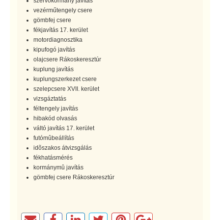
szervokormány javítás
vezérműtengely csere
gömbfej csere
fékjavítás 17. kerület
motordiagnosztika
kipufogó javítás
olajcsere Rákoskeresztúr
kuplung javítás
kuplungszerkezet csere
szelepcsere XVII. kerület
vizsgáztatás
féltengely javítás
hibakód olvasás
váltó javítás 17. kerület
futómûbeállítás
idõszakos átvizsgálás
fékhatásmérés
kormánymû javítás
gömbfej csere Rákoskeresztúr