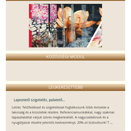
Mintás ágyneműk
KÖZÖSSÉGI MODUL
LEGKERESETTEBB
Lapostető szigetelés, palatető...
Leírás: Tetőfedéssel és szigeteléssel foglalkozunk több évtizede a
lakosság és a közületek részére. Referenciamunkákkal, nagy szakmai
tapasztalattal várjuk szíves megkeresését. A nagycsaládosok és a
...
nyugdíjasok részére jelentős kedvezményt, 20%-ot biztosítunk! T