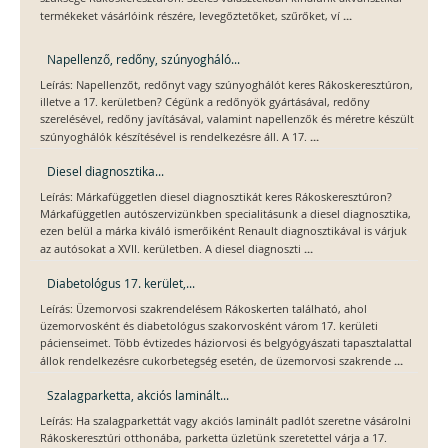
...
termékeket vásárlóink részére, levegőztetőket, szűrőket, ví
Napellenző, redőny, szúnyogháló...
Leírás: Napellenzőt, redőnyt vagy szúnyoghálót keres Rákoskeresztúron,
illetve a 17. kerületben? Cégünk a redőnyök gyártásával, redőny
szerelésével, redőny javításával, valamint napellenzők és méretre készült
...
szúnyoghálók készítésével is rendelkezésre áll. A 17.
Diesel diagnosztika...
Leírás: Márkafüggetlen diesel diagnosztikát keres Rákoskeresztúron?
Márkafüggetlen autószervizünkben specialitásunk a diesel diagnosztika,
ezen belül a márka kiváló ismerőiként Renault diagnosztikával is várjuk
...
az autósokat a XVII. kerületben. A diesel diagnoszti
Diabetológus 17. kerület,...
Leírás: Üzemorvosi szakrendelésem Rákoskerten található, ahol
üzemorvosként és diabetológus szakorvosként várom 17. kerületi
pácienseimet. Több évtizedes háziorvosi és belgyógyászati tapasztalattal
...
állok rendelkezésre cukorbetegség esetén, de üzemorvosi szakrende
Szalagparketta, akciós laminált...
Leírás: Ha szalagparkettát vagy akciós laminált padlót szeretne vásárolni
Rákoskeresztúri otthonába, parketta üzletünk szeretettel várja a 17.