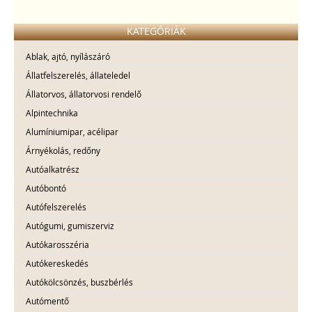
KATEGÓRIÁK
Ablak, ajtó, nyílászáró
Állatfelszerelés, állateledel
Állatorvos, állatorvosi rendelő
Alpintechnika
Alumíniumipar, acélipar
Árnyékolás, redőny
Autóalkatrész
Autóbontó
Autófelszerelés
Autógumi, gumiszerviz
Autókarosszéria
Autókereskedés
Autókölcsönzés, buszbérlés
Autómentő