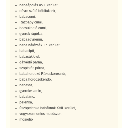
babaápolás XVII. kerület,
névre szóló bébitakaró,
babacumi,
Razbaby cumi,
becsukható cumi,
gyerek rágóka,
babaágynemű,
baba hálózsák 17. kerület,
babacipő,
babzsákfotel,
gátvédő párna,
szoptatós párna,
babahordozó Rákoskeresztúr,
baba hordozókendő,
babatea,
gyerekvitamin,
babalánc,
pelenka,
úszópelenka babáknak XVII. kerület,
vegyszermentes mosószer,
mosódió