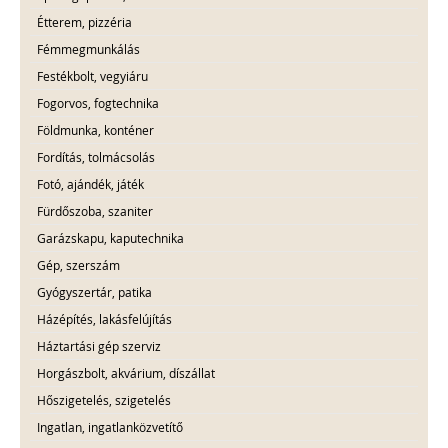
Étterem, pizzéria
Fémmegmunkálás
Festékbolt, vegyiáru
Fogorvos, fogtechnika
Földmunka, konténer
Fordítás, tolmácsolás
Fotó, ajándék, játék
Fürdőszoba, szaniter
Garázskapu, kaputechnika
Gép, szerszám
Gyógyszertár, patika
Házépítés, lakásfelújítás
Háztartási gép szerviz
Horgászbolt, akvárium, díszállat
Hőszigetelés, szigetelés
Ingatlan, ingatlanközvetítő