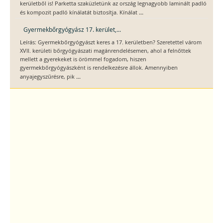
kerületből is! Parketta szaküzletünk az ország legnagyobb laminált padló
...
és kompozit padló kínálatát biztosítja. Kínálat
Gyermekbőrgyógyász 17. kerület,...
Leírás: Gyermekbőrgyógyászt keres a 17. kerületben? Szeretettel várom
XVII. kerületi bőrgyógyászati magánrendelésemen, ahol a felnőttek
mellett a gyerekeket is örömmel fogadom, hiszen
gyermekbőrgyógyászként is rendelkezésre állok. Amennyiben
...
anyajegyszűrésre, pik