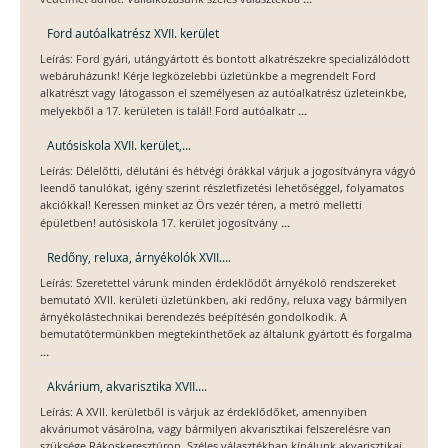
Ford autóalkatrész XVII. kerület
Leírás: Ford gyári, utángyártott és bontott alkatrészekre specializálódott
webáruházunk! Kérje legközelebbi üzletünkbe a megrendelt Ford
alkatrészt vagy látogasson el személyesen az autóalkatrész üzleteinkbe,
...
melyekből a 17. kerületen is talál! Ford autóalkatr
Autósiskola XVII. kerület,...
Leírás: Délelőtti, délutáni és hétvégi órákkal várjuk a jogosítványra vágyó
leendő tanulókat, igény szerint részletfizetési lehetőséggel, folyamatos
akciókkal! Keressen minket az Örs vezér téren, a metró melletti
...
épületben! autósiskola 17. kerület jogosítvány
Redőny, reluxa, árnyékolók XVII....
Leírás: Szeretettel várunk minden érdeklődőt árnyékoló rendszereket
bemutató XVII. kerületi üzletünkben, aki redőny, reluxa vagy bármilyen
árnyékolástechnikai berendezés beépítésén gondolkodik. A
bemutatótermünkben megtekinthetőek az általunk gyártott és forgalma
...
Akvárium, akvarisztika XVII....
Leírás: A XVII. kerületből is várjuk az érdeklődőket, amennyiben
akváriumot vásárolna, vagy bármilyen akvarisztikai felszerelésre van
szüksége Rákoskeresztúron. Széles választékban kínálunk akvarisztikai