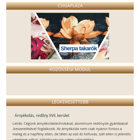
CSIGAPLÁZA
Sherpa takarók
KÖZÖSSÉGI MODUL
LEGKERESETTEBB
Árnyékolás, redőny XVII. kerület
Leírás: Cégünk árnyékolástechnikával, alumínium redőnyök gyártásával
,beszerelésével foglalkozik. Az árnyékolás nem csak nyáron fontos a
meleg és a napfény ellen, de télen az eső és hófuvás, szél ellen is jelentős
...
védelmet adhat. Vállalkozásunk széles választékba