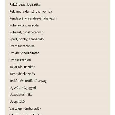
Raktározás, logisztika
Reklám, reklámtárgy, nyomda
Rendezvény, rendezvényhelyszín
Ruhajavítás, varroda
Ruházat, ruhakölcsönző
Sport, hobby, szabadidő
Számítástechnika
Székhelyszolgáltatás
Szépségszalon
Takarítás, tisztítás
Társasházkezelés
Tetőfedés, tetőfedő anyag
Ügyvéd, közjegyző
Uszodatechnika
Üveg, tükör
Vastelep, fémhulladék