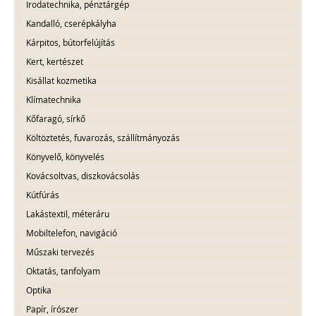
Irodatechnika, pénztárgép
Kandalló, cserépkályha
Kárpitos, bútorfelújítás
Kert, kertészet
Kisállat kozmetika
Klímatechnika
Kőfaragó, sírkő
Költöztetés, fuvarozás, szállítmányozás
Könyvelő, könyvelés
Kovácsoltvas, diszkovácsolás
Kútfúrás
Lakástextil, méteráru
Mobiltelefon, navigáció
Műszaki tervezés
Oktatás, tanfolyam
Optika
Papír, írószer