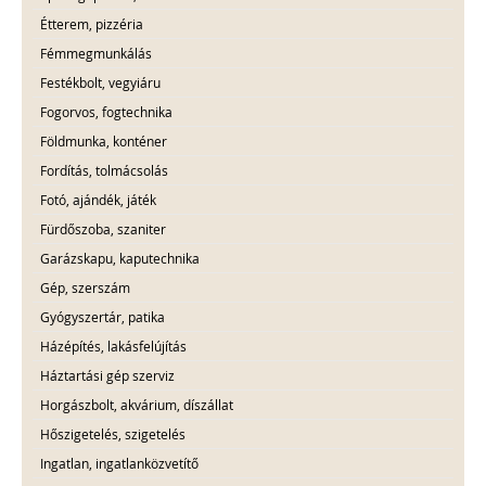
Étterem, pizzéria
Fémmegmunkálás
Festékbolt, vegyiáru
Fogorvos, fogtechnika
Földmunka, konténer
Fordítás, tolmácsolás
Fotó, ajándék, játék
Fürdőszoba, szaniter
Garázskapu, kaputechnika
Gép, szerszám
Gyógyszertár, patika
Házépítés, lakásfelújítás
Háztartási gép szerviz
Horgászbolt, akvárium, díszállat
Hőszigetelés, szigetelés
Ingatlan, ingatlanközvetítő