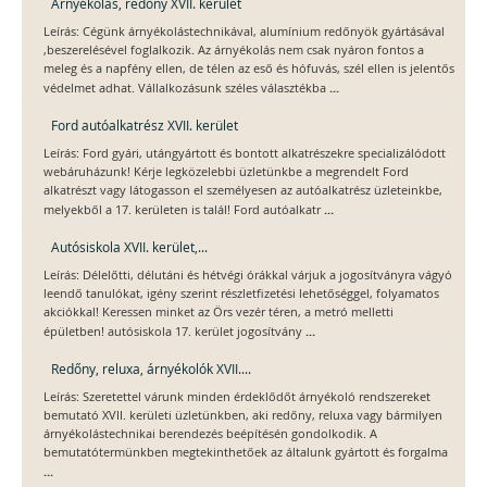
Árnyékolás, redőny XVII. kerület
Leírás: Cégünk árnyékolástechnikával, alumínium redőnyök gyártásával
,beszerelésével foglalkozik. Az árnyékolás nem csak nyáron fontos a
meleg és a napfény ellen, de télen az eső és hófuvás, szél ellen is jelentős
...
védelmet adhat. Vállalkozásunk széles választékba
Ford autóalkatrész XVII. kerület
Leírás: Ford gyári, utángyártott és bontott alkatrészekre specializálódott
webáruházunk! Kérje legközelebbi üzletünkbe a megrendelt Ford
alkatrészt vagy látogasson el személyesen az autóalkatrész üzleteinkbe,
...
melyekből a 17. kerületen is talál! Ford autóalkatr
Autósiskola XVII. kerület,...
Leírás: Délelőtti, délutáni és hétvégi órákkal várjuk a jogosítványra vágyó
leendő tanulókat, igény szerint részletfizetési lehetőséggel, folyamatos
akciókkal! Keressen minket az Örs vezér téren, a metró melletti
...
épületben! autósiskola 17. kerület jogosítvány
Redőny, reluxa, árnyékolók XVII....
Leírás: Szeretettel várunk minden érdeklődőt árnyékoló rendszereket
bemutató XVII. kerületi üzletünkben, aki redőny, reluxa vagy bármilyen
árnyékolástechnikai berendezés beépítésén gondolkodik. A
bemutatótermünkben megtekinthetőek az általunk gyártott és forgalma
...