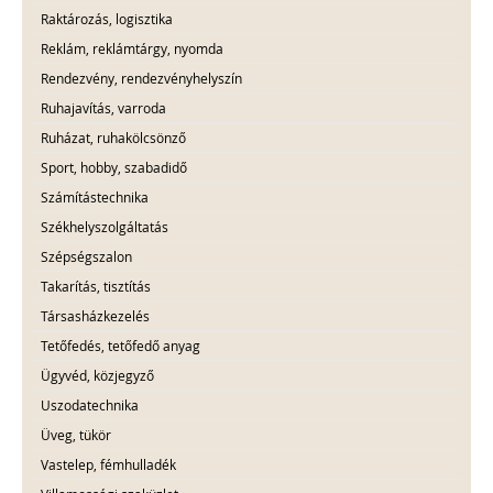
Raktározás, logisztika
Reklám, reklámtárgy, nyomda
Rendezvény, rendezvényhelyszín
Ruhajavítás, varroda
Ruházat, ruhakölcsönző
Sport, hobby, szabadidő
Számítástechnika
Székhelyszolgáltatás
Szépségszalon
Takarítás, tisztítás
Társasházkezelés
Tetőfedés, tetőfedő anyag
Ügyvéd, közjegyző
Uszodatechnika
Üveg, tükör
Vastelep, fémhulladék