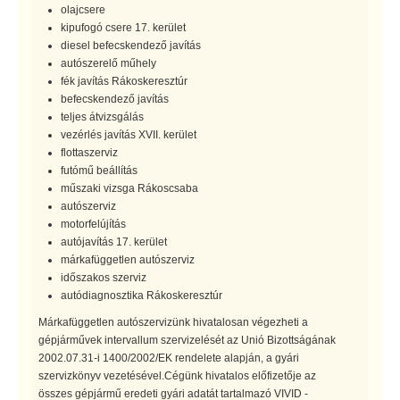
olajcsere
kipufogó csere 17. kerület
diesel befecskendező javítás
autószerelő műhely
fék javítás Rákoskeresztúr
befecskendező javítás
teljes átvizsgálás
vezérlés javítás XVII. kerület
flottaszerviz
futómű beállítás
műszaki vizsga Rákoscsaba
autószerviz
motorfelújítás
autójavítás 17. kerület
márkafüggetlen autószerviz
időszakos szerviz
autódiagnosztika Rákoskeresztúr
Márkafüggetlen autószervizünk hivatalosan végezheti a
gépjárművek intervallum szervizelését az Unió Bizottságának
2002.07.31-i 1400/2002/EK rendelete alapján, a gyári
szervizkönyv vezetésével.Cégünk hivatalos előfizetője az
összes gépjármű eredeti gyári adatát tartalmazó VIVID -