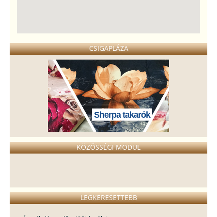
CSIGAPLÁZA
Sherpa takarók
KÖZÖSSÉGI MODUL
LEGKERESETTEBB