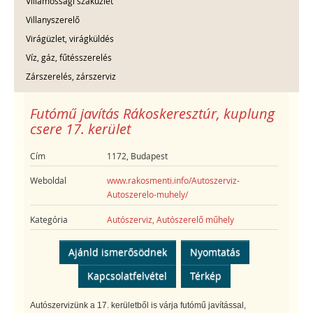
Villamossági szaküzlet
Villanyszerelő
Virágüzlet, virágküldés
Víz, gáz, fűtésszerelés
Zárszerelés, zárszerviz
Futómű javítás Rákoskeresztúr, kuplung
csere 17. kerület
Cím
1172, Budapest
Weboldal
www.rakosmenti.info/Autoszerviz-
Autoszerelo-muhely/
Kategória
Autószerviz, Autószerelő műhely
Ajánld ismerősödnek
Nyomtatás
Kapcsolatfelvétel
Térkép
Autószervizünk a 17. kerületből is várja futómű javítással,