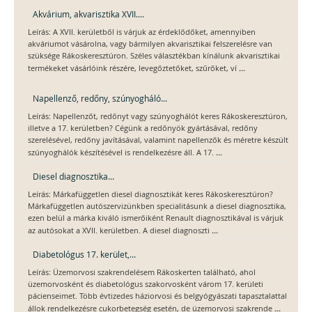
Akvárium, akvarisztika XVII....
Leírás: A XVII. kerületből is várjuk az érdeklődőket, amennyiben
akváriumot vásárolna, vagy bármilyen akvarisztikai felszerelésre van
szüksége Rákoskeresztúron. Széles választékban kínálunk akvarisztikai
...
termékeket vásárlóink részére, levegőztetőket, szűrőket, ví
Napellenző, redőny, szúnyogháló...
Leírás: Napellenzőt, redőnyt vagy szúnyoghálót keres Rákoskeresztúron,
illetve a 17. kerületben? Cégünk a redőnyök gyártásával, redőny
szerelésével, redőny javításával, valamint napellenzők és méretre készült
...
szúnyoghálók készítésével is rendelkezésre áll. A 17.
Diesel diagnosztika...
Leírás: Márkafüggetlen diesel diagnosztikát keres Rákoskeresztúron?
Márkafüggetlen autószervizünkben specialitásunk a diesel diagnosztika,
ezen belül a márka kiváló ismerőiként Renault diagnosztikával is várjuk
...
az autósokat a XVII. kerületben. A diesel diagnoszti
Diabetológus 17. kerület,...
Leírás: Üzemorvosi szakrendelésem Rákoskerten található, ahol
üzemorvosként és diabetológus szakorvosként várom 17. kerületi
pácienseimet. Több évtizedes háziorvosi és belgyógyászati tapasztalattal
...
állok rendelkezésre cukorbetegség esetén, de üzemorvosi szakrende