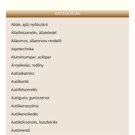
KATEGÓRIÁK
Ablak, ajtó, nyílászáró
Állatfelszerelés, állateledel
Állatorvos, állatorvosi rendelő
Alpintechnika
Alumíniumipar, acélipar
Árnyékolás, redőny
Autóalkatrész
Autóbontó
Autófelszerelés
Autógumi, gumiszerviz
Autókarosszéria
Autókereskedés
Autókölcsönzés, buszbérlés
Autómentő