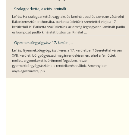
Szalagparketta, akciós laminált...
Leírás: Ha szalagparkettát vagy akciós laminált padlót szeretne vásárolni
Rákoskeresztúri otthonába, parketta üzletünk szeretettel várja a 17.
kerületből is! Parketta szaküzletünk az ország legnagyobb laminált padló
...
és kompozit padló kínálatát biztosítja. Kínálat
Gyermekbőrgyógyász 17. kerület,...
Leírás: Gyermekbőrgyógyászt keres a 17. kerületben? Szeretettel várom
XVII. kerületi bőrgyógyászati magánrendelésemen, ahol a felnőttek
mellett a gyerekeket is örömmel fogadom, hiszen
gyermekbőrgyógyászként is rendelkezésre állok. Amennyiben
...
anyajegyszűrésre, pik