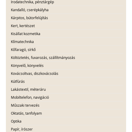
Irodatechnika, pénztárgép
Kandalló, cserépkályha
Kárpitos, bútorfelújítás
Kert, kertészet
Kisállat kozmetika
Klímatechnika
Kőfaragó, sírkő
Költöztetés, fuvarozás, szállítmányozás
Könyvelő, könyvelés
Kovácsoltvas, diszkovácsolás
Kútfúrás
Lakástextil, méteráru
Mobiltelefon, navigáció
Műszaki tervezés
Oktatás, tanfolyam
Optika
Papír, írószer