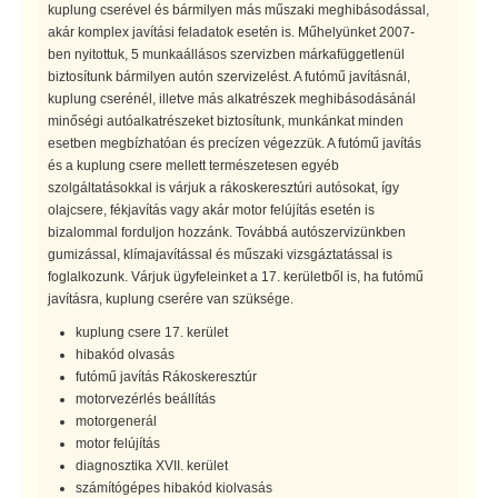
kuplung cserével és bármilyen más műszaki meghibásodással,
akár komplex javítási feladatok esetén is. Műhelyünket 2007-
ben nyitottuk, 5 munkaállásos szervizben márkafüggetlenül
biztosítunk bármilyen autón szervizelést. A futómű javításnál,
kuplung cserénél, illetve más alkatrészek meghibásodásánál
minőségi autóalkatrészeket biztosítunk, munkánkat minden
esetben megbízhatóan és precízen végezzük. A futómű javítás
és a kuplung csere mellett természetesen egyéb
szolgáltatásokkal is várjuk a rákoskeresztúri autósokat, így
olajcsere, fékjavítás vagy akár motor felújítás esetén is
bizalommal forduljon hozzánk. Továbbá autószervizünkben
gumizással, klímajavítással és műszaki vizsgáztatással is
foglalkozunk. Várjuk ügyfeleinket a 17. kerületből is, ha futómű
javításra, kuplung cserére van szüksége.
kuplung csere 17. kerület
hibakód olvasás
futómű javítás Rákoskeresztúr
motorvezérlés beállítás
motorgenerál
motor felújítás
diagnosztika XVII. kerület
számítógépes hibakód kiolvasás