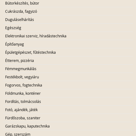
Bútorkészítés, bútor
Cukrászda, fagyizó
Duguláselhárítás
Egészség
Elektronikai szerviz, híradástechnika
Építőanyag
Épületgépészet, fűtéstechnika
Étterem, pizzéria
Fémmegmunkálás
Festékbolt, vegyiáru
Fogorvos, fogtechnika
Földmunka, konténer
Fordítás, tolmácsolás
Fotó, ajándék, játék
Fürdőszoba, szaniter
Garázskapu, kaputechnika
Gép, szerszám