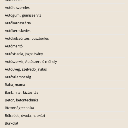
Autófelszerelés
Autógumi, gumiszerviz
Autókarosszéria
Autókereskedés
Autókölcsönzés, buszbérlés
Autómentő
Autósiskola, jogosítvány
Autószerviz, Autószerelő műhely
Autóüveg, szélvédő javítás
Autóvillamosság
Baba, mama
Bank, hitel, biztosítás
Beton, betontechnika
Biztonságtechnika
Bölcsöde, óvoda, napközi
Burkolat