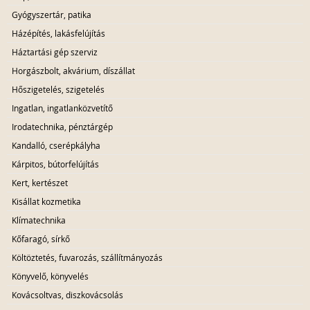
Gyógyszertár, patika
Házépítés, lakásfelújítás
Háztartási gép szerviz
Horgászbolt, akvárium, díszállat
Hőszigetelés, szigetelés
Ingatlan, ingatlanközvetítő
Irodatechnika, pénztárgép
Kandalló, cserépkályha
Kárpitos, bútorfelújítás
Kert, kertészet
Kisállat kozmetika
Klímatechnika
Kőfaragó, sírkő
Költöztetés, fuvarozás, szállítmányozás
Könyvelő, könyvelés
Kovácsoltvas, diszkovácsolás