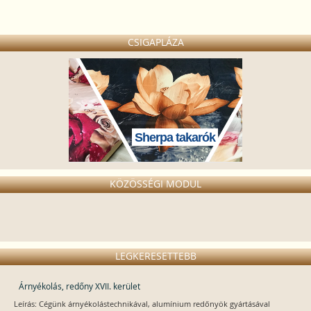
CSIGAPLÁZA
Sherpa takarók
KÖZÖSSÉGI MODUL
LEGKERESETTEBB
Árnyékolás, redőny XVII. kerület
Leírás: Cégünk árnyékolástechnikával, alumínium redőnyök gyártásával