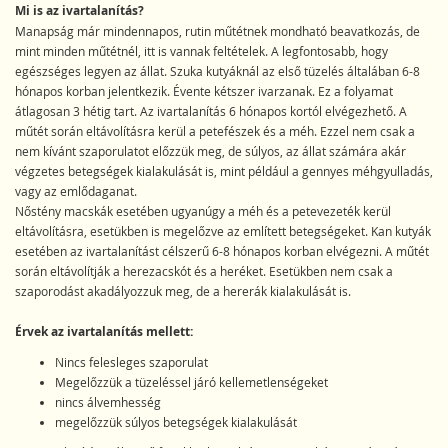
Mi is az ivartalanítás?
Manapság már mindennapos, rutin műtétnek mondható beavatkozás, de
mint minden műtétnél, itt is vannak feltételek. A legfontosabb, hogy
egészséges legyen az állat. Szuka kutyáknál az első tüzelés általában 6-8
hónapos korban jelentkezik. Évente kétszer ivarzanak. Ez a folyamat
átlagosan 3 hétig tart. Az ivartalanítás 6 hónapos kortól elvégezhető. A
műtét során eltávolításra kerül a petefészek és a méh. Ezzel nem csak a
nem kívánt szaporulatot előzzük meg, de súlyos, az állat számára akár
végzetes betegségek kialakulását is, mint például a gennyes méhgyulladás,
vagy az emlődaganat.
Nőstény macskák esetében ugyanúgy a méh és a petevezeték kerül
eltávolításra, esetükben is megelőzve az említett betegségeket. Kan kutyák
esetében az ivartalanítást célszerű 6-8 hónapos korban elvégezni. A műtét
során eltávolítják a herezacskót és a heréket. Esetükben nem csak a
szaporodást akadályozzuk meg, de a hererák kialakulását is.
Érvek az ivartalanítás mellett:
Nincs felesleges szaporulat
Megelőzzük a tüzeléssel járó kellemetlenségeket
nincs álvemhesség
megelőzzük súlyos betegségek kialakulását