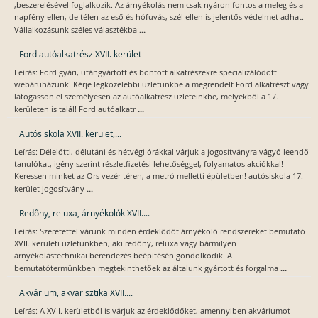
,beszerelésével foglalkozik. Az árnyékolás nem csak nyáron fontos a meleg és a
napfény ellen, de télen az eső és hófuvás, szél ellen is jelentős védelmet adhat.
...
Vállalkozásunk széles választékba
Ford autóalkatrész XVII. kerület
Leírás: Ford gyári, utángyártott és bontott alkatrészekre specializálódott
webáruházunk! Kérje legközelebbi üzletünkbe a megrendelt Ford alkatrészt vagy
látogasson el személyesen az autóalkatrész üzleteinkbe, melyekből a 17.
...
kerületen is talál! Ford autóalkatr
Autósiskola XVII. kerület,...
Leírás: Délelőtti, délutáni és hétvégi órákkal várjuk a jogosítványra vágyó leendő
tanulókat, igény szerint részletfizetési lehetőséggel, folyamatos akciókkal!
Keressen minket az Örs vezér téren, a metró melletti épületben! autósiskola 17.
...
kerület jogosítvány
Redőny, reluxa, árnyékolók XVII....
Leírás: Szeretettel várunk minden érdeklődőt árnyékoló rendszereket bemutató
XVII. kerületi üzletünkben, aki redőny, reluxa vagy bármilyen
árnyékolástechnikai berendezés beépítésén gondolkodik. A
...
bemutatótermünkben megtekinthetőek az általunk gyártott és forgalma
Akvárium, akvarisztika XVII....
Leírás: A XVII. kerületből is várjuk az érdeklődőket, amennyiben akváriumot