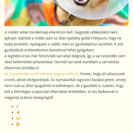
A műtéti sebet mindennap ellenőrizni kell. Nagyobb utókezelést nem
igényel. Ajánlott a műtét után az állat nyakába gallért helyezni, hogy ne
tudja piszkálni, nyalogatni a sebét, mert az gyulladáshoz vezethet. A seb
gyulladását antibiotikumos kezeléssel lehet gyógyítani.
A legtöbb orvos már felszívódó varrattal dolgozik, így a varratszedés sem
okoz kellemetlen pillanatokat. Normál varratok esetében a varratokat
állatorvos távolítja el.
Az ivartalanítás árait tekintve nagyon változó.
Fontos, hogy jól válasszunk
orvost, akivel elvégeztetjük. Az ivartalanítás egyszeri kiadást jelent, amely
nem csak az állat nyugalmát eredményezi, de a gazdáét is, tudván, hogy
tett a felesleges szaporulat elkerülése érdekében, és kis kedvencét is
megóvta számos betegségtől.