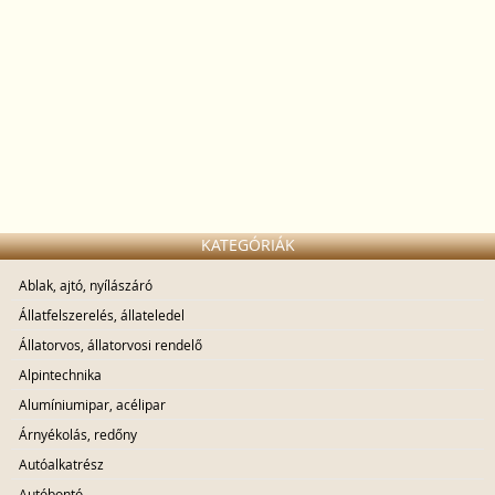
KATEGÓRIÁK
Ablak, ajtó, nyílászáró
Állatfelszerelés, állateledel
Állatorvos, állatorvosi rendelő
Alpintechnika
Alumíniumipar, acélipar
Árnyékolás, redőny
Autóalkatrész
Autóbontó