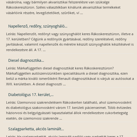
vásárolna, vagy bármilyen akvarisztikai felszerelésre van szüksége
Rákoskeresztúron. Széles választékban kínálunk akvarisztikai termékeket
...
vásárlóink részére, levegőztetőket, szűrőket, ví
Napellenző, redőny, szúnyogháló...
Leírás: Napellenzőt, redőnyt vagy szúnyoghálót keres Rákoskeresztúron, illetve a
17. kerületben? Cégünk a redőnyök gyártásával, redőny szerelésével, redőny
javításával, valamint napellenzők és méretre készült szúnyoghálók készítésével is
...
rendelkezésre áll. A 17.
Diesel diagnosztika...
Leírás: Márkafüggetlen diesel diagnosztikát keres Rákoskeresztúron?
Márkafüggetlen autószervizünkben specialitásunk a diesel diagnosztika, ezen
belül a márka kiváló ismerőiként Renault diagnosztikával is várjuk az autósokat a
...
XVII. kerületben. A diesel diagnoszti
Diabetológus 17. kerület,...
Leírás: Üzemorvosi szakrendelésem Rákoskerten található, ahol üzemorvosként
és diabetológus szakorvosként várom 17. kerületi pácienseimet. Több évtizedes
háziorvosi és belgyógyászati tapasztalattal állok rendelkezésre cukorbetegség
...
esetén, de üzemorvosi szakrende
Szalagparketta, akciós laminált...
Leírás: Ha szalagparkettát, akciós laminált padlót vagy parkettát keres a 17.