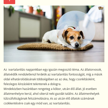
Az ivartalanítás napjainkban egy igazán megosztó téma. Az állatorvosok,
állatvédők rendületlenül hirdetik az ivartalanítás fontosságát, míg a másik
oldal elhatárolódásának többségében az az oka, hogy csonkításként,
felesleges kínzásként tekintenek a dologra.
Mindeközben hazánkban rengeteg a kóbor, utcán élő állat. Jó esetben
állatmenhelyre kerül, ahol sikerül neki gazdát találni. Az állatmenhelyek
túlzsúfoltságának felszámolására, és az utcán élő állatok számának
csökkentésére csak egy mód van, az ivartalanítás.