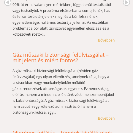
90%-át érinti valamilyen mértékben, függetlenül testalkattól
vagy testsúlytól. A probléma elsősorban a comb, fenék, has
és felkar területén jelenik meg, és a bőr felszínének
egyenetlensége, hullámos textúrája jellemzi. Az esztétikai
problémát a bőr alatti zsírszövet egyenetlen eloszlása és a
kötőszöveti rostok...
Bővebben
Gáz műszaki biztonsági felülvizsgálat –
mit jelent és miért fontos?
A gáz műszaki biztonsági felülvizsgálat (röviden gáz
felülvizsgálat) egy olyan ellenőrzés, amelynek célja, hogy a
lakásunkban vagy munkahelyünkön működő
gázberendezések biztonságosak legyenek. Ez nemcsak jogi
előírás, hanem a mindennapi életünk védelme szempontjából
is kulcsfontosságú. A gáz műszaki biztonsági felülvizsgálat
nem csupán egy kötelező adminisztráció, hanem a
biztonságunk kulcsa. Egy...
Bővebben
Migrénes fejfájás – tünetek, kiváltó okok