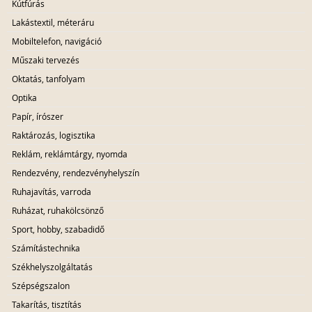
Kútfúrás
Lakástextil, méteráru
Mobiltelefon, navigáció
Műszaki tervezés
Oktatás, tanfolyam
Optika
Papír, írószer
Raktározás, logisztika
Reklám, reklámtárgy, nyomda
Rendezvény, rendezvényhelyszín
Ruhajavítás, varroda
Ruházat, ruhakölcsönző
Sport, hobby, szabadidő
Számítástechnika
Székhelyszolgáltatás
Szépségszalon
Takarítás, tisztítás