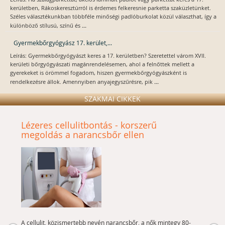
kerületben, Rákoskeresztúrról is érdemes felkeresnie parketta szaküzletünket.
Széles választékunkban többféle minőségi padlóburkolat közül választhat, így a
...
különböző stílusú, színű és
Gyermekbőrgyógyász 17. kerület,...
Leírás: Gyermekbőrgyógyászt keres a 17. kerületben? Szeretettel várom XVII.
kerületi bőrgyógyászati magánrendelésemen, ahol a felnőttek mellett a
gyerekeket is örömmel fogadom, hiszen gyermekbőrgyógyászként is
...
rendelkezésre állok. Amennyiben anyajegyszűrésre, pik
SZAKMAI CIKKEK
Lézeres cellulitbontás - korszerű
megoldás a narancsbőr ellen
A cellulit, közismertebb nevén narancsbőr, a nők mintegy 80-