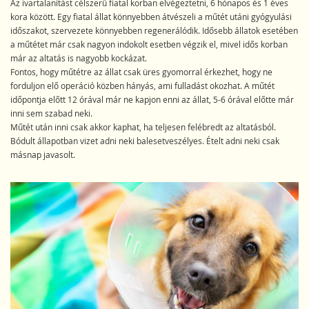
Az ivartalanítást célszerű fiatal korban elvégeztetni, 6 hónapos és 1 éves
kora között. Egy fiatal állat könnyebben átvészeli a műtét utáni gyógyulási
időszakot, szervezete könnyebben regenerálódik. Idősebb állatok esetében
a műtétet már csak nagyon indokolt esetben végzik el, mivel idős korban
már az altatás is nagyobb kockázat.
Fontos, hogy műtétre az állat csak üres gyomorral érkezhet, hogy ne
forduljon elő operáció közben hányás, ami fulladást okozhat. A műtét
időpontja előtt 12 órával már ne kapjon enni az állat, 5-6 órával előtte már
inni sem szabad neki.
Műtét után inni csak akkor kaphat, ha teljesen felébredt az altatásból.
Bódult állapotban vizet adni neki balesetveszélyes. Ételt adni neki csak
másnap javasolt.